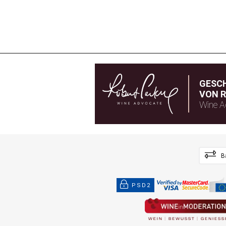
GESC
VON R
Wine A
B
PSD2