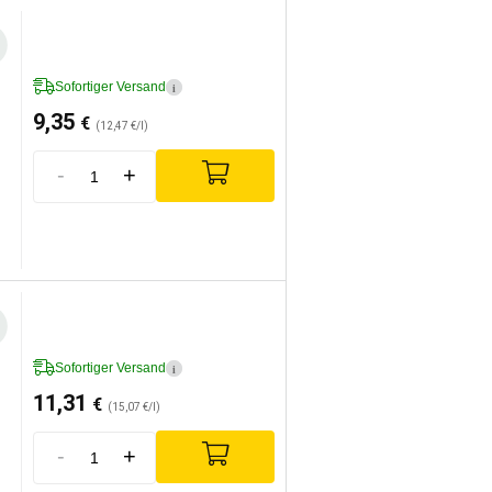
Sofortiger Versand
i
9,35
€
(12,47 €/l)
-
+
Sofortiger Versand
i
11,31
€
(15,07 €/l)
-
+