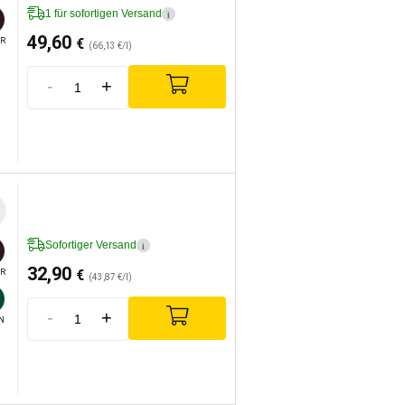
1 für sofortigen Versand
i
49,60
€
R
(66,13 €/l)
-
+
Sofortiger Versand
i
32,90
€
R
(43,87 €/l)
-
+
N