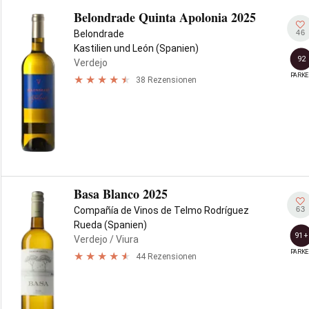
Belondrade Quinta Apolonia 2025
46
Belondrade
Kastilien und León (Spanien)
92
Verdejo
PARKE
38 Rezensionen
Basa Blanco 2025
63
Compañía de Vinos de Telmo Rodríguez
Rueda (Spanien)
91+
Verdejo
/ Viura
PARKE
44 Rezensionen