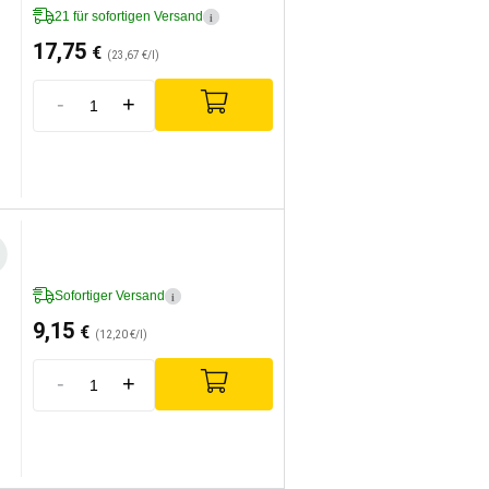
21 für sofortigen Versand
i
17,75
€
(23,67 €/l)
-
+
Sofortiger Versand
i
9,15
€
(12,20 €/l)
-
+