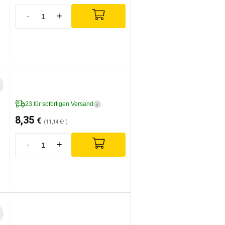
-
+
23 für sofortigen Versand
i
8,35
€
(11,14 €/l)
-
+