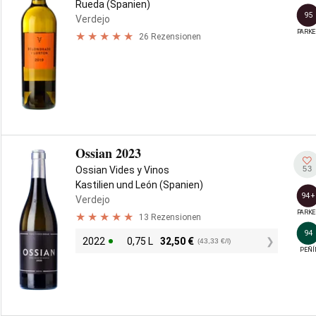
Rueda (Spanien)
95
Verdejo
PARKE
26 Rezensionen
Ossian 2023
53
Ossian Vides y Vinos
Kastilien und León (Spanien)
94+
Verdejo
PARKE
13 Rezensionen
94
2022
0,75 L
32,50
€
(43,33 €/l)
PEÑÍ