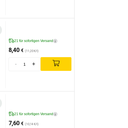
21 für sofortigen Versand
i
8,40
€
(11,20 €/l)
-
+
21 für sofortigen Versand
i
7,60
€
(10,14 €/l)