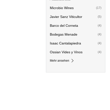
Microbio Wines
(17)
Javier Sanz Viticultor
(5)
Barco del Corneta
(4)
Bodegas Menade
(4)
Isaac Cantalapiedra
(4)
Ossian Vides y Vinos
(4)
Mehr ansehen