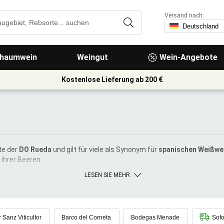
Versand nach:
haumwein
Weingut
Wein-Angebote
Kostenlose Lieferung ab 200 €
te der
DO Rueda
und gilt für viele als Synonym für
spanischen Weißwe
ihrer Beeren.
LESEN SIE MEHR
r Sanz Viticultor
Barco del Corneta
Bodegas Menade
Sofo