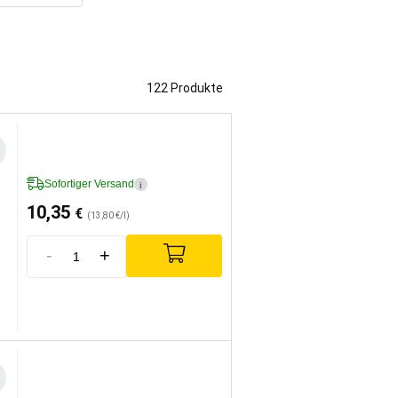
122 Produkte
Sofortiger Versand
i
10,35
€
(13,80 €/l)
-
+