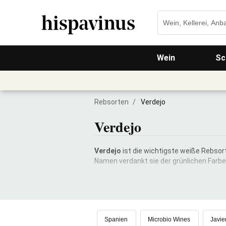
Wein
Sc
Rebsorten
/
Verdejo
Verdejo
Verdejo
ist die wichtigste weiße Rebsor
Namen verdankt sie der grünlichen Farbe 
Spanien
Microbio Wines
Javie