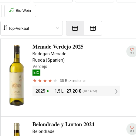
Bio-Wein
Menade Verdejo 2025
37
Bodegas Menade
Rueda (Spanien)
Verdejo
BIO
35 Rezensionen
2025
1,5 L
27,20
€
(18,14 €/l)
Belondrade y Lurton 2024
81
Belondrade