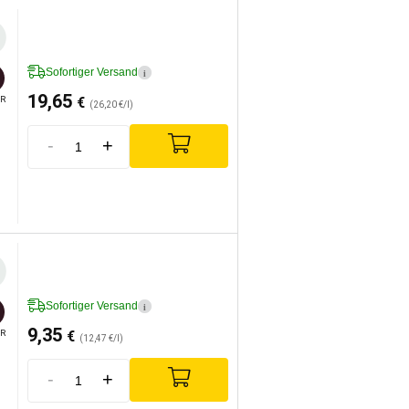
Sofortiger Versand
i
19,65
€
R
(26,20 €/l)
-
+
Sofortiger Versand
i
9,35
€
R
(12,47 €/l)
-
+