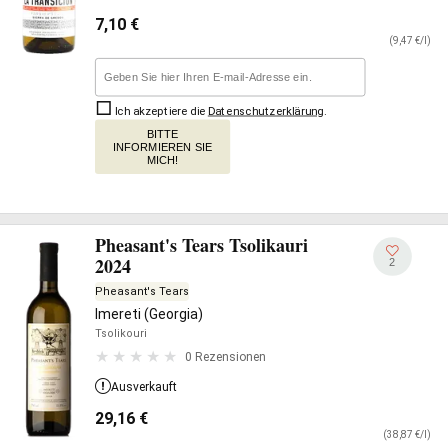
7,10
€
(9,47 €/l)
Ich akzeptiere die
Datenschutzerklärung
.
BITTE
INFORMIEREN SIE
MICH!
Pheasant's Tears Tsolikauri
2024
2
Pheasant's Tears
Imereti (Georgia)
Tsolikouri
0 Rezensionen
Ausverkauft
29,16
€
(38,87 €/l)