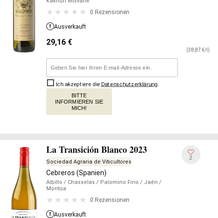
Kakhuri Mtsvane
0 Rezensionen
Ausverkauft
29,16
€
(38,87 €/l)
Ich akzeptiere die
Datenschutzerklärung
.
BITTE
INFORMIEREN SIE
MICH!
La Transición Blanco 2023
2
Sociedad Agraria de Viticultores
Cebreros (Spanien)
Albillo
/ Chasselas
/ Palomino Fino
/ Jaén
/
Montúa
0 Rezensionen
Ausverkauft