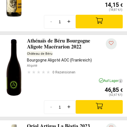
14,15
€
(18,87 €/l)
-
+
Athénaïs de Béru Bourgogne
Aligote Macérarion 2022
Château de Béru
Bourgogne Aligoté AOC (Frankreich)
Aligoté
0 Rezensionen
Auf Lager
i
46,85
€
(62,47 €/l)
-
+
Oriol Artigas La Bèstia 2023