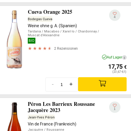
Cueva Orange 2025
4
Bodegas Cueva
Weine ohne g. A. (Spanien)
Tardana
/ Macabeo
/ Xarel·lo
/ Chardonnay
/
Muscat d’Alexandrie
BIO
2 Rezensionen
Auf Lager
i
17,75
€
(23,67 €/l)
-
+
Péron Les Barrieux Roussane
Jacquère 2023
1
Jean-Yves Péron
Vin de France (Frankreich)
Jacquère
/ Roussanne