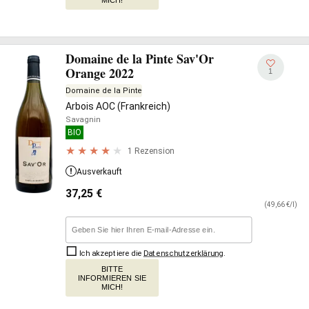
Domaine de la Pinte Sav'Or
Orange 2022
1
Domaine de la Pinte
Arbois AOC (Frankreich)
Savagnin
BIO
1 Rezension
Ausverkauft
37,25
€
(49,66 €/l)
Ich akzeptiere die
Datenschutzerklärung
.
BITTE
INFORMIEREN SIE
MICH!