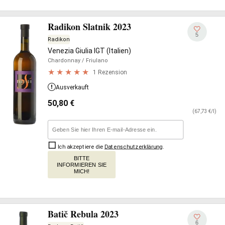
Radikon Slatnik 2023
5
Radikon
Venezia Giulia IGT (Italien)
Chardonnay
/ Friulano
1 Rezension
Ausverkauft
50,80
€
(67,73 €/l)
Ich akzeptiere die
Datenschutzerklärung
.
BITTE
INFORMIEREN SIE
MICH!
Batič Rebula 2023
6