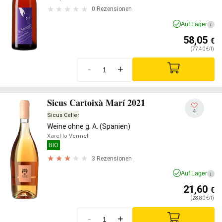
0 Rezensionen
Auf Lager
i
58,05
€
(77,40 €/l)
-
+
Sicus Cartoixà Marí 2021
4
Sicus Celler
Weine ohne g. A. (Spanien)
Xarel·lo Vermell
BIO
3 Rezensionen
Auf Lager
i
21,60
€
(28,80 €/l)
-
+