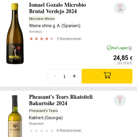
Ismael Gozalo Microbio
Brutal Verdejo 2024
19
Microbio Wines
Weine ohne g. A. (Spanien)
Verdejo
3 Rezensionen
Auf Lager
i
24,85
€
(33,13 €/l)
-
+
Pheasant's Tears Rkatsiteli
Bakurtsike 2024
2
Pheasant's Tears
Kakheti (Georgia)
Rkatsiteli
0 Rezensionen