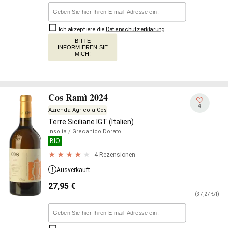
Ich akzeptiere die
Datenschutzerklärung
.
BITTE
INFORMIEREN SIE
MICH!
Cos Ramì 2024
4
Azienda Agricola Cos
Terre Siciliane IGT (Italien)
Insolia
/ Grecanico Dorato
BIO
4 Rezensionen
Ausverkauft
27,95
€
(37,27 €/l)