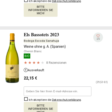
Ich akzeptiere die
Datenschutzerklärung
.
BITTE
INFORMIEREN SIE
MICH!
Els Bassotets 2023
15
Bodega Escoda Sanahuja
Weine ohne g. A. (Spanien)
Chenin Blanc
BIO
8 Rezensionen
Ausverkauft
22,15
€
(29,53 €/l)
Ich akzeptiere die
Datenschutzerklärung
.
BITTE
INFORMIEREN SIE
MICH!