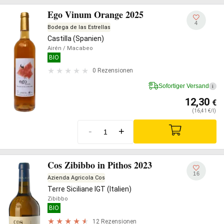
Ego Vinum Orange 2025
4
Bodega de las Estrellas
Castilla (Spanien)
Airén
/ Macabeo
BIO
0 Rezensionen
Sofortiger Versand
i
12,30
€
(16,41 €/l)
-
+
Cos Zibibbo in Pithos 2023
16
Azienda Agricola Cos
Terre Siciliane IGT (Italien)
Zibibbo
BIO
12 Rezensionen