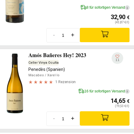
8 für sofortigen Versand
i
32,90
€
(43,87 €/l)
-
+
Amós Bañeres Hey! 2023
11
Celler Vinya Oculta
Penedès (Spanien)
Macabeo
/ Xarel·lo
1 Rezension
16 für sofortigen Versand
i
14,65
€
(19,53 €/l)
-
+