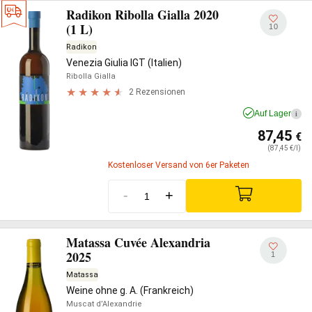
Radikon Ribolla Gialla 2020
(1 L)
10
Radikon
Venezia Giulia IGT (Italien)
Ribolla Gialla
2 Rezensionen
Auf Lager
i
87,45
€
(87,45 €/l)
Kostenloser Versand von 6er Paketen
-
+
Matassa Cuvée Alexandria
2025
1
Matassa
Weine ohne g. A. (Frankreich)
Muscat d’Alexandrie