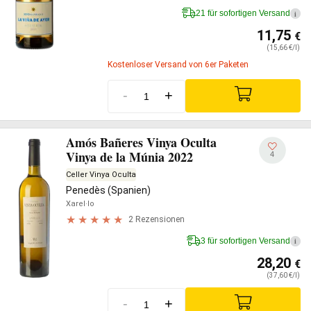
21 für sofortigen Versand
i
11,75
€
(15,66 €/l)
Kostenloser Versand von 6er Paketen
-
+
Amós Bañeres Vinya Oculta
Vinya de la Múnia 2022
4
Celler Vinya Oculta
Penedès (Spanien)
Xarel·lo
2 Rezensionen
3 für sofortigen Versand
i
28,20
€
(37,60 €/l)
-
+