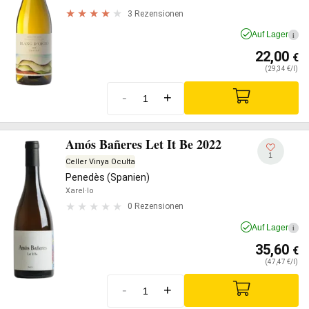
3 Rezensionen
Auf Lager
i
22,00
€
(29,34 €/l)
-
+
Amós Bañeres Let It Be 2022
1
Celler Vinya Oculta
Penedès (Spanien)
Xarel·lo
0 Rezensionen
Auf Lager
i
35,60
€
(47,47 €/l)
-
+