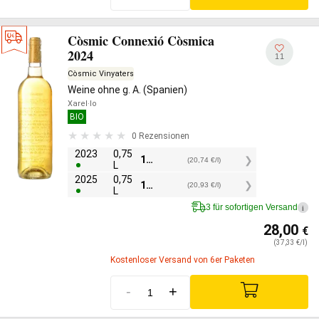
Còsmic Connexió Còsmica
2024
11
Còsmic Vinyaters
Weine ohne g. A. (Spanien)
Xarel·lo
BIO
0 Rezensionen
2023
0,75
15,55
€
(20,74 €/l)
L
2025
0,75
15,70
€
(20,93 €/l)
L
3 für sofortigen Versand
i
28,00
€
(37,33 €/l)
Kostenloser Versand von 6er Paketen
-
+