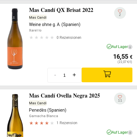
Mas Candí QX Brisat 2022
2
Mas Candí
Weine ohne g. A. (Spanien)
Xarel·lo
0 Rezensionen
Auf Lager
i
16,55
€
(22,07 €/l)
-
+
Mas Candí Ovella Negra 2025
11
Mas Candí
Penedès (Spanien)
Garnacha Blanca
1 Rezension
Auf Lager
i