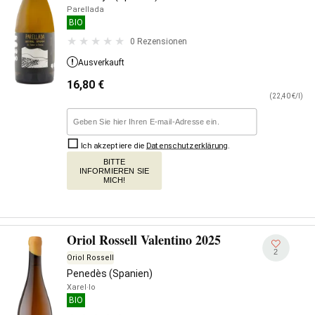
Parellada
BIO
0 Rezensionen
Ausverkauft
16,80
€
(22,40 €/l)
Ich akzeptiere die
Datenschutzerklärung
.
BITTE
INFORMIEREN SIE
MICH!
Oriol Rossell Valentino 2025
2
Oriol Rossell
Penedès (Spanien)
Xarel·lo
BIO