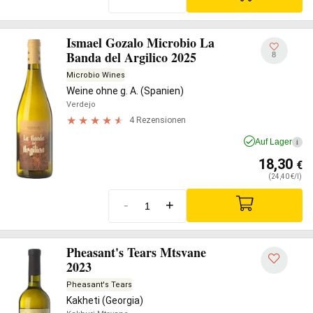
Ismael Gozalo Microbio La
Banda del Argilico 2025
8
Microbio Wines
Weine ohne g. A. (Spanien)
Verdejo
4 Rezensionen
Auf Lager
i
18,30
€
(24,40 €/l)
-
+
Pheasant's Tears Mtsvane
2023
Pheasant's Tears
Kakheti (Georgia)