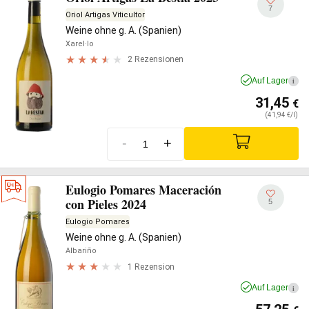
7
Oriol Artigas Viticultor
Weine ohne g. A. (Spanien)
Xarel·lo
2 Rezensionen
Auf Lager
i
31,45
€
(41,94 €/l)
-
+
Eulogio Pomares Maceración
con Pieles 2024
5
Eulogio Pomares
Weine ohne g. A. (Spanien)
Albariño
1 Rezension
Auf Lager
i