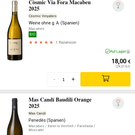
Còsmic Via Fora Macabeu
2025
4
Còsmic Vinyaters
Weine ohne g. A. (Spanien)
Macabeo
BIO
1 Rezension
Auf Lager
i
18,00
€
(24,01 €/l)
-
+
Mas Candí Baudili Orange
2025
3
Mas Candí
Penedès (Spanien)
Macabeo
/ Xarel·lo Vermell
/ Parellada
/
Moscatel