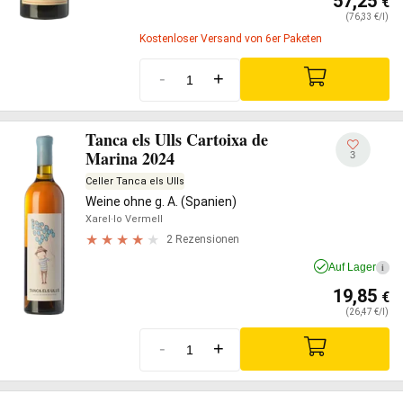
57,25
€
(76,33 €/l)
Kostenloser Versand von 6er Paketen
-
+
Tanca els Ulls Cartoixa de
Marina 2024
3
Celler Tanca els Ulls
Weine ohne g. A. (Spanien)
Xarel·lo Vermell
2 Rezensionen
Auf Lager
i
19,85
€
(26,47 €/l)
-
+