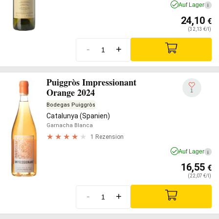
Auf Lager
i
24,10
€
(32,13 €/l)
-
+
Puiggròs Impressionant
Orange 2024
1
Bodegas Puiggròs
Catalunya (Spanien)
Garnacha Blanca
1 Rezension
Auf Lager
i
16,55
€
(22,07 €/l)
-
+