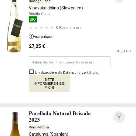
Bodega Batič
Vipavska dolina (Slowenien)
Ribolla Gialla
BIO
0 Rezensionen
Ausverkauft
27,25
€
(36,33 €/l)
Ich akzeptiere die
Datenschutzerklärung
.
BITTE
INFORMIEREN SIE
MICH!
Parellada Natural Brisada
2023
7
Vins Petxina
Catalunya (Spanien)