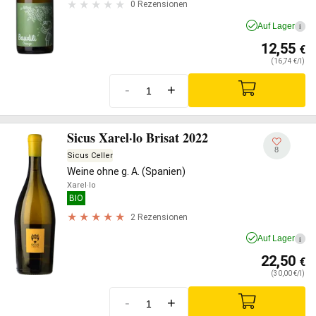
0 Rezensionen
Auf Lager
i
12,55
€
(16,74 €/l)
-
+
Sicus Xarel·lo Brisat 2022
8
Sicus Celler
Weine ohne g. A. (Spanien)
Xarel·lo
BIO
2 Rezensionen
Auf Lager
i
22,50
€
(30,00 €/l)
-
+