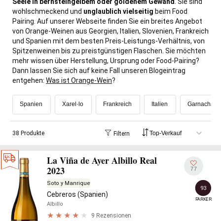
Seele in bernsteingelbem oder goldenem Gewand
. Sie sind
wohlschmeckend und
unglaublich vielseitig
beim Food
Pairing. Auf unserer Webseite finden Sie ein breites Angebot
von Orange-Weinen aus Georgien, Italien, Slovenien, Frankreich
und Spanien mit dem besten Preis-Leistungs-Verhältnis, von
Spitzenweinen bis zu preistgünstigen Flaschen. Sie möchten
mehr wissen über Herstellung, Ursprung oder Food-Pairing?
Dann lassen Sie sich auf keine Fall unseren Blogeintrag
entgehen:
Was ist Orange-Wein
?
Spanien
Xarel·lo
Frankreich
Italien
Garnacha B
38 Produkte
Filtern
La Viña de Ayer Albillo Real
2023
77
Soto y Manrique
93
Cebreros (Spanien)
PARKER
Albillo
9 Rezensionen