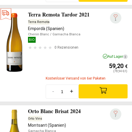
Terra Remota Tardor 2021
1
Terra Remota
Empordà (Spanien)
Chenin Blanc
/ Garnacha Blanca
BIO
0 Rezensionen
Auf Lager
i
59,20
€
(78,94 €/l)
Kostenloser Versand von 6er Paketen
-
+
Orto Blanc Brisat 2024
7
Orto Vins
Montsant (Spanien)
Garnacha Blanca