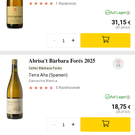
1 Rezension
Auf Lager
i
31,15
€
(41,54 €/l)
-
+
Abrisa't Bàrbara Forés 2025
16
Celler Bàrbara Forés
Terra Alta (Spanien)
Garnacha Blanca
5 Rezensionen
Auf Lager
i
18,75
€
(25,01 €/l)
-
+