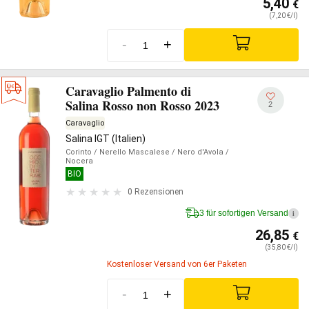
5,40
€
(7,20 €/l)
-
+
Caravaglio Palmento di
Salina Rosso non Rosso 2023
2
Caravaglio
Salina IGT (Italien)
Corinto
/ Nerello Mascalese
/ Nero d'Avola
/
Nocera
BIO
0 Rezensionen
3 für sofortigen Versand
i
26,85
€
(35,80 €/l)
Kostenloser Versand von 6er Paketen
-
+