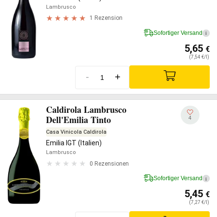
Lambrusco
1 Rezension
Sofortiger Versand
i
5,65
€
(7,54 €/l)
-
+
Caldirola Lambrusco
Dell'Emilia Tinto
4
Casa Vinicola Caldirola
Emilia IGT (Italien)
Lambrusco
0 Rezensionen
Sofortiger Versand
i
5,45
€
(7,27 €/l)