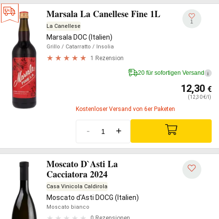
Marsala La Canellese Fine 1L
1
La Canellese
Marsala DOC (Italien)
Grillo
/ Catarratto
/ Insolia
1 Rezension
20 für sofortigen Versand
i
12,30
€
(12,30 €/l)
Kostenloser Versand von 6er Paketen
-
+
Moscato D`Asti La
Cacciatora 2024
Casa Vinicola Caldirola
Moscato d'Asti DOCG (Italien)
Moscato bianco
0 Rezensionen