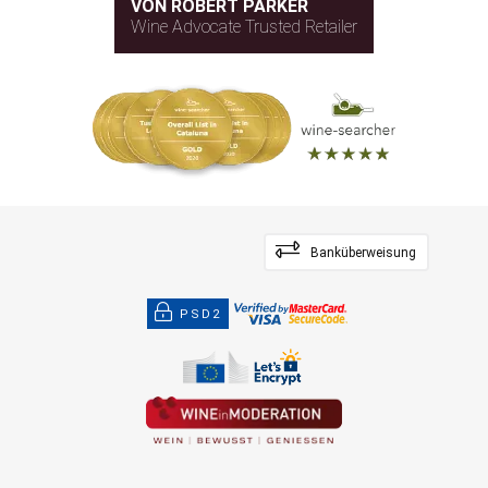
VON ROBERT PARKER
Wine Advocate Trusted Retailer
Banküberweisung
PSD2