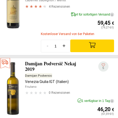
Cabernet Sauvignon
/ Merlot
4 Rezensionen
4 für sofortigen Versand
i
59,45
€
(79,27 €/l)
Kostenloser Versand von 6er Paketen
-
+
Damijan Podversič Nekaj
2019
5
Damijan Podversic
Venezia Giulia IGT (Italien)
Friulano
0 Rezensionen
1 verfügbar in 1 Tag
i
46,20
€
(61,59 €/l)