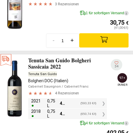
3 Rezensionen
1 für sofortigen Versand
i
30,75
€
(41,00 €/l)
-
+
Tenuta San Guido Bolgheri
Sassicaia 2022
34
Tenuta San Guido
97+
Bolgheri DOC (Italien)
PARKER
Cabernet Sauvignon
/ Cabernet Franc
4 Rezensionen
2021
0,75
445,00
€
(593,33 €/l)
L
2018
0,75
488,05
€
(650,74 €/l)
L
4 für sofortigen Versand
i
402,05