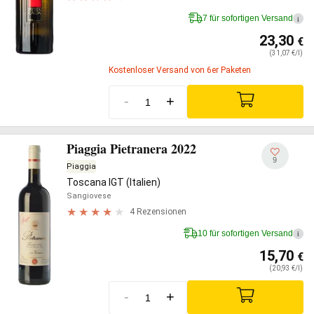
7 für sofortigen Versand
i
23,30
€
(31,07 €/l)
Kostenloser Versand von 6er Paketen
-
+
Piaggia Pietranera 2022
9
Piaggia
Toscana IGT (Italien)
Sangiovese
4 Rezensionen
10 für sofortigen Versand
i
15,70
€
(20,93 €/l)
-
+