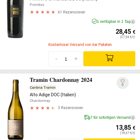
Primitivo
61 Rezensionen
1 verfügbar in 1 Tag
i
28,45
€
(37,94 €/l)
Kostenloser Versand von 6er Paketen
-
+
Tramin Chardonnay 2024
9
Cantina Tramin
Alto Adige DOC (Italien)
Chardonnay
3 Rezensionen
7 für sofortigen Versand
i
13,85
€
(18,47 €/l)