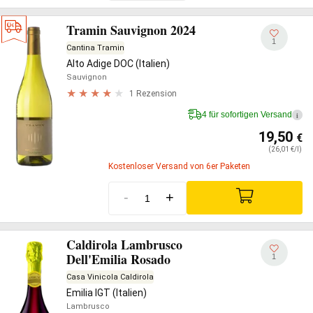
Tramin Sauvignon 2024
1
Cantina Tramin
Alto Adige DOC (Italien)
Sauvignon
1 Rezension
4 für sofortigen Versand
i
19,50
€
(26,01 €/l)
Kostenloser Versand von 6er Paketen
-
+
Caldirola Lambrusco
Dell'Emilia Rosado
1
Casa Vinicola Caldirola
Emilia IGT (Italien)
Lambrusco