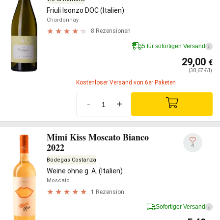
Friuli Isonzo DOC (Italien)
Chardonnay
8 Rezensionen
5 für sofortigen Versand
i
29,00
€
(38,67 €/l)
Kostenloser Versand von 6er Paketen
-
+
Mimi Kiss Moscato Bianco
2022
4
Bodegas Costanza
Weine ohne g. A. (Italien)
Moscato
1 Rezension
Sofortiger Versand
i