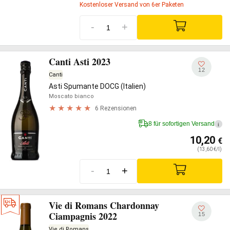
Kostenloser Versand von 6er Paketen
-
+
Canti Asti 2023
12
Canti
Asti Spumante DOCG (Italien)
Moscato bianco
6 Rezensionen
8 für sofortigen Versand
i
10,20
€
(13,60 €/l)
-
+
Vie di Romans Chardonnay
Ciampagnis 2022
15
Vie di Romans