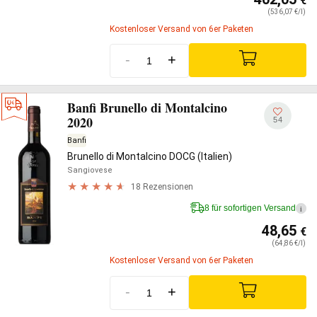
€
(536,07 €/l)
Kostenloser Versand von 6er Paketen
-
+
Banfi Brunello di Montalcino
2020
54
Banfi
Brunello di Montalcino DOCG (Italien)
Sangiovese
18 Rezensionen
8 für sofortigen Versand
i
48,65
€
(64,86 €/l)
Kostenloser Versand von 6er Paketen
-
+