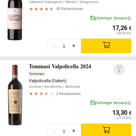
Cabernet Sauvignon
/ Merlot
/ Sangiovese
45 Rezensionen
Sofortiger Versand
i
17,26
€
(23,01 €/l)
-
+
Tommasi Valpolicella 2024
6
Tommasi
Valpolicella (Italien)
Corvina
/ Rondinella
/ Molinara
2 Rezensionen
Sofortiger Versand
i
13,30
€
(17,74 €/l)
-
+