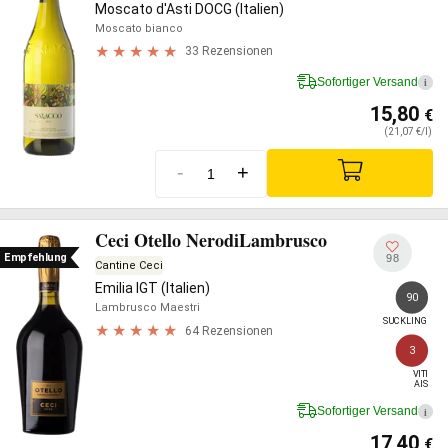
Moscato d'Asti DOCG (Italien)
Moscato bianco
33 Rezensionen
Sofortiger Versand
i
15,80
€
(21,07 €/l)
-
+
Ceci Otello NerodiLambrusco
Empfehlung
98
Cantine Ceci
Emilia IGT (Italien)
90
Lambrusco Maestri
SUCKLING
64 Rezensionen
3
VITI

AIS
Sofortiger Versand
i
17,40
€