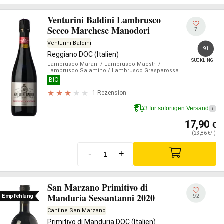
Venturini Baldini Lambrusco
Secco Marchese Manodori
7
Venturini Baldini
91
Reggiano DOC (Italien)
SUCKLING
Lambrusco Marani
/ Lambrusco Maestri
/
Lambrusco Salamino
/ Lambrusco Grasparossa
BIO
1 Rezension
3 für sofortigen Versand
i
17,90
€
(23,86 €/l)
-
+
San Marzano Primitivo di
Manduria Sessantanni 2020
92
Empfehlung
Cantine San Marzano
Primitivo di Manduria DOC (Italien)