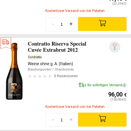
(23,20 €/l)
Kostenloser Versand von 6er Paketen
-
+
Contratto Riserva Special
Cuvée Extrabrut 2012
2
Contratto
Weine ohne g. A. (Italien)
Blauburgunder
/ Chardonnay
0 Rezensionen
1 für sofortigen Versand
i
96,00
€
(128,00 €/l)
Kostenloser Versand von 6er Paketen
-
+