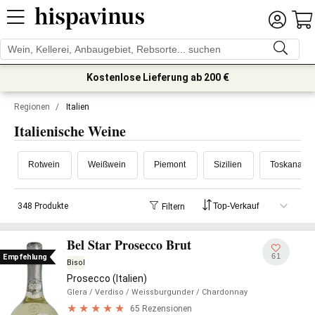
Kostenlose Lieferung ab 200 €
Regionen
/
Italien
Italienische Weine
Rotwein
Weißwein
Piemont
Sizilien
Toskana
348 Produkte
Filtern
Bel Star Prosecco Brut
61
Empfehlung
Bisol
Prosecco (Italien)
Glera
/ Verdiso
/ Weissburgunder
/ Chardonnay
65 Rezensionen