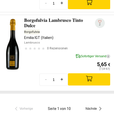
-
+
Borgofulvia Lambrusco Tinto
Dulce
2
Borgofulvia
Emilia IGT (Italien)
Lambrusco
0 Rezensionen
Sofortiger Versand
i
5,65
€
(7,54 €/l)
-
+
Seite 1 von 10
Vorherige
Nächste