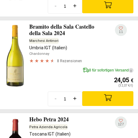
-
+
Bramìto della Sala Castello
della Sala 2024
11
Marchesi Antinori
Umbria IGT (Italien)
Chardonnay
8 Rezensionen
8 für sofortigen Versand
i
24,05
€
(32,07 €/l)
-
+
Hebo Petra 2024
127
Petra Azienda Agricola
Toscana IGT (Italien)