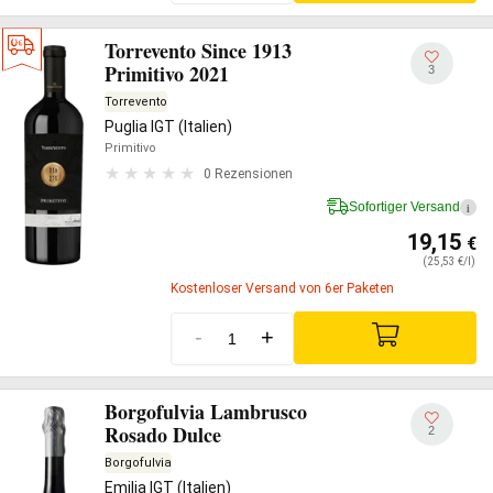
Torrevento Since 1913
Primitivo 2021
3
Torrevento
Puglia IGT (Italien)
Primitivo
0 Rezensionen
Sofortiger Versand
i
19,15
€
(25,53 €/l)
Kostenloser Versand von 6er Paketen
-
+
Borgofulvia Lambrusco
Rosado Dulce
2
Borgofulvia
Emilia IGT (Italien)