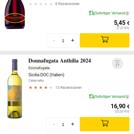
0 Rezensionen
Sofortiger Versand
i
5,45
€
(7,27 €/l)
-
+
Donnafugata Anthilia 2024
27
Donnafugata
Sicilia DOC (Italien)
Catarratto
13 Rezensionen
Sofortiger Versand
i
16,90
€
(22,53 €/l)
-
+