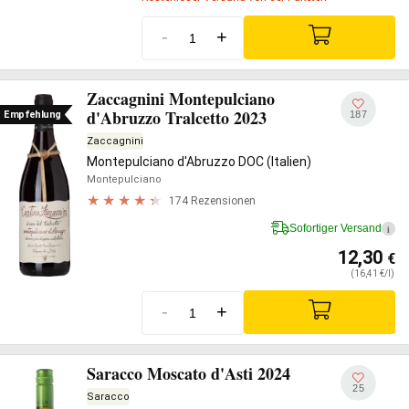
-
+
Zaccagnini Montepulciano
d'Abruzzo Tralcetto 2023
187
Empfehlung
Zaccagnini
Montepulciano d'Abruzzo DOC (Italien)
Montepulciano
174 Rezensionen
Sofortiger Versand
i
12,30
€
(16,41 €/l)
-
+
Saracco Moscato d'Asti 2024
25
Saracco