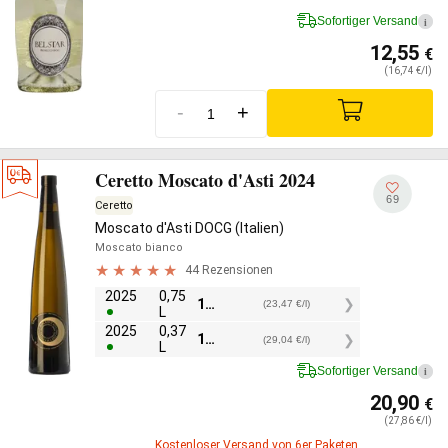
Sofortiger Versand
i
12,55
€
(16,74 €/l)
-
+
Ceretto Moscato d'Asti 2024
69
Ceretto
Moscato d'Asti DOCG (Italien)
Moscato bianco
44 Rezensionen
2025
0,75
17,60
€
(23,47 €/l)
L
2025
0,37
10,75
€
(29,04 €/l)
L
Sofortiger Versand
i
20,90
€
(27,86 €/l)
Kostenloser Versand von 6er Paketen