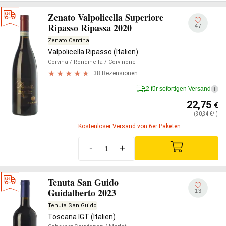
Zenato Valpolicella Superiore
Ripasso Ripassa 2020
47
Zenato Cantina
Valpolicella Ripasso (Italien)
Corvina
/ Rondinella
/ Corvinone
38 Rezensionen
2 für sofortigen Versand
i
22,75
€
(30,34 €/l)
Kostenloser Versand von 6er Paketen
-
+
Tenuta San Guido
Guidalberto 2023
13
Tenuta San Guido
Toscana IGT (Italien)