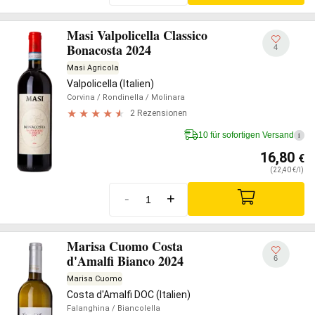
Masi Valpolicella Classico
Bonacosta 2024
4
Masi Agricola
Valpolicella (Italien)
Corvina
/ Rondinella
/ Molinara
2 Rezensionen
10 für sofortigen Versand
i
16,80
€
(22,40 €/l)
-
+
Marisa Cuomo Costa
d'Amalfi Bianco 2024
6
Marisa Cuomo
Costa d'Amalfi DOC (Italien)
Falanghina
/ Biancolella