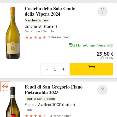
Castello della Sala Conte
della Vipera 2024
6
Marchesi Antinori
Umbria IGT (Italien)
Sauvignon
/ Sémillon
2 Rezensionen
21 für sofortigen Versand
i
29,50
€
(39,33 €/l)
-
+
Feudi di San Gregorio Fiano
Pietracalda 2023
39
Feudi di San Gregorio
Fiano di Avellino DOCG (Italien)
Fiano
14 Rezensionen