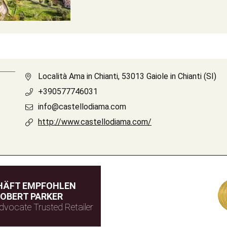
Località Ama in Chianti, 53013 Gaiole in Chianti (SI)
+390577746031
info@castellodiama.com
http://www.castellodiama.com/
HÄFT EMPFOHLEN
OBERT PARKER
dvocate Trusted Retailer