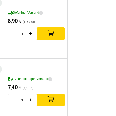
Sofortiger Versand
i
8,90
€
(11,87 €/l)
-
+
17 für sofortigen Versand
i
7,40
€
(9,87 €/l)
-
+