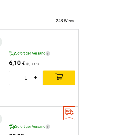
248 Weine
Sofortiger Versand
i
6,10
€
(8,14 €/l)
-
+
Sofortiger Versand
i