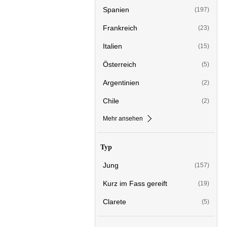
Spanien
(197)
Frankreich
(23)
Italien
(15)
Österreich
(5)
Argentinien
(2)
Chile
(2)
Mehr ansehen
Typ
Jung
(157)
Kurz im Fass gereift
(19)
Clarete
(5)