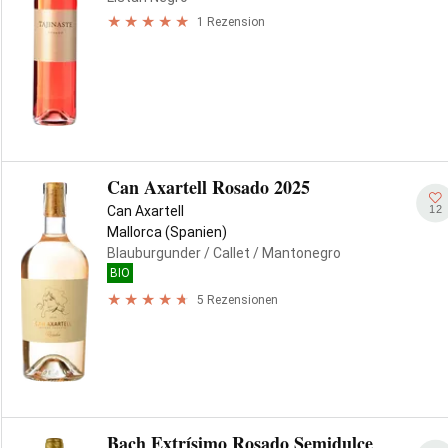
1 Rezension
Can Axartell Rosado 2025
12
Can Axartell
Mallorca (Spanien)
Blauburgunder
/ Callet
/ Mantonegro
BIO
5 Rezensionen
Bach Extrísimo Rosado Semidulce