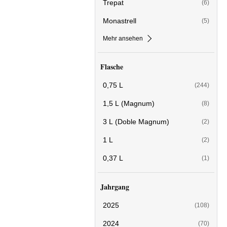
Trepat
(6)
Monastrell
(5)
Mehr ansehen
Flasche
0,75 L
(244)
1,5 L (Magnum)
(8)
3 L (Doble Magnum)
(2)
1 L
(2)
0,37 L
(1)
Jahrgang
2025
(108)
2024
(70)