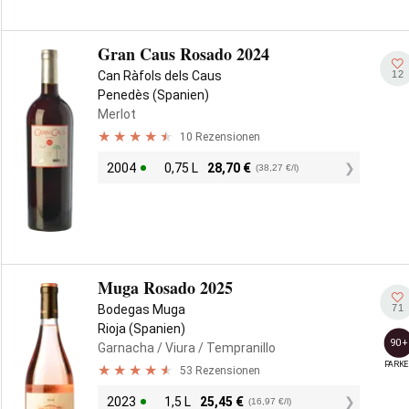
Gran Caus Rosado 2024
12
Can Ràfols dels Caus
Penedès (Spanien)
Merlot
10 Rezensionen
2004
0,75 L
28,70
€
(38,27 €/l)
Muga Rosado 2025
71
Bodegas Muga
Rioja (Spanien)
90+
Garnacha
/ Viura
/ Tempranillo
PARKE
53 Rezensionen
2023
1,5 L
25,45
€
(16,97 €/l)