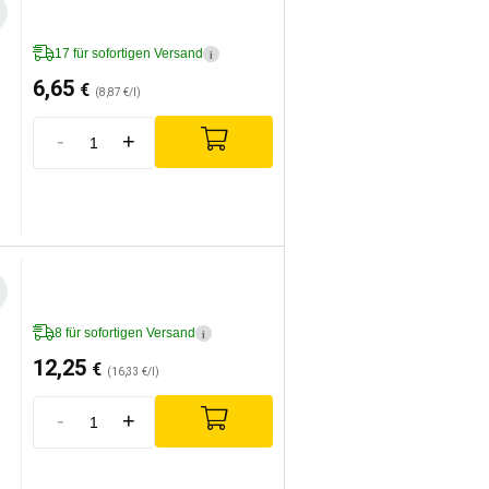
17 für sofortigen Versand
i
6,65
€
(8,87 €/l)
-
+
8 für sofortigen Versand
i
12,25
€
(16,33 €/l)
-
+