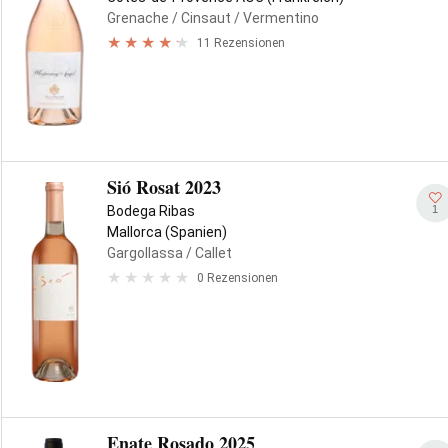
Grenache
/ Cinsaut
/ Vermentino
11 Rezensionen
Sió Rosat 2023
1
Bodega Ribas
Mallorca (Spanien)
Gargollassa
/ Callet
0 Rezensionen
Enate Rosado 2025