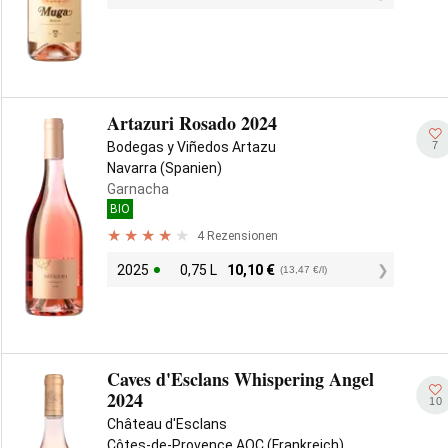
Artazuri Rosado 2024
7
Bodegas y Viñedos Artazu
Navarra (Spanien)
Garnacha
BIO
4 Rezensionen
2025
0,75 L
10,10
€
(13,47 €/l)
Caves d'Esclans Whispering Angel
2024
10
Château d'Esclans
Côtes-de-Provence AOC (Frankreich)