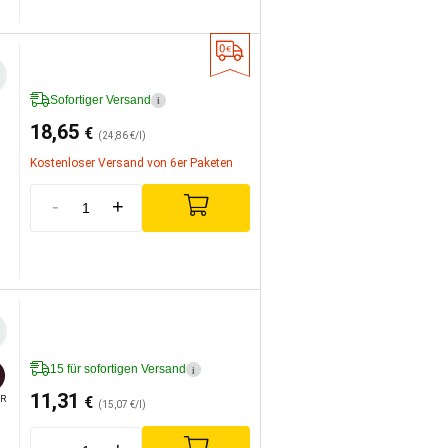
Sofortiger Versand
i
18,65
€
(24,86 €/l)
Kostenloser Versand von 6er Paketen
-
+
15 für sofortigen Versand
i
11,31
€
R
(15,07 €/l)