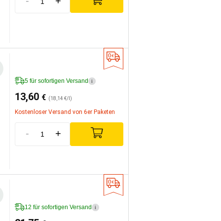
-
+
5 für sofortigen Versand
i
13,60
€
(18,14 €/l)
Kostenloser Versand von 6er Paketen
-
+
12 für sofortigen Versand
i