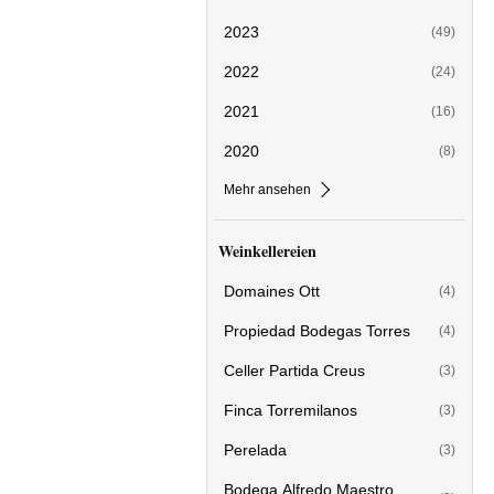
2023
(49)
2022
(24)
2021
(16)
2020
(8)
Mehr ansehen
Weinkellereien
Domaines Ott
(4)
Propiedad Bodegas Torres
(4)
Celler Partida Creus
(3)
Finca Torremilanos
(3)
Perelada
(3)
Bodega Alfredo Maestro