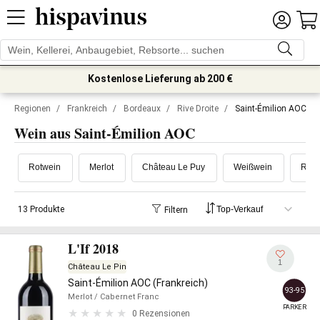
Kostenlose Lieferung ab 200 €
Regionen
/
Frankreich
/
Bordeaux
/
Rive Droite
/
Saint-Émilion AOC
Wein aus Saint-Émilion AOC
Rotwein
Merlot
Château Le Puy
Weißwein
Ros
13 Produkte
Filtern
L'If 2018
1
Château Le Pin
Saint-Émilion AOC (Frankreich)
93-95
Merlot
/ Cabernet Franc
PARKER
0 Rezensionen