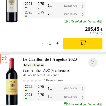
2021
0,75
243,50
€
(324,66 €/l)
L
2020
0,75
272,95
€
(363,93 €/l)
L
1 für sofortigen Versand
i
265,45
€
(353,94 €/l)
-
+
Le Carillon de l'Angélus 2023
4
Château Angélus
Saint-Émilion AOC (Frankreich)
Merlot
/ Cabernet Sauvignon
0 Rezensionen
2022
0,75
154,90
€
(206,54 €/l)
L
2021
0,75
149,30
€
(199,06 €/l)
L
6 für sofortigen Versand
i