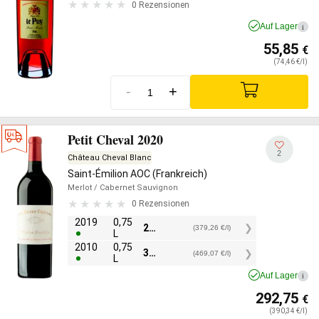
0 Rezensionen
Auf Lager
i
55,85
€
(74,46 €/l)
-
+
Petit Cheval 2020
2
Château Cheval Blanc
Saint-Émilion AOC (Frankreich)
Merlot
/ Cabernet Sauvignon
0 Rezensionen
2019
0,75
284,45
€
(379,26 €/l)
L
2010
0,75
351,80
€
(469,07 €/l)
L
Auf Lager
i
292,75
€
(390,34 €/l)