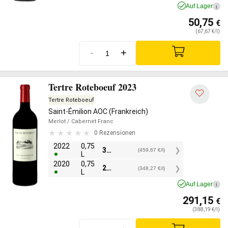
Auf Lager
i
50,75
€
(67,67 €/l)
-
+
Tertre Roteboeuf 2023
Tertre Roteboeuf
Saint-Émilion AOC (Frankreich)
Merlot
/ Cabernet Franc
0 Rezensionen
2022
0,75
344,75
€
(459,67 €/l)
L
2020
0,75
261,21
€
(348,27 €/l)
L
Auf Lager
i
291,15
€
(388,19 €/l)