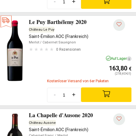
-
+
Le Puy Barthélemy 2020
Château Le Puy
Saint-Émilion AOC (Frankreich)
Merlot
/ Cabernet Sauvignon
0 Rezensionen
Auf Lager
i
163,80
€
(218,40 €/l)
Kostenloser Versand von 6er Paketen
-
+
La Chapelle d'Ausone 2020
Château Ausone
Saint-Émilion AOC (Frankreich)
Cabernet Franc
/ Merlot