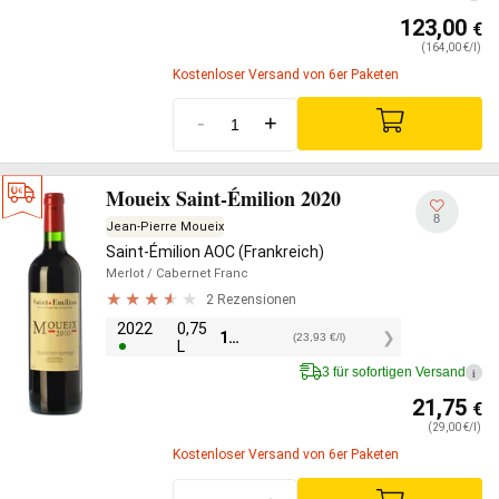
123,00
€
(164,00 €/l)
Kostenloser Versand von 6er Paketen
-
+
Moueix Saint-Émilion 2020
8
Jean-Pierre Moueix
Saint-Émilion AOC (Frankreich)
Merlot
/ Cabernet Franc
2 Rezensionen
2022
0,75
17,95
€
(23,93 €/l)
L
3 für sofortigen Versand
i
21,75
€
(29,00 €/l)
Kostenloser Versand von 6er Paketen