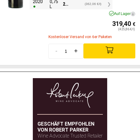
2020
0,75
271,55
€
(362,06 €/l)
L
Auf Lager
i
319,40
€
(425,86 €/l)
Kostenloser Versand von 6er Paketen
-
+
GESCHÄFT EMPFOHLEN
VON ROBERT PARKER
Wine Advocate Trusted Retailer