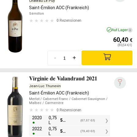
Château Le Puy
Saint-Émilion AOC (Frankreich)
Sémillon
0 Rezensionen
Auf Lager
i
60,40
€
(80,54 €/l)
-
+
Virginie de Valandraud 2021
7
Jean-Luc Thunevin
Saint-Émilion AOC (Frankreich)
Merlot
/ Cabernet Franc
/ Cabernet Sauvignon
/
Malbec
/ Carmenère
0 Rezensionen
2020
0,75
50,75
€
(67,67 €/l)
L
2022
0,75
59,55
€
(79,40 €/l)
L