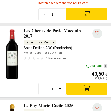
Kostenloser Versand von 6er Paketen
-
+
Les Chenes de Pavie Macquin
2017
Château Pavie-Macquin
Saint-Émilion AOC (Frankreich)
Merlot
/ Cabernet Sauvignon
0 Rezensionen
Auf Lager
i
40,60
€
(54,14 €/l)
-
+
Le Puy Marie-Cécile 2025