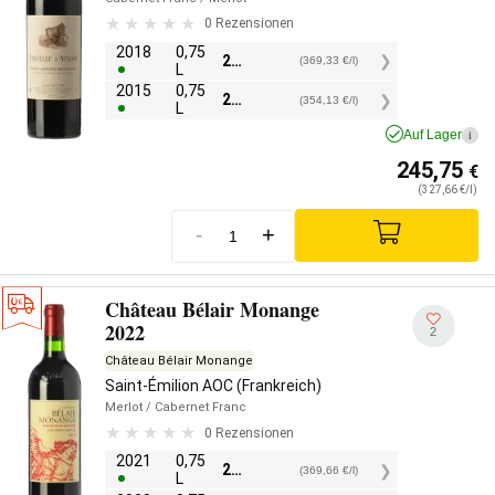
0 Rezensionen
2018
0,75
277,00
€
(369,33 €/l)
L
2015
0,75
265,60
€
(354,13 €/l)
L
Auf Lager
i
245,75
€
(327,66 €/l)
-
+
Château Bélair Monange
2022
2
Château Bélair Monange
Saint-Émilion AOC (Frankreich)
Merlot
/ Cabernet Franc
0 Rezensionen
2021
0,75
277,25
€
(369,66 €/l)
L