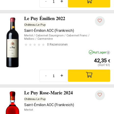
-
+
Le Puy Émilien 2022
Château Le Puy
Saint-Émilion AOC (Frankreich)
Merlot
/ Cabernet Sauvignon
/ Cabernet Franc
/
Malbec
/ Carmenère
0 Rezensionen
Auf Lager
i
42,35
€
(56,47 €/l)
-
+
Le Puy Rose-Marie 2024
Château Le Puy
Saint-Émilion AOC (Frankreich)
Merlot