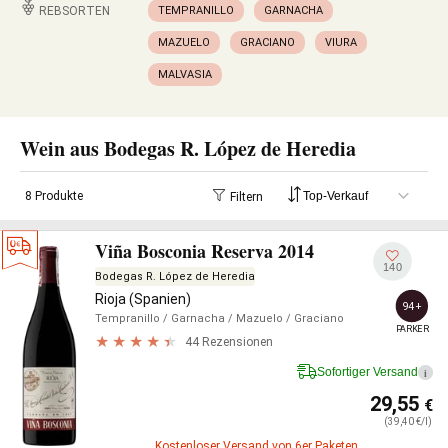
REBSORTEN
TEMPRANILLO
GARNACHA
MAZUELO
GRACIANO
VIURA
MALVASIA
Wein aus Bodegas R. López de Heredia
8 Produkte
Filtern
Viña Bosconia Reserva 2014
140
Bodegas R. López de Heredia
Rioja (Spanien)
94+
Tempranillo
/ Garnacha
/ Mazuelo
/ Graciano
PARKER
44 Rezensionen
Sofortiger Versand
i
29,55
€
(39,40 €/l)
Kostenloser Versand von 6er Paketen