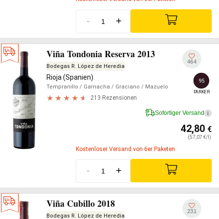
-
+
Viña Tondonia Reserva 2013
464
Bodegas R. López de Heredia
Rioja (Spanien)
95
Tempranillo
/ Garnacha
/ Graciano
/ Mazuelo
PARKER
213 Rezensionen
Sofortiger Versand
i
42,80
€
(57,07 €/l)
Kostenloser Versand von 6er Paketen
-
+
Viña Cubillo 2018
231
Bodegas R. López de Heredia