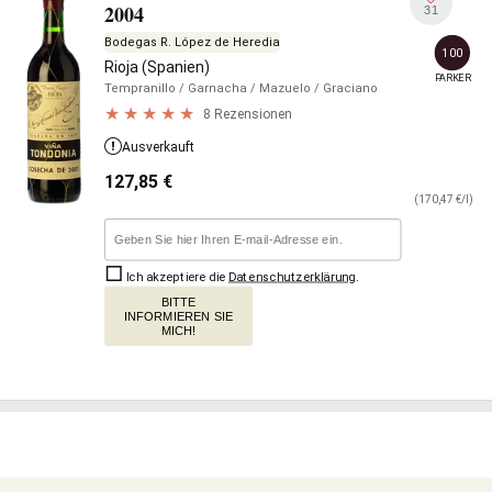
2004
31
Bodegas R. López de Heredia
100
Rioja (Spanien)
PARKER
Tempranillo
/ Garnacha
/ Mazuelo
/ Graciano
8 Rezensionen
Ausverkauft
127,85
€
(170,47 €/l)
Ich akzeptiere die
Datenschutzerklärung
.
BITTE
INFORMIEREN SIE
MICH!