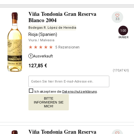
Viña Tondonia Gran Reserva
Blanco 2004
33
Bodegas R. López de Heredia
100
Rioja (Spanien)
PARKER
Viura
/ Malvasia
5 Rezensionen
Ausverkauft
127,85
€
(170,47 €/l)
Ich akzeptiere die
Datenschutzerklärung
.
BITTE
INFORMIEREN SIE
MICH!
Viña Tondonia Gran Reserva