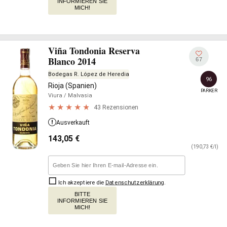
INFORMIEREN SIE
MICH!
Viña Tondonia Reserva
Blanco 2014
67
Bodegas R. López de Heredia
96
Rioja (Spanien)
PARKER
Viura
/ Malvasia
43 Rezensionen
Ausverkauft
143,05
€
(190,73 €/l)
Ich akzeptiere die
Datenschutzerklärung
.
BITTE
INFORMIEREN SIE
MICH!