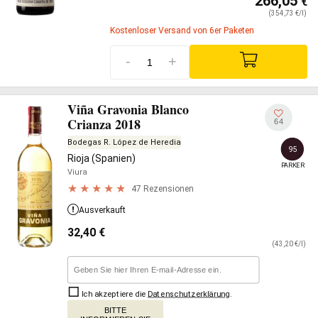
266,05
€
(354,73 €/l)
Kostenloser Versand von 6er Paketen
-
+
Viña Gravonia Blanco
Crianza 2018
64
Bodegas R. López de Heredia
95
Rioja (Spanien)
PARKER
Viura
47 Rezensionen
Ausverkauft
32,40
€
(43,20 €/l)
Ich akzeptiere die
Datenschutzerklärung
.
BITTE