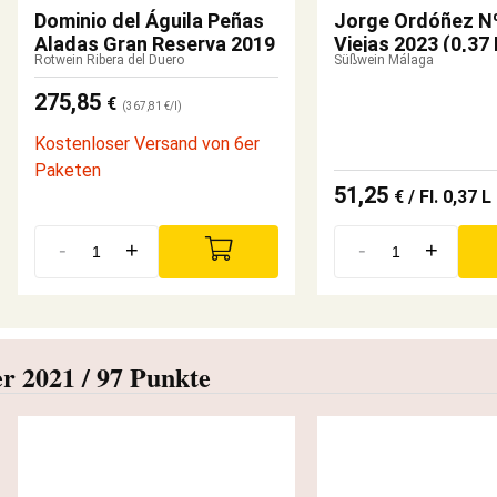
Dominio del Águila Peñas
Jorge Ordóñez Nº
Aladas Gran Reserva 2019
Viejas 2023 (0,37 
Rotwein Ribera del Duero
Süßwein Málaga
275,85
€
(367,81 €/l)
Kostenloser Versand von 6er
Paketen
51,25
€
/ Fl. 0,37 L
-
+
-
+
r 2021 / 97 Punkte