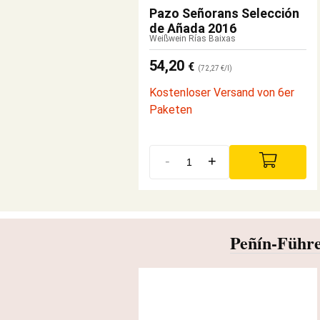
Pazo Señorans Selección
de Añada 2016
Weißwein Rías Baixas
54,20
€
(72,27 €/l)
Kostenloser Versand von 6er
Paketen
-
+
Peñín-Führe