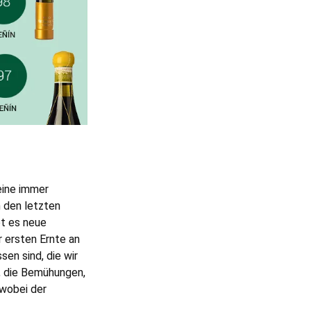
eine immer
n den letzten
bt es neue
r ersten Ernte an
sen sind, die wir
t, die Bemühungen,
 wobei der