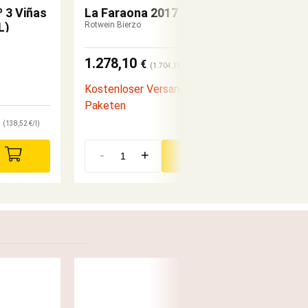
 3 Viñas
La Faraona 2017
L)
Rotwein Bierzo
1.278,10
€
(1.704,13 €/l)
Kostenloser Versand von 6er
Paketen
(138,52 €/l)
-
+