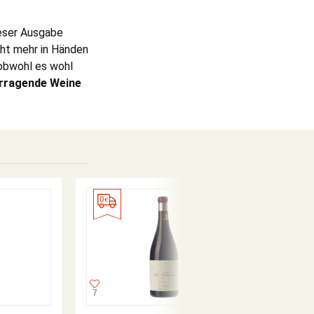
ieser Ausgabe
cht mehr in Händen
obwohl es wohl
rragende Weine
97-99
PARKER
98
PEÑÍN
7