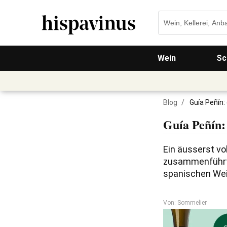
Wein
Sc
Blog
/
Guía Peñín:
Guía Peñín:
Ein äusserst vo
zusammenführt! 
spanischen We
Von: Sommelier