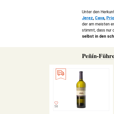
Unter den Herkunf
Jerez
,
Cava
,
Pri
der am meisten e
stimmt, dass nur 
selbst in den s
Peñín-Führe
58