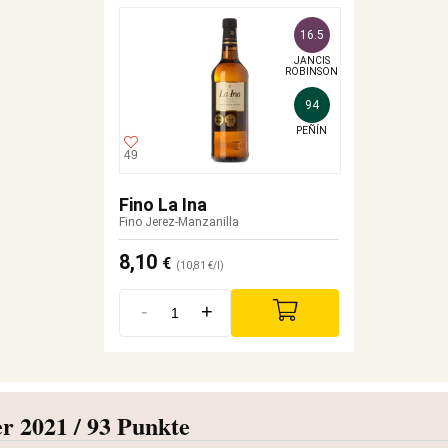
16.5
JANCIS

ROBINSON
94
PEÑÍN
49
Fino La Ina
Fino Jerez-Manzanilla
8,10
€
(10,81 €/l)
-
+
r 2021 / 93 Punkte