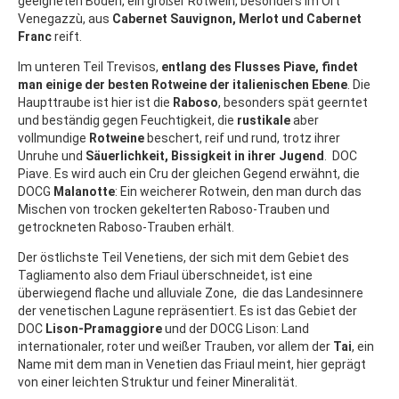
geeigneten Böden, ein großer Rotwein, besonders im Ort
Venegazzù, aus
Cabernet Sauvignon, Merlot und Cabernet
Franc
reift.
Im unteren Teil Trevisos,
entlang des Flusses Piave, findet
man einige der besten Rotweine der italienischen Ebene
. Die
Haupttraube ist hier ist die
Raboso
, besonders spät geerntet
und beständig gegen Feuchtigkeit, die
rustikale
aber
vollmundige
Rotweine
beschert, reif und rund, trotz ihrer
Unruhe und
Säuerlichkeit, Bissigkeit in ihrer Jugend
. DOC
Piave. Es wird auch ein Cru der gleichen Gegend erwähnt, die
DOCG
Malanotte
: Ein weicherer Rotwein, den man durch das
Mischen von trocken gekelterten Raboso-Trauben und
getrockneten Raboso-Trauben erhält.
Der östlichste Teil Venetiens, der sich mit dem Gebiet des
Tagliamento also dem Friaul überschneidet, ist eine
überwiegend flache und alluviale Zone, die das Landesinnere
der venetischen Lagune repräsentiert. Es ist das Gebiet der
DOC
Lison-Pramaggiore
und der DOCG Lison: Land
internationaler, roter und weißer Trauben, vor allem der
Tai
, ein
Name mit dem man in Venetien das Friaul meint, hier geprägt
von einer leichten Struktur und feiner Mineralität.