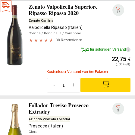
Zenato Valpolicella Superiore
Ripasso Ripassa 2020
47
Zenato Cantina
Valpolicella Ripasso (Italien)
Corvina
/ Rondinella
/ Corvinone
38 Rezensionen
2 für sofortigen Versand
i
22,75
€
(30,34 €/l)
Kostenloser Versand von 6er Paketen
-
+
Follador Treviso Prosecco
Extradry
9
Azienda Vinicola Follador
Prosecco (Italien)
Glera