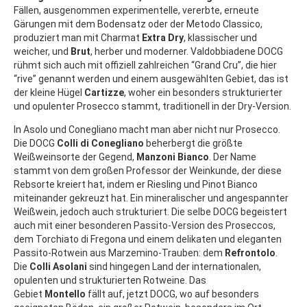
Fällen, ausgenommen experimentelle, vererbte, erneute
Gärungen mit dem Bodensatz oder der Metodo Classico,
produziert man mit Charmat
Extra Dry
, klassischer und
weicher, und
Brut
, herber und moderner. Valdobbiadene DOCG
rühmt sich auch mit offiziell zahlreichen “Grand Cru”, die hier
“rive” genannt werden und einem ausgewählten Gebiet, das ist
der kleine Hügel
Cartizze
, woher ein besonders strukturierter
und opulenter Prosecco stammt, traditionell in der Dry-Version.
In Asolo und Conegliano macht man aber nicht nur Prosecco.
Die DOCG
Colli di Conegliano
beherbergt die größte
Weißweinsorte der Gegend,
Manzoni Bianco
. Der Name
stammt von dem großen Professor der Weinkunde, der diese
Rebsorte kreiert hat, indem er Riesling und Pinot Bianco
miteinander gekreuzt hat. Ein mineralischer und angespannter
Weißwein, jedoch auch strukturiert. Die selbe DOCG begeistert
auch mit einer besonderen Passito-Version des Proseccos,
dem Torchiato di Fregona und einem delikaten und eleganten
Passito-Rotwein aus Marzemino-Trauben: dem
Refrontolo
.
Die
Colli Asolani
sind hingegen Land der internationalen,
opulenten und strukturierten Rotweine. Das
Gebiet
Montello
fällt auf, jetzt DOCG, wo auf besonders