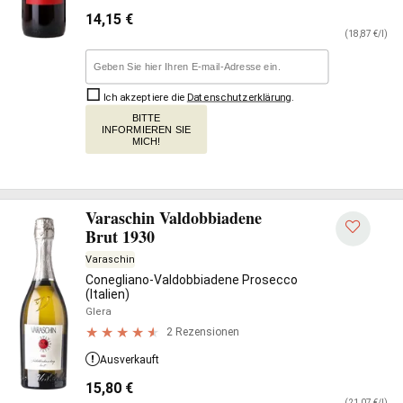
14,15
€
(18,87 €/l)
Ich akzeptiere die
Datenschutzerklärung
.
BITTE
INFORMIEREN SIE
MICH!
Varaschin Valdobbiadene
Brut 1930
Varaschin
Conegliano-Valdobbiadene Prosecco
(Italien)
Glera
2 Rezensionen
Ausverkauft
15,80
€
(21,07 €/l)