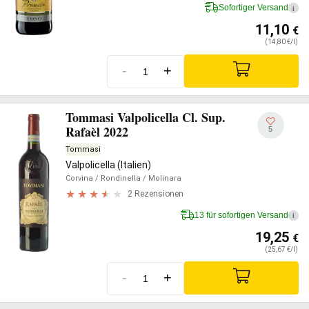
Sofortiger Versand
i
11,10
€
(14,80 €/l)
-
+
Tommasi Valpolicella Cl. Sup.
Rafaèl 2022
5
Tommasi
Valpolicella (Italien)
Corvina
/ Rondinella
/ Molinara
2 Rezensionen
13 für sofortigen Versand
i
19,25
€
(25,67 €/l)
-
+