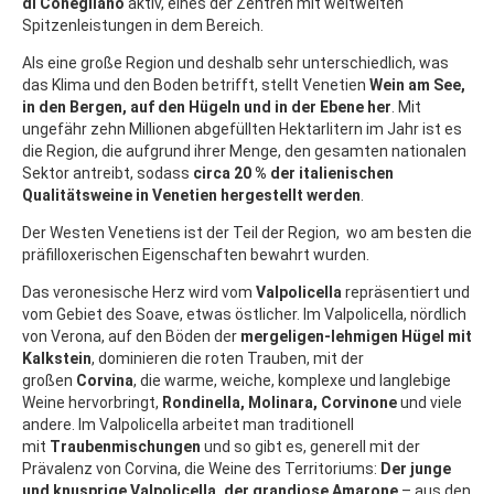
di Conegliano
aktiv, eines der Zentren mit weltweiten
Spitzenleistungen in dem Bereich.
Als eine große Region und deshalb sehr unterschiedlich, was
das Klima und den Boden betrifft, stellt Venetien
Wein am See,
in den Bergen, auf den Hügeln und in der Ebene her
. Mit
ungefähr zehn Millionen abgefüllten Hektarlitern im Jahr ist es
die Region, die aufgrund ihrer Menge, den gesamten nationalen
Sektor antreibt, sodass
circa 20 % der italienischen
Qualitätsweine in Venetien hergestellt werden
.
Der Westen Venetiens ist der Teil der Region, wo am besten die
präfilloxerischen Eigenschaften bewahrt wurden.
Das veronesische Herz wird vom
Valpolicella
repräsentiert und
vom Gebiet des Soave, etwas östlicher. Im Valpolicella, nördlich
von Verona, auf den Böden der
mergeligen-lehmigen Hügel mit
Kalkstein
, dominieren die roten Trauben, mit der
großen
Corvina
, die warme, weiche, komplexe und langlebige
Weine hervorbringt,
Rondinella, Molinara, Corvinone
und viele
andere. Im Valpolicella arbeitet man traditionell
mit
Traubenmischungen
und so gibt es, generell mit der
Prävalenz von Corvina, die Weine des Territoriums:
Der junge
und knusprige Valpolicella, der grandiose Amarone
– aus den