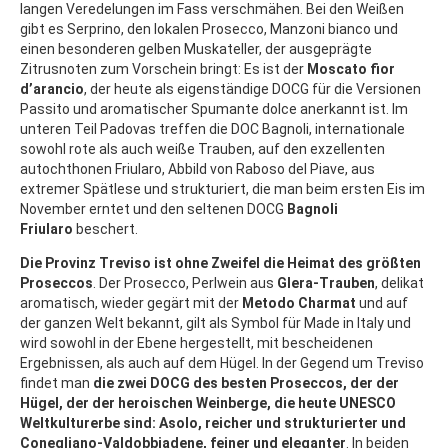
langen Veredelungen im Fass verschmähen. Bei den Weißen
gibt es Serprino, den lokalen Prosecco, Manzoni bianco und
einen besonderen gelben Muskateller, der ausgeprägte
Zitrusnoten zum Vorschein bringt: Es ist der
Moscato fior
d’arancio
, der heute als eigenständige DOCG für die Versionen
Passito und aromatischer Spumante dolce anerkannt ist. Im
unteren Teil Padovas treffen die DOC Bagnoli, internationale
sowohl rote als auch weiße Trauben, auf den exzellenten
autochthonen Friularo, Abbild von Raboso del Piave, aus
extremer Spätlese und strukturiert, die man beim ersten Eis im
November erntet und den seltenen DOCG
Bagnoli
Friularo
beschert.
Die Provinz
Treviso ist ohne Zweifel die Heimat des größten
Proseccos
. Der Prosecco, Perlwein aus
Glera-Trauben
, delikat
aromatisch, wieder gegärt mit der
Metodo Charmat
und auf
der ganzen Welt bekannt, gilt als Symbol für Made in Italy und
wird sowohl in der Ebene hergestellt, mit bescheidenen
Ergebnissen, als auch auf dem Hügel. In der Gegend um Treviso
findet man
die zwei DOCG des besten Proseccos, der der
Hügel, der der heroischen Weinberge, die heute UNESCO
Weltkulturerbe sind: Asolo, reicher und strukturierter und
Conegliano-Valdobbiadene, feiner und eleganter
. In beiden