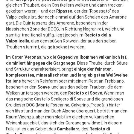
gleichen Trauben, die in Obstkellern welken und dann trocken
gekeltert weren – und der
Ripasso
, der der “Ripassato” des
Valpolicellas ist, der noch einmal auf den Schalen des Amarone
gärt. Die Quintessenz des Amarone, besonders in der
klassischen Zone der DOCG, in Richtung Negrar, rot, weich und
samtig, traditionell süffig, liegt jedoch im
Recioto della
Valpolicella
, also dem süßen Rotwein, der aus den selben
Trauben stammt, die getrocknet werden.
Im Osten Veronas, wo die Gegend vollkommen vulkanisch ist,
dominiert hingegen die Garganega
. Diese Traube, durch Säure
und Struktur charakterisiert, bringt
einige der feinsten,
komplexesten, mineralischsten und langlebigsten Weißweine
Italiens
hervor. In Reinform oder mit einem Rest an Trebbiano,
beschert er den
Soave
, und aus den selben Trauben, die dem
Welken unterzogen werden, den
Recioto di Soave
. Wenn man
das magische Castello Scaligero di Soave und die grandiosen
Cru dieser DOC (Monte Foscarino, Calvarino, Froscà…) hinter
sich lässt und man den Bach Alpone überquert, betritt man den
Raum Vicenza, aber man bleibt im gleichen vulkanischen
Weinanbaugebiet, das sich der Garganega widmet. In diesem
Falle ist es das Gebiet des
Gambellara
, des
Recioto di