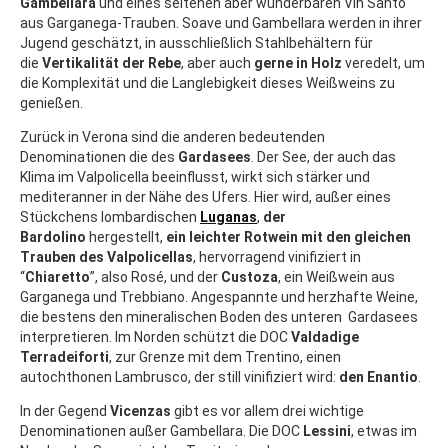
Gambellara
und eines seltenen aber wunderbaren Vin Santo
aus Garganega-Trauben. Soave und Gambellara werden in ihrer
Jugend geschätzt, in ausschließlich Stahlbehältern für
die
Vertikalität der Rebe
, aber auch
gerne in Holz
veredelt, um
die Komplexität und die Langlebigkeit dieses Weißweins zu
genießen.
Zurück in Verona sind die anderen bedeutenden
Denominationen die des
Gardasees
. Der See, der auch das
Klima im Valpolicella beeinflusst, wirkt sich stärker und
mediteranner in der Nähe des Ufers. Hier wird, außer eines
Stückchens lombardischen
Luganas
,
der
Bardolino
hergestellt,
ein leichter Rotwein mit den gleichen
Trauben des
Valpolicellas
, hervorragend vinifiziert in
“
Chiaretto
”, also Rosé, und der
Custoza
, ein Weißwein aus
Garganega und Trebbiano. Angespannte und herzhafte Weine,
die bestens den mineralischen Boden des unteren Gardasees
interpretieren. Im Norden schützt die DOC
Valdadige
Terradeiforti
, zur Grenze mit dem Trentino, einen
autochthonen Lambrusco, der still vinifiziert wird:
den Enantio
.
In der Gegend
Vicenzas
gibt es vor allem drei wichtige
Denominationen außer Gambellara. Die DOC
Lessini
, etwas im