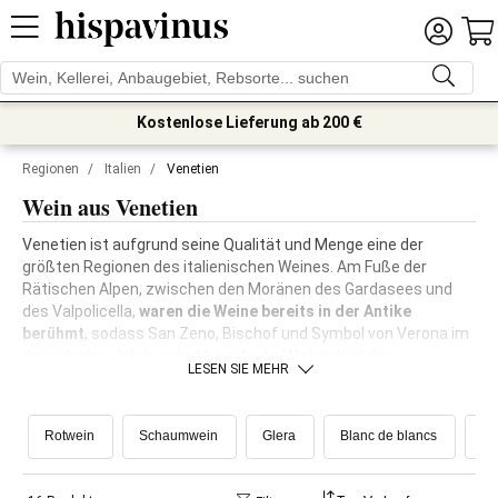
Kostenlose Lieferung ab 200 €
Regionen
/
Italien
/
Venetien
Wein aus Venetien
Venetien ist aufgrund seine Qualität und Menge eine der
größten Regionen des italienischen Weines. Am Fuße der
Rätischen Alpen, zwischen den Moränen des Gardasees und
des Valpolicella,
waren die Weine bereits in der Antike
berühmt
, sodass San Zeno, Bischof und Symbol von Verona im
dreizehnten Jahrhundert bereits die Wichtigkeit des
LESEN SIE MEHR
Weinanbaus auf diesem Territorium betonte. Auch von der
Republik Venedig geschätzt, schaffte es der venetische Wein,
nach der Reblaus wieder zu erwachen, mit der Errichtung
vieler
Rotwein
Schaumwein
Glera
Blanc de blancs
Co
neuer internationaler Rebsorten
und der
Rückgewinnung
der
wichtigsten
Autochthonen
. In der Gegend von Treviso, im
Land des Proseccos, ist bis heute noch die
Scuola Enologica