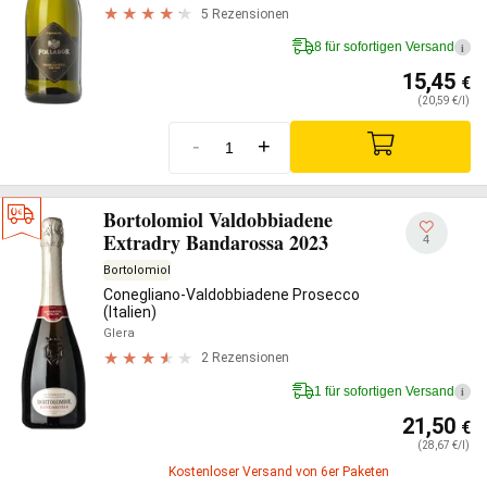
5 Rezensionen
8 für sofortigen Versand
i
15,45
€
(20,59 €/l)
-
+
Bortolomiol Valdobbiadene
Extradry Bandarossa 2023
4
Bortolomiol
Conegliano-Valdobbiadene Prosecco
(Italien)
Glera
2 Rezensionen
1 für sofortigen Versand
i
21,50
€
(28,67 €/l)
Kostenloser Versand von 6er Paketen