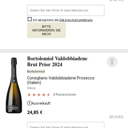
Ich akzeptiere die
Datenschutzerklärung
.
BITTE
INFORMIEREN SIE
MICH!
Bortolomiol Valdobbiadene
Brut Prior 2024
8
Bortolomiol
Conegliano-Valdobbiadene Prosecco
(Italien)
Glera
4 Rezensionen
Ausverkauft
24,85
€
(33,13 €/l)