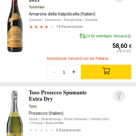
Tommasi
Amarone della Valpolicella (Italien)
Corvina
/ Corvinone
/ Rondinella
/ Oseleta
14 Rezensionen
23 für sofortigen Versand
i
58,60
€
(78,13 €/l)
Kostenloser Versand von 6er Paketen
-
+
Toso Prosecco Spumante
Extra Dry
3
Toso
Prosecco (Italien)
Glera
/ Chardonnay
/ Pinot meunier
/ Verdicchio
/ Perera
/ Bianchetta
0 Rezensionen