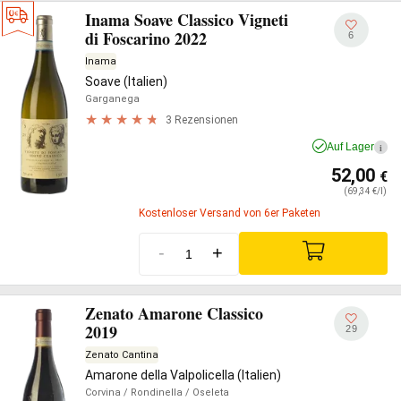
Inama Soave Classico Vigneti
di Foscarino 2022
6
Inama
Soave (Italien)
Garganega
3 Rezensionen
Auf Lager
i
52,00
€
(69,34 €/l)
Kostenloser Versand von 6er Paketen
-
+
Zenato Amarone Classico
2019
29
Zenato Cantina
Amarone della Valpolicella (Italien)
Corvina
/ Rondinella
/ Oseleta