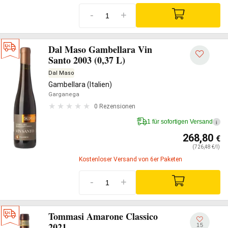
-
+
Dal Maso Gambellara Vin
Santo 2003 (0,37 L)
Dal Maso
Gambellara (Italien)
Garganega
0 Rezensionen
1 für sofortigen Versand
i
268,80
€
(726,48 €/l)
Kostenloser Versand von 6er Paketen
-
+
Tommasi Amarone Classico
2021
15