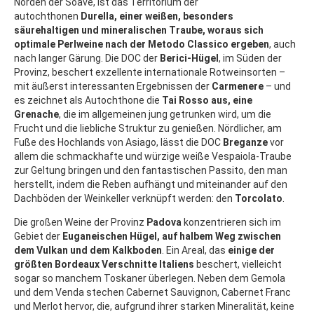
Norden der Soave, ist das Territorium der
autochthonen
Durella, einer weißen, besonders
säurehaltigen und mineralischen Traube, woraus sich
optimale Perlweine nach der Metodo Classico ergeben
, auch
nach langer Gärung. Die DOC der
Berici-Hügel
, im Süden der
Provinz, beschert exzellente internationale Rotweinsorten –
mit äußerst interessanten Ergebnissen der
Carmenere
– und
es zeichnet als Autochthone die
Tai Rosso aus, eine
Grenache
, die im allgemeinen jung getrunken wird, um die
Frucht und die liebliche Struktur zu genießen. Nördlicher, am
Fuße des Hochlands von Asiago, lässt die DOC
Breganze
vor
allem die schmackhafte und würzige weiße Vespaiola-Traube
zur Geltung bringen und den fantastischen Passito, den man
herstellt, indem die Reben aufhängt und miteinander auf den
Dachböden der Weinkeller verknüpft werden: den
Torcolato
.
Die großen Weine der Provinz
Padova
konzentrieren sich im
Gebiet der
Euganeischen Hügel, auf halbem Weg zwischen
dem Vulkan und dem Kalkboden
. Ein Areal, das
einige der
größten Bordeaux Verschnitte Italiens
beschert, vielleicht
sogar so manchem Toskaner überlegen. Neben dem Gemola
und dem Venda stechen Cabernet Sauvignon, Cabernet Franc
und Merlot hervor, die, aufgrund ihrer starken Mineralität, keine