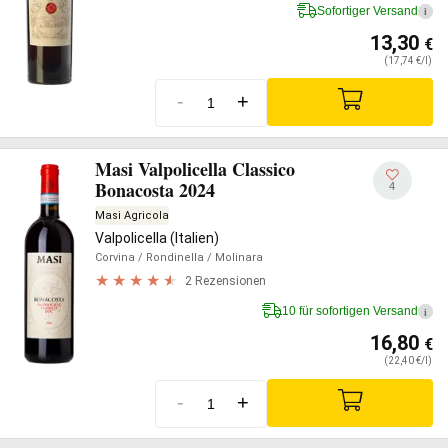
Sofortiger Versand
i
13,30
€
(17,74 €/l)
-
+
Masi Valpolicella Classico
Bonacosta 2024
4
Masi Agricola
Valpolicella (Italien)
Corvina
/ Rondinella
/ Molinara
2 Rezensionen
10 für sofortigen Versand
i
16,80
€
(22,40 €/l)
-
+