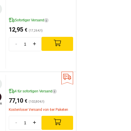
Sofortiger Versand
i
12,95
€
(17,26 €/l)
-
+
4 für sofortigen Versand
i
77,10
€
(102,80 €/l)
R
Kostenloser Versand von 6er Paketen
-
+