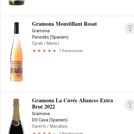
Gramona Moustillant Rosat
5
Gramona
Penedès (Spanien)
Syrah
/ Merlot
7 Rezensionen
Gramona La Cuvée Aliances Extra
Brut 2022
4
Gramona
DO Cava (Spanien)
Xarel·lo
/ Macabeo
2 Rezensionen