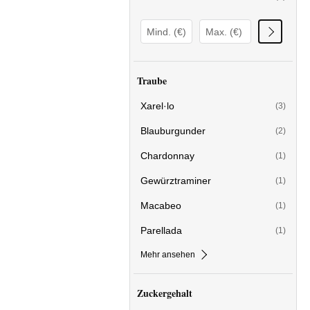
Traube
Xarel·lo
(3)
Blauburgunder
(2)
Chardonnay
(1)
Gewürztraminer
(1)
Macabeo
(1)
Parellada
(1)
Mehr ansehen
Zuckergehalt