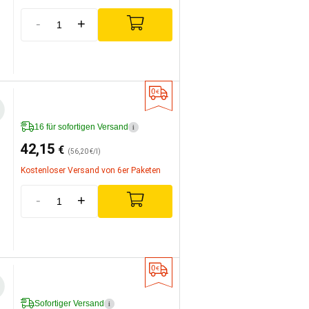
-
+
16 für sofortigen Versand
i
42,15
€
(56,20 €/l)
Kostenloser Versand von 6er Paketen
-
+
Sofortiger Versand
i