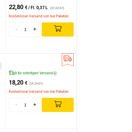
22,80
€
/ Fl. 0,37 L
(61,62 €/l)
Kostenloser Versand von 6er Paketen
-
+
9 für sofortigen Versand
i
18,20
€
(24,26 €/l)
Kostenloser Versand von 6er Paketen
-
+