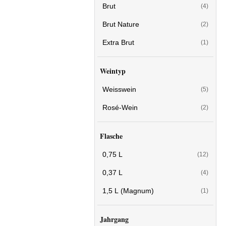
Brut
(4)
Brut Nature
(2)
Extra Brut
(1)
Weintyp
Weisswein
(5)
Rosé-Wein
(2)
Flasche
0,75 L
(12)
0,37 L
(4)
1,5 L (Magnum)
(1)
Jahrgang