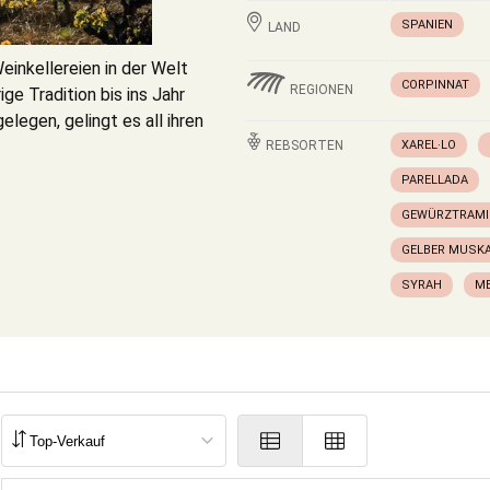
SPANIEN
LAND
einkellereien in der Welt
CORPINNAT
REGIONEN
ige Tradition bis ins Jahr
elegen, gelingt es all ihren
REBSORTEN
XAREL·LO
PARELLADA
GEWÜRZTRAMI
GELBER MUSKA
SYRAH
M