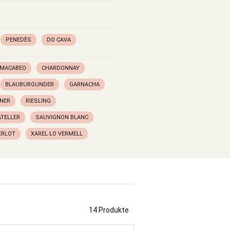
PENEDÈS
DO CAVA
MACABEO
CHARDONNAY
BLAUBURGUNDER
GARNACHA
NER
RIESLING
TELLER
SAUVIGNON BLANC
ERLOT
XAREL·LO VERMELL
14 Produkte