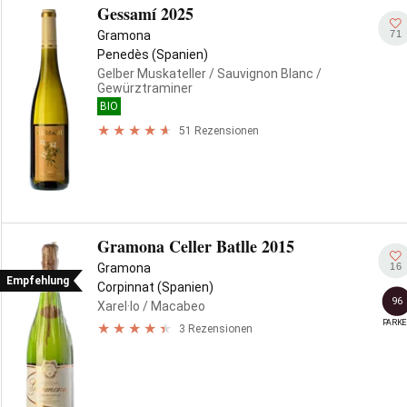
Gessamí 2025
71
Gramona
Penedès (Spanien)
Gelber Muskateller
/ Sauvignon Blanc
/
Gewürztraminer
BIO
51 Rezensionen
Gramona Celler Batlle 2015
16
Gramona
Empfehlung
Corpinnat (Spanien)
96
Xarel·lo
/ Macabeo
PARKE
3 Rezensionen