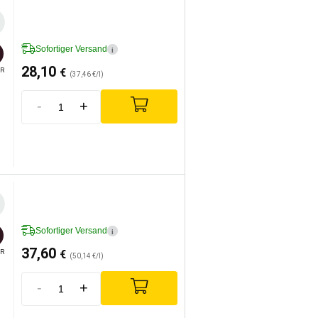
Sofortiger Versand
i
28,10
€
R
(37,46 €/l)
-
+
Sofortiger Versand
i
37,60
€
R
(50,14 €/l)
-
+