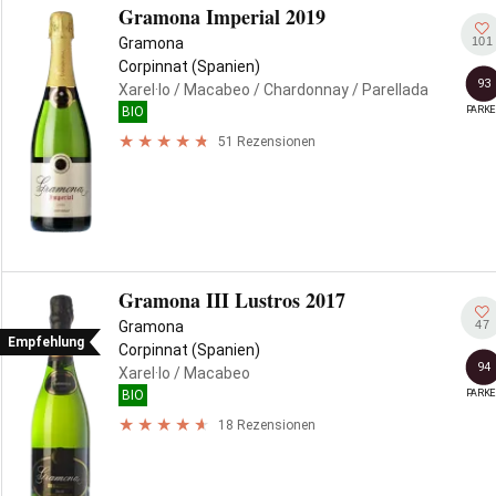
Gramona Imperial 2019
101
Gramona
Corpinnat (Spanien)
93
Xarel·lo
/ Macabeo
/ Chardonnay
/ Parellada
PARKE
BIO
51 Rezensionen
Gramona III Lustros 2017
47
Gramona
Empfehlung
Corpinnat (Spanien)
94
Xarel·lo
/ Macabeo
PARKE
BIO
18 Rezensionen