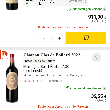
756,00
€
(1.007,99 €/l)
L
1 für sofortigen Versand
i
911,00
€
(1.214,67 €/l)
Kostenloser Versand von 6er Paketen
-
+
Château Clos de Boüard 2022
2
Château Clos de Boüard
Montagne-Saint-Émilion AOC
(Frankreich)
Merlot
/ Cabernet Franc
/ Cabernet Sauvignon
1 Rezension
4 für sofortigen Versand
i
32,55
€
(43,40 €/l)
Kostenloser Versand von 6er Paketen