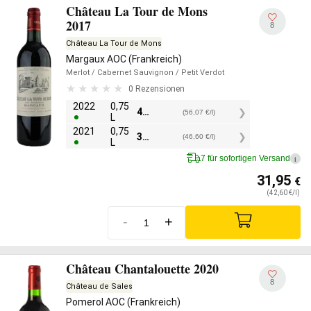
Château La Tour de Mons
2017
8
Château La Tour de Mons
Margaux AOC (Frankreich)
Merlot
/ Cabernet Sauvignon
/ Petit Verdot
0 Rezensionen
2022
0,75
42,05
€
(56,07 €/l)
L
2021
0,75
34,95
€
(46,60 €/l)
L
7 für sofortigen Versand
i
31,95
€
(42,60 €/l)
-
+
Château Chantalouette 2020
8
Château de Sales
Pomerol AOC (Frankreich)