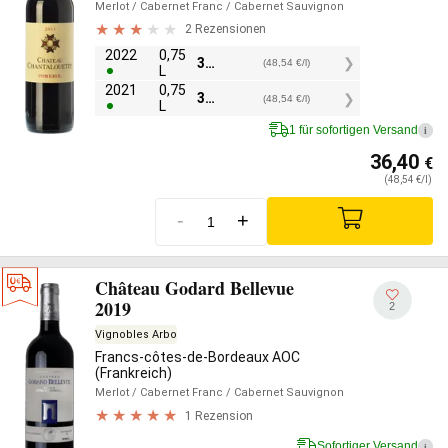
Merlot
/ Cabernet Franc
/ Cabernet Sauvignon
2 Rezensionen
2022
0,75
36,40
€
(48,54 €/l)
L
2021
0,75
36,40
€
(48,54 €/l)
L
1 für sofortigen Versand
i
36,40
€
(48,54 €/l)
-
+
Château Godard Bellevue
2019
2
Vignobles Arbo
Francs-côtes-de-Bordeaux AOC
(Frankreich)
Merlot
/ Cabernet Franc
/ Cabernet Sauvignon
1 Rezension
Sofortiger Versand
i