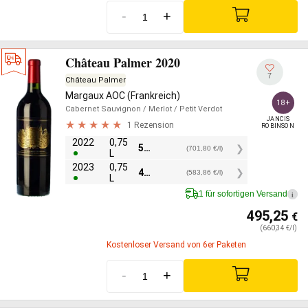
-
+
Château Palmer 2020
7
Château Palmer
Margaux AOC (Frankreich)
18+
Cabernet Sauvignon
/ Merlot
/ Petit Verdot
JANCIS

1 Rezension
ROBINSON
2022
0,75
526,35
€
(701,80 €/l)
L
2023
0,75
437,90
€
(583,86 €/l)
L
1 für sofortigen Versand
i
495,25
€
(660,34 €/l)
Kostenloser Versand von 6er Paketen
-
+