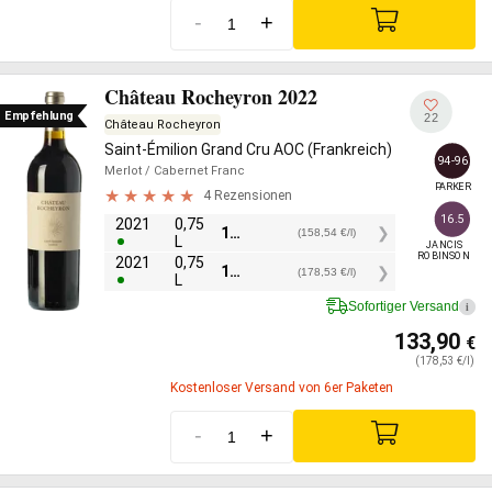
-
+
Château Rocheyron 2022
Empfehlung
22
Château Rocheyron
Saint-Émilion Grand Cru AOC (Frankreich)
94-96
Merlot
/ Cabernet Franc
PARKER
4 Rezensionen
16.5
2021
0,75
118,90
€
(158,54 €/l)
L
JANCIS

ROBINSON
2021
0,75
133,90
€
(178,53 €/l)
L
Sofortiger Versand
i
133,90
€
(178,53 €/l)
Kostenloser Versand von 6er Paketen
-
+