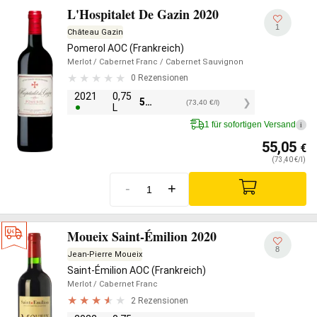
L'Hospitalet De Gazin 2020
1
Château Gazin
Pomerol AOC (Frankreich)
Merlot
/ Cabernet Franc
/ Cabernet Sauvignon
0 Rezensionen
2021
0,75
55,05
€
(73,40 €/l)
L
1 für sofortigen Versand
i
55,05
€
(73,40 €/l)
-
+
Moueix Saint-Émilion 2020
8
Jean-Pierre Moueix
Saint-Émilion AOC (Frankreich)
Merlot
/ Cabernet Franc
2 Rezensionen