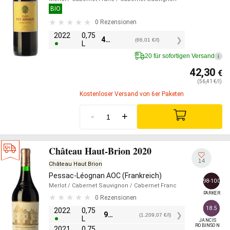
BIO
0 Rezensionen
2022
0,75
49,50
€
(66,01 €/l)
L
20 für sofortigen Versand
i
42,30
€
(56,41 €/l)
Kostenloser Versand von 6er Paketen
-
+
Château Haut-Brion 2020
14
Château Haut Brion
Pessac-Léognan AOC (Frankreich)
98-100
Merlot
/ Cabernet Sauvignon
/ Cabernet Franc
PARKER
0 Rezensionen
18.5
2022
0,75
906,80
€
(1.209,07 €/l)
L
JANCIS

ROBINSON
2021
0,75