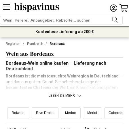
Kostenlose Lieferung ab 200 €
Regionen
/
Frankreich
/
Bordeaux
Wein aus Bordeaux
Bordeaux-Wein online kaufen – Lieferung nach
Deutschland
Bordeaux
ist die
meistgesuchte Weinregion in Deutschland
—
und das aus gutem Grund. Sie beherbergt einige der
bekanntesten Châteaux der Welt
, ein Klassifikationssystem
aus dem Jahr 1855 und eine Stilvielfalt, die jeden Anlass und
LESEN SIE MEHR
jedes Budget abdeckt — von zugänglichen Alltagsweinen unter
15 € bis hin zu sammelwürdigen Grands Crus.
Rotwein
Rive Droite
Médoc
Merlot
Cabernet Sa