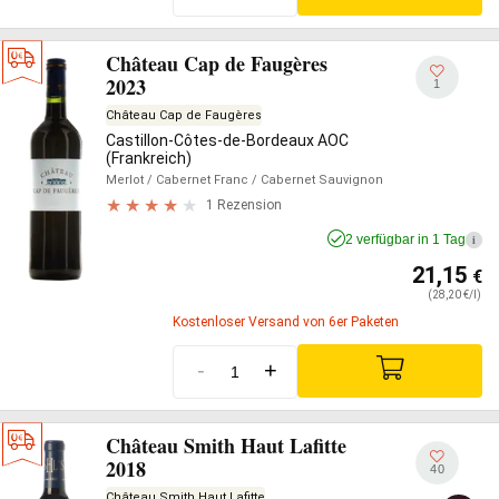
Château Cap de Faugères
2023
1
Château Cap de Faugères
Castillon-Côtes-de-Bordeaux AOC
(Frankreich)
Merlot
/ Cabernet Franc
/ Cabernet Sauvignon
1 Rezension
2 verfügbar in 1 Tag
i
21,15
€
(28,20 €/l)
Kostenloser Versand von 6er Paketen
-
+
Château Smith Haut Lafitte
2018
40
Château Smith Haut Lafitte