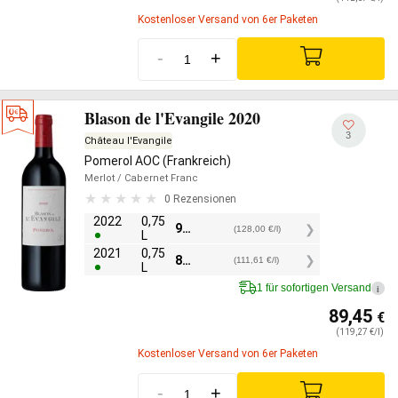
Kostenloser Versand von 6er Paketen
-
+
Blason de l'Evangile 2020
3
Château l'Evangile
Pomerol AOC (Frankreich)
Merlot
/ Cabernet Franc
0 Rezensionen
2022
0,75
96,00
€
(128,00 €/l)
L
2021
0,75
83,70
€
(111,61 €/l)
L
1 für sofortigen Versand
i
89,45
€
(119,27 €/l)
Kostenloser Versand von 6er Paketen
-
+