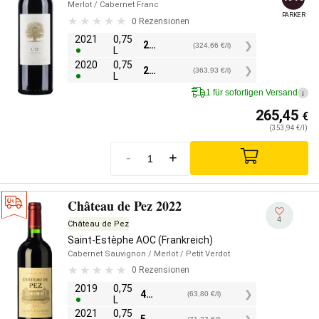
Merlot
/ Cabernet Franc
PARKER
0 Rezensionen
2021
0,75
243,50
€
(324,66 €/l)
L
2020
0,75
272,95
€
(363,93 €/l)
L
1 für sofortigen Versand
i
265,45
€
(353,94 €/l)
-
+
Château de Pez 2022
4
Château de Pez
Saint-Estèphe AOC (Frankreich)
Cabernet Sauvignon
/ Merlot
/ Petit Verdot
0 Rezensionen
2019
0,75
47,85
€
(63,80 €/l)
L
2021
0,75