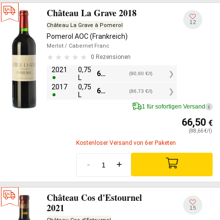
Château La Grave 2018
12
Château La Grave à Pomerol
Pomerol AOC (Frankreich)
Merlot
/ Cabernet Franc
0 Rezensionen
2021
0,75
67,95
€
(90,60 €/l)
L
2017
0,75
65,05
€
(86,73 €/l)
L
1 für sofortigen Versand
i
66,50
€
(88,66 €/l)
Kostenloser Versand von 6er Paketen
-
+
Château Cos d'Estournel
2021
15