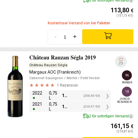
6 für sofortigen Versand
i
113,80
€
(151,73 €/l)
Kostenloser Versand von 6er Paketen
-
+
Château Rauzan Ségla 2019
23
Château Rauzan Ségla
Margaux AOC (Frankreich)
96
Cabernet Sauvignon
/ Merlot
/ Petit Verdot
PARKER
1 Rezension
18
2022
0,75
194,10
€
(258,80 €/l)
L
JANCIS

ROBINSON
2021
0,75
164,30
€
(219,07 €/l)
L
2 für sofortigen Versand
i
161,15
€
(214,87 €/l)