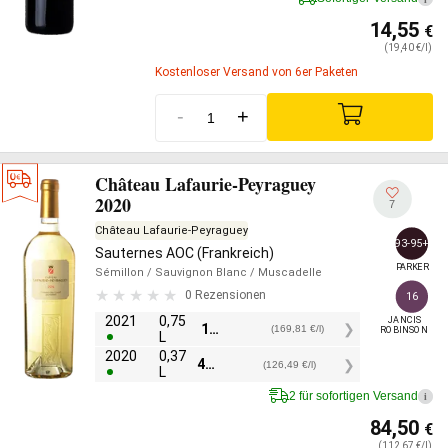
14,55
€
(19,40 €/l)
Kostenloser Versand von 6er Paketen
-
+
Château Lafaurie-Peyraguey
2020
7
Château Lafaurie-Peyraguey
93-95+
Sauternes AOC (Frankreich)
PARKER
Sémillon
/ Sauvignon Blanc
/ Muscadelle
0 Rezensionen
16
2021
0,75
JANCIS

127,35
€
(169,81 €/l)
ROBINSON
L
2020
0,37
46,80
€
(126,49 €/l)
L
2 für sofortigen Versand
i
84,50
€
(112,67 €/l)