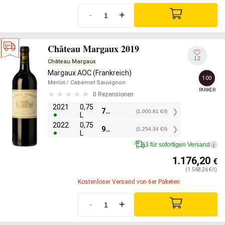
-
+
Château Margaux 2019
12
Château Margaux
Margaux AOC (Frankreich)
100
Merlot
/ Cabernet Sauvignon
PARKER
0 Rezensionen
2021
0,75
750,60
€
(1.000,81 €/l)
L
2022
0,75
940,75
€
(1.254,34 €/l)
L
3 für sofortigen Versand
i
1.176,20
€
(1.568,26 €/l)
Kostenloser Versand von 6er Paketen
-
+