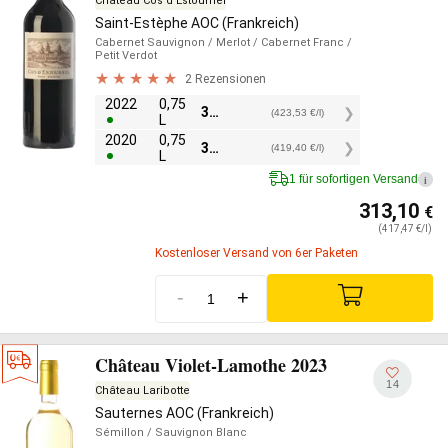
Château Cos d'Estournel
Saint-Estèphe AOC (Frankreich)
Cabernet Sauvignon
/ Merlot
/ Cabernet Franc
/
Petit Verdot
2 Rezensionen
2022
0,75
317,65
€
(423,53 €/l)
L
2020
0,75
314,55
€
(419,40 €/l)
L
1 für sofortigen Versand
i
313,10
€
(417,47 €/l)
Kostenloser Versand von 6er Paketen
-
+
Château Violet-Lamothe 2023
14
Château Laribotte
Sauternes AOC (Frankreich)
Sémillon
/ Sauvignon Blanc