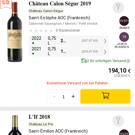
Château Calon Ségur 2019
7
Château Calon-Ségur
Saint-Estèphe AOC (Frankreich)
95-97+
Cabernet Sauvignon
/ Merlot
/ Petit Verdot
PARKER
0 Rezensionen
18
2022
0,75
222,80
€
(297,07 €/l)
L
JANCIS

ROBINSON
2021
0,75
189,81
€
(253,07 €/l)
L
2 für sofortigen Versand
i
194,10
€
(258,80 €/l)
Kostenloser Versand von 6er Paketen
-
+
L'If 2018
1
Château Le Pin
Saint-Émilion AOC (Frankreich)
93-95