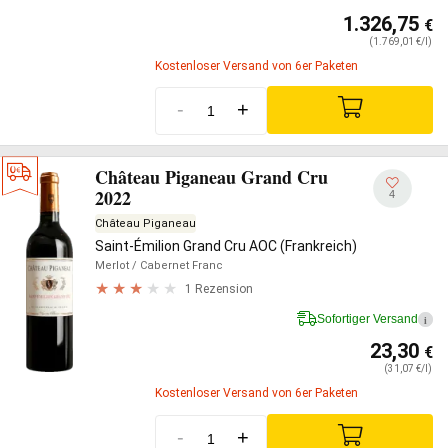
1.326,75
€
(1.769,01 €/l)
Kostenloser Versand von 6er Paketen
-
+
Château Piganeau Grand Cru
2022
4
Château Piganeau
Saint-Émilion Grand Cru AOC (Frankreich)
Merlot
/ Cabernet Franc
1 Rezension
Sofortiger Versand
i
23,30
€
(31,07 €/l)
Kostenloser Versand von 6er Paketen
-
+