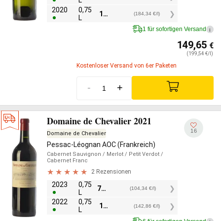
L
2020
0,75
138,25
€
(184,34 €/l)
L
1 für sofortigen Versand
i
149,65
€
(199,54 €/l)
Kostenloser Versand von 6er Paketen
-
+
Domaine de Chevalier 2021
16
Domaine de Chevalier
Pessac-Léognan AOC (Frankreich)
Cabernet Sauvignon
/ Merlot
/ Petit Verdot
/
Cabernet Franc
2 Rezensionen
2023
0,75
78,25
€
(104,34 €/l)
L
2022
0,75
107,15
€
(142,86 €/l)
L