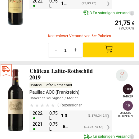
2022
0,75
17,95
€
(23,93 €/l)
L
3 für sofortigen Versand
i
21,75
€
(29,00 €/l)
Kostenloser Versand von 6er Paketen
-
+
Château Lafite-Rothschild
2019
11
Château Lafite-Rothschild
100
Pauillac AOC (Frankreich)
PARKER
Cabernet Sauvignon
/ Merlot
0 Rezensionen
19
2022
0,75
JANCIS

1.034,50
€
(1.379,34 €/l)
ROBINSON
L
2021
0,75
844,31
€
(1.125,74 €/l)
L
5 für sofortigen Versand
i