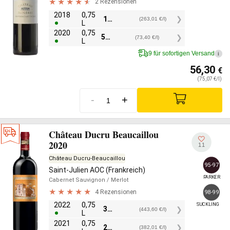
2 Rezensionen
2018
0,75
197,25
€
(263,01 €/l)
L
2020
0,75
55,05
€
(73,40 €/l)
L
9 für sofortigen Versand
i
56,30
€
(75,07 €/l)
-
+
Château Ducru Beaucaillou
2020
11
Château Ducru-Beaucaillou
95-97
Saint-Julien AOC (Frankreich)
PARKER
Cabernet Sauvignon
/ Merlot
4 Rezensionen
98-99
2022
0,75
SUCKLING
332,70
€
(443,60 €/l)
L
2021
0,75
286,50
€
(382,01 €/l)