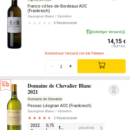
Francs-côtes-de-Bordeaux AOC
(Frankreich)
Sauvignon Blanc
/ Sémillon
0 Rezensionen
Sofortiger Versand
i
14,15
€
(18,87 €/l)
Kostenloser Versand von 6er Paketen
-
+
Domaine de Chevalier Blanc
2021
11
Domaine de Chevalier
Pessac-Léognan AOC (Frankreich)
Sauvignon Blanc
/ Sémillon
2 Rezensionen
2022
0,75
153,00
€
(204,00 €/l)