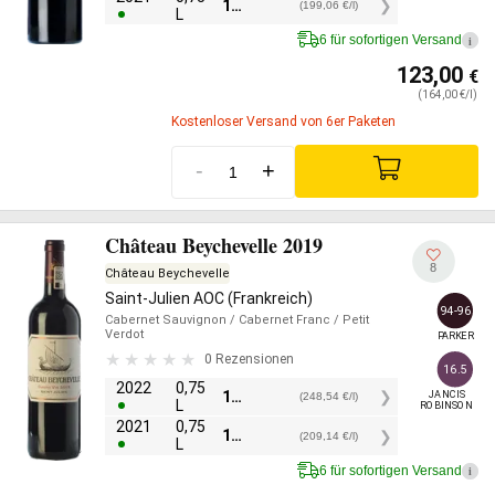
149,30
€
(199,06 €/l)
L
6 für sofortigen Versand
i
123,00
€
(164,00 €/l)
Kostenloser Versand von 6er Paketen
-
+
Château Beychevelle 2019
8
Château Beychevelle
Saint-Julien AOC (Frankreich)
94-96
Cabernet Sauvignon
/ Cabernet Franc
/ Petit
Verdot
PARKER
0 Rezensionen
16.5
2022
0,75
186,40
€
JANCIS

(248,54 €/l)
L
ROBINSON
2021
0,75
156,85
€
(209,14 €/l)
L
6 für sofortigen Versand
i