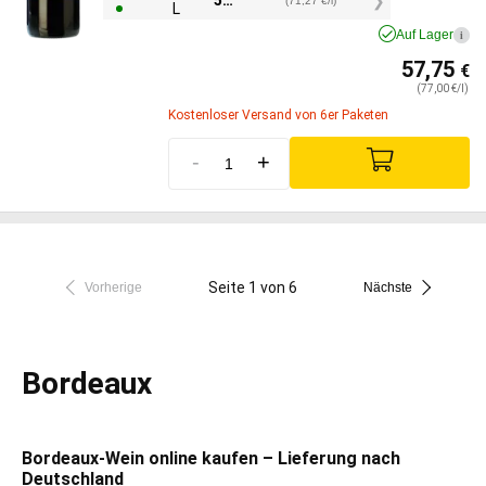
53,45
€
(71,27 €/l)
L
Auf Lager
i
57,75
€
(77,00 €/l)
Kostenloser Versand von 6er Paketen
-
+
Seite 1 von 6
Vorherige
Nächste
Bordeaux
Bordeaux-Wein online kaufen – Lieferung nach
Deutschland