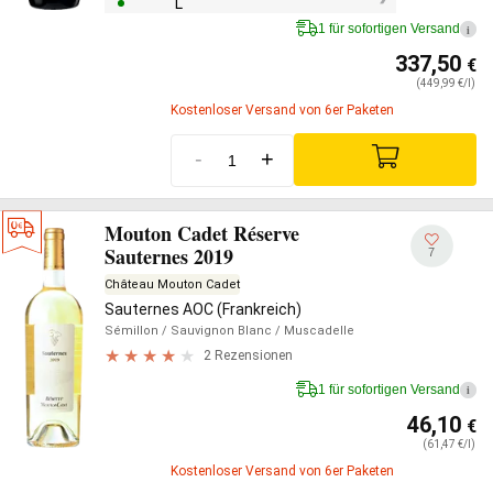
L
1 für sofortigen Versand
i
337,50
€
(449,99 €/l)
Kostenloser Versand von 6er Paketen
-
+
Mouton Cadet Réserve
Sauternes 2019
7
Château Mouton Cadet
Sauternes AOC (Frankreich)
Sémillon
/ Sauvignon Blanc
/ Muscadelle
2 Rezensionen
1 für sofortigen Versand
i
46,10
€
(61,47 €/l)
Kostenloser Versand von 6er Paketen