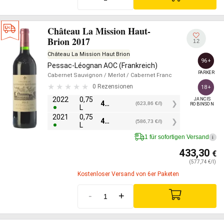
Château La Mission Haut-
Brion 2017
12
Château La Mission Haut Brion
96+
Pessac-Léognan AOC (Frankreich)
PARKER
Cabernet Sauvignon
/ Merlot
/ Cabernet Franc
0 Rezensionen
18+
2022
0,75
JANCIS

467,90
€
(623,86 €/l)
ROBINSON
L
2021
0,75
440,05
€
(586,73 €/l)
L
1 für sofortigen Versand
i
433,30
€
(577,74 €/l)
Kostenloser Versand von 6er Paketen
-
+