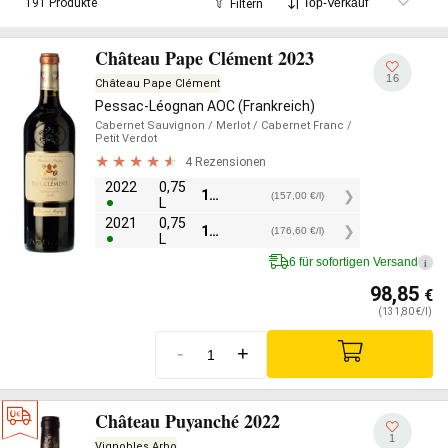
191 Produkte
Filtern
Château Pape Clément 2023
16
Château Pape Clément
Pessac-Léognan AOC (Frankreich)
Cabernet Sauvignon
/ Merlot
/ Cabernet Franc
/
Petit Verdot
4 Rezensionen
2022
0,75
117,75
€
(157,00 €/l)
L
2021
0,75
132,45
€
(176,60 €/l)
L
6 für sofortigen Versand
i
98,85
€
(131,80 €/l)
-
+
Château Puyanché 2022
1
Vignobles Arbo