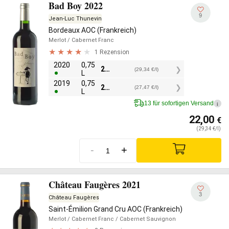
Bad Boy 2022
9
Jean-Luc Thunevin
Bordeaux AOC (Frankreich)
Merlot
/ Cabernet Franc
1 Rezension
2020
0,75
22,00
€
(29,34 €/l)
L
2019
0,75
20,60
€
(27,47 €/l)
L
13 für sofortigen Versand
i
22,00
€
(29,34 €/l)
-
+
Château Faugères 2021
3
Château Faugères
Saint-Émilion Grand Cru AOC (Frankreich)
Merlot
/ Cabernet Franc
/ Cabernet Sauvignon