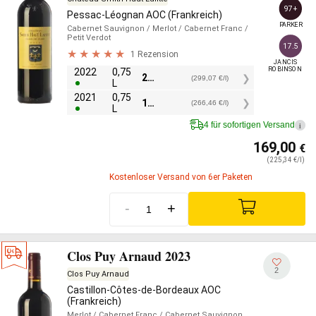
97+
Pessac-Léognan AOC (Frankreich)
PARKER
Cabernet Sauvignon
/ Merlot
/ Cabernet Franc
/
Petit Verdot
17.5
1 Rezension
JANCIS

ROBINSON
2022
0,75
224,30
€
(299,07 €/l)
L
2021
0,75
199,85
€
(266,46 €/l)
L
4 für sofortigen Versand
i
169,00
€
(225,34 €/l)
Kostenloser Versand von 6er Paketen
-
+
Clos Puy Arnaud 2023
2
Clos Puy Arnaud
Castillon-Côtes-de-Bordeaux AOC
(Frankreich)
Merlot
/ Cabernet Franc
/ Cabernet Sauvignon