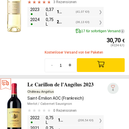
3 Rezensionen
2023
0,37
15,20
€
(41,07 €/l)
L
2024
0,75
27,10
€
(36,13 €/l)
L
17 für sofortigen Versand
i
30,70
€
(40,94 €/l)
Kostenloser Versand von 6er Paketen
-
+
Le Carillon de l'Angélus 2023
4
Château Angélus
Saint-Émilion AOC (Frankreich)
Merlot
/ Cabernet Sauvignon
0 Rezensionen
2022
0,75
154,90
€
(206,54 €/l)
L
2021
0,75