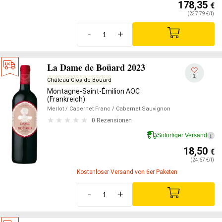
178,35
€
(237,79 €/l)
-
+
La Dame de Boüard 2023
1
Château Clos de Boüard
Montagne-Saint-Émilion AOC
(Frankreich)
Merlot
/ Cabernet Franc
/ Cabernet Sauvignon
0 Rezensionen
Sofortiger Versand
i
18,50
€
(24,67 €/l)
Kostenloser Versand von 6er Paketen
-
+