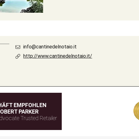
info@cantinedelnotaio.it
http://www.cantinedelnotaio.it/
HÄFT EMPFOHLEN
OBERT PARKER
dvocate Trusted Retailer