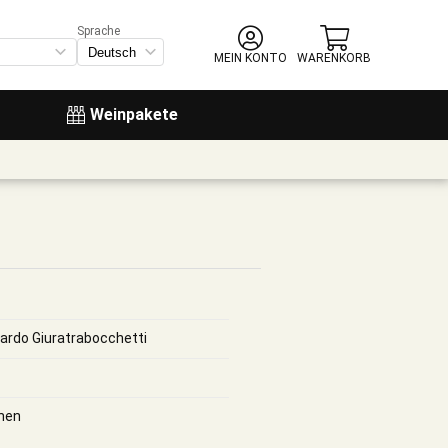
Sprache
MEIN KONTO
WARENKORB
Weinpakete
rardo Giuratrabocchetti
hen