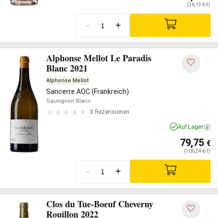
(36,13 €/l)
-
+
Alphonse Mellot Le Paradis
Blanc 2021
Alphonse Mellot
Sancerre AOC (Frankreich)
Sauvignon Blanc
0 Rezensionen
Auf Lager
i
79,75
€
(106,34 €/l)
-
+
Clos du Tue-Boeuf Cheverny
Rouillon 2022