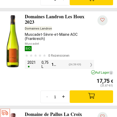
Domaines Landron Les Houx
2023
Domaines Landron
Muscadet-Sèvre-et-Maine AOC
(Frankreich)
Muscadet
BIO
0 Rezensionen
2021
0,75
18,45
€
(24,59 €/l)
L
Auf Lager
i
17,75
€
(23,67 €/l)
-
+
Domaine de Pallus La Croix