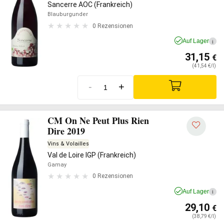
Sancerre AOC (Frankreich)
Blauburgunder
0 Rezensionen
Auf Lager
i
31,15
€
(41,54 €/l)
-
+
CM On Ne Peut Plus Rien
Dire 2019
Vins & Volailles
Val de Loire IGP (Frankreich)
Gamay
0 Rezensionen
Auf Lager
i
29,10
€
(38,79 €/l)