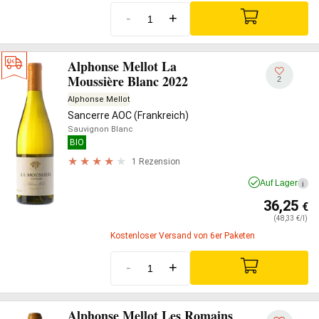
-
+
Alphonse Mellot La
Moussière Blanc 2022
2
Alphonse Mellot
Sancerre AOC (Frankreich)
Sauvignon Blanc
BIO
1 Rezension
Auf Lager
i
36,25
€
(48,33 €/l)
Kostenloser Versand von 6er Paketen
-
+
Alphonse Mellot Les Romains