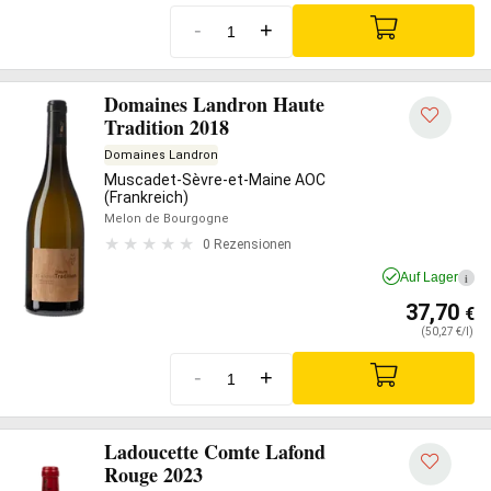
-
+
Domaines Landron Haute
Tradition 2018
Domaines Landron
Muscadet-Sèvre-et-Maine AOC
(Frankreich)
Melon de Bourgogne
0 Rezensionen
Auf Lager
i
37,70
€
(50,27 €/l)
-
+
Ladoucette Comte Lafond
Rouge 2023