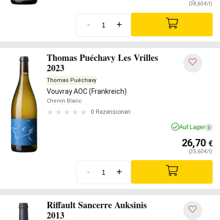
(38,60 €/l)
-
+
Thomas Puéchavy Les Vrilles
2023
Thomas Puéchavy
Vouvray AOC (Frankreich)
Chenin Blanc
0 Rezensionen
Auf Lager
i
26,70
€
(35,60 €/l)
-
+
Riffault Sancerre Auksinis
2013