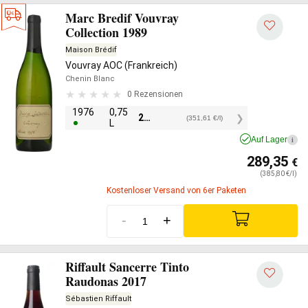
Marc Bredif Vouvray
Collection 1989
Maison Brédif
Vouvray AOC (Frankreich)
Chenin Blanc
0 Rezensionen
1976
0,75
263,70
€
(351,61 €/l)
L
Auf Lager
i
289,35
€
(385,80 €/l)
Kostenloser Versand von 6er Paketen
-
+
Riffault Sancerre Tinto
Raudonas 2017
Sébastien Riffault