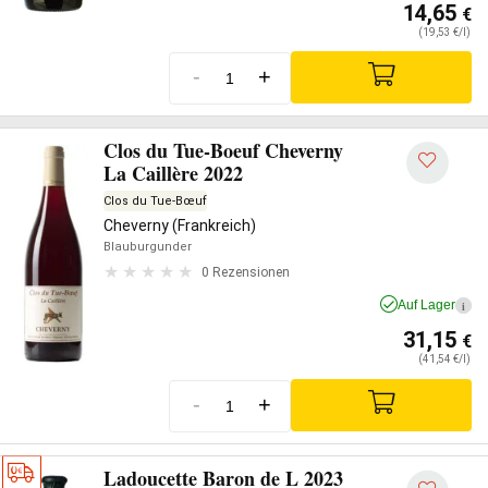
14,65
€
(19,53 €/l)
-
+
Clos du Tue-Boeuf Cheverny
La Caillère 2022
Clos du Tue-Bœuf
Cheverny (Frankreich)
Blauburgunder
0 Rezensionen
Auf Lager
i
31,15
€
(41,54 €/l)
-
+
Ladoucette Baron de L 2023