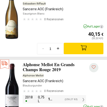
Sébastien Riffault
Sancerre AOC (Frankreich)
Sauvignon Blanc
0 Rezensionen
Auf Lager
i
40,15
€
(53,53 €/l)
-
+
Alphonse Mellot En Grands
Champs Rouge 2019
Alphonse Mellot
Sancerre AOC (Frankreich)
Blauburgunder
0 Rezensionen
2018
0,75
119,45
€
(159,27 €/l)
L
Auf Lager
i