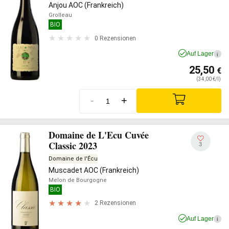
Anjou AOC (Frankreich)
Grolleau
BIO
0 Rezensionen
Auf Lager
i
25,50
€
(34,00 €/l)
-
+
Domaine de L'Ecu Cuvée
Classic 2023
3
Domaine de l'Écu
Muscadet AOC (Frankreich)
Melon de Bourgogne
BIO
2 Rezensionen
Auf Lager
i