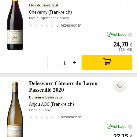
Clos du Tue-Bœuf
Cheverny (Frankreich)
Blauburgunder
/ Gamay
0 Rezensionen
Auf Lager
i
24,70
€
(32,94 €/l)
-
+
Delesvaux Côteaux du Layon
Passerillé 2020
Domaine Delesvaux
Anjou AOC (Frankreich)
Chenin Blanc
0 Rezensionen
Auf Lager
i
22,15
€