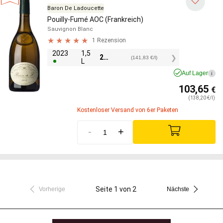
Baron De Ladoucette
Pouilly-Fumé AOC (Frankreich)
Sauvignon Blanc
1 Rezension
2023
1,5
212,75
€
(141,83 €/l)
L
Auf Lager
i
103,65
€
(138,20 €/l)
Kostenloser Versand von 6er Paketen
-
+
Seite 1 von 2
Vorherige
Nächste