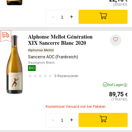
(29,53 €/l)
-
+
Alphonse Mellot Génération
XIX Sancerre Blanc 2020
Alphonse Mellot
Sancerre AOC (Frankreich)
Sauvignon Blanc
BIO
0 Rezensionen
Auf Lager
i
89,75
€
(119,67 €/l)
Kostenloser Versand von 6er Paketen
-
+