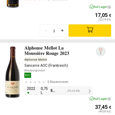
Auf Lager
i
17,05
€
(22,74 €/l)
-
+
Alphonse Mellot La
Moussière Rouge 2023
2
Alphonse Mellot
Sancerre AOC (Frankreich)
Blauburgunder
BIO
0 Rezensionen
2022
0,75
56,35
€
(75,13 €/l)
L
Auf Lager
i
37,45
€
(49,93 €/l)