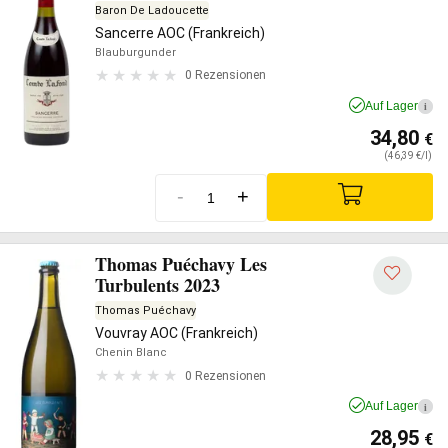
Baron De Ladoucette
Sancerre AOC (Frankreich)
Blauburgunder
0 Rezensionen
Auf Lager
i
34,80
€
(46,39 €/l)
-
+
Thomas Puéchavy Les
Turbulents 2023
Thomas Puéchavy
Vouvray AOC (Frankreich)
Chenin Blanc
0 Rezensionen
Auf Lager
i
28,95
€