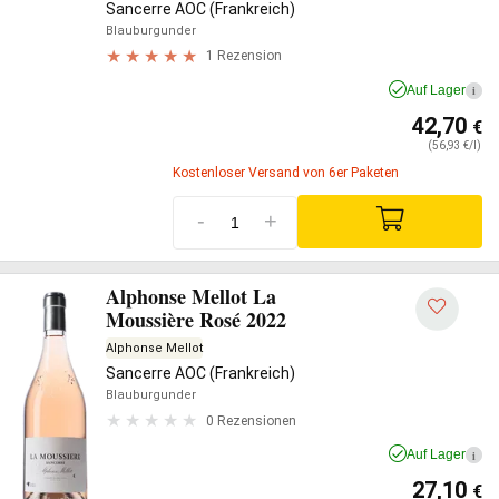
Sancerre AOC (Frankreich)
Blauburgunder
1 Rezension
Auf Lager
i
42,70
€
(56,93 €/l)
Kostenloser Versand von 6er Paketen
-
+
Alphonse Mellot La
Moussière Rosé 2022
Alphonse Mellot
Sancerre AOC (Frankreich)
Blauburgunder
0 Rezensionen
Auf Lager
i
27,10
€