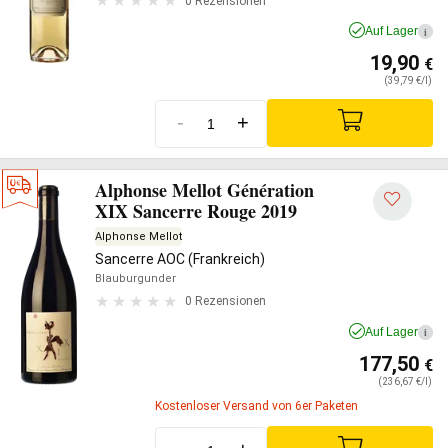
0 Rezensionen
Auf Lager
i
19,90
€
(39,79 €/l)
-
+
Alphonse Mellot Génération
XIX Sancerre Rouge 2019
Alphonse Mellot
Sancerre AOC (Frankreich)
Blauburgunder
0 Rezensionen
Auf Lager
i
177,50
€
(236,67 €/l)
Kostenloser Versand von 6er Paketen