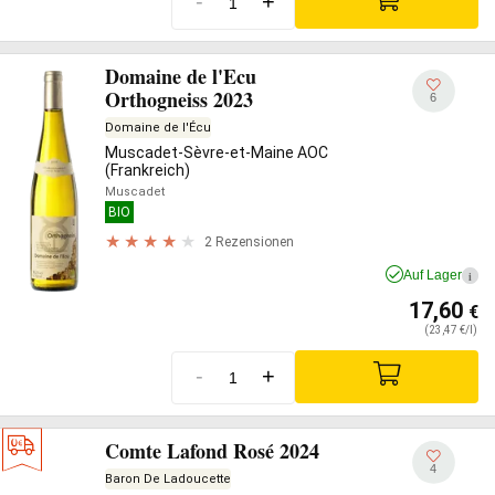
-
+
Domaine de l'Ecu
Orthogneiss 2023
6
Domaine de l'Écu
Muscadet-Sèvre-et-Maine AOC
(Frankreich)
Muscadet
BIO
2 Rezensionen
Auf Lager
i
17,60
€
(23,47 €/l)
-
+
Comte Lafond Rosé 2024
4
Baron De Ladoucette