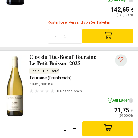
142,65
€
(190,19 €/l)
Kostenloser Versand von 6er Paketen
-
+
Clos du Tue-Boeuf Touraine
Le Petit Buisson 2025
Clos du Tue-Bœuf
Touraine (Frankreich)
Sauvignon Blanc
0 Rezensionen
Auf Lager
i
21,75
€
(29,00 €/l)
-
+