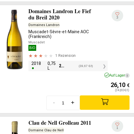
Domaines Landron Le Fief
du Breil 2020
3
Domaines Landron
Muscadet-Sèvre-et-Maine AOC
(Frankreich)
Muscadet
BIO
1 Rezension
2018
0,75
29,75
€
(39,67 €/l)
L
Auf Lager
i
26,10
€
(34,80 €/l)
-
+
Clau de Nell Grolleau 2011
1
Domaine Clau de Nell