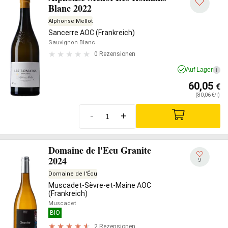
Blanc 2022
Alphonse Mellot
Sancerre AOC (Frankreich)
Sauvignon Blanc
0 Rezensionen
Auf Lager
i
60,05
€
(80,06 €/l)
-
+
Domaine de l'Ecu Granite
2024
9
Domaine de l'Écu
Muscadet-Sèvre-et-Maine AOC
(Frankreich)
Muscadet
BIO
2 Rezensionen