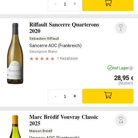
-
+
Riffault Sancerre Quarterons
2020
1
Sébastien Riffault
Sancerre AOC (Frankreich)
Sauvignon Blanc
1 Rezension
Auf Lager
i
28,95
€
(38,60 €/l)
-
+
Marc Brédif Vouvray Classic
2025
14
Maison Brédif