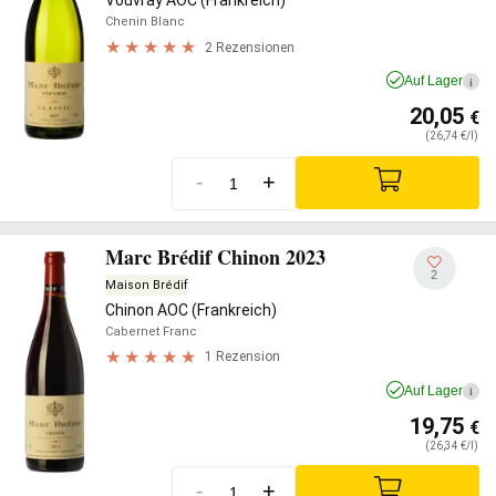
Vouvray AOC (Frankreich)
Chenin Blanc
2 Rezensionen
Auf Lager
i
20,05
€
(26,74 €/l)
-
+
Marc Brédif Chinon 2023
2
Maison Brédif
Chinon AOC (Frankreich)
Cabernet Franc
1 Rezension
Auf Lager
i
19,75
€
(26,34 €/l)
-
+