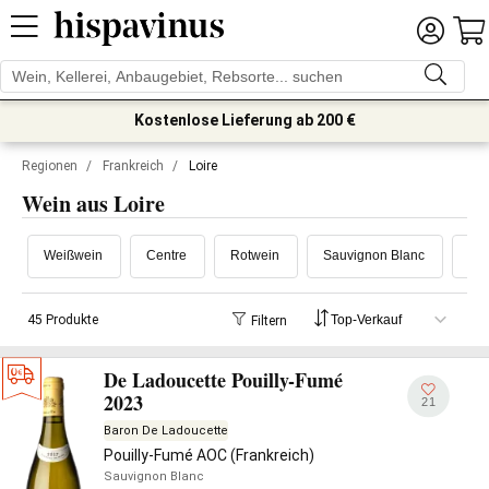
Kostenlose Lieferung ab 200 €
Regionen
/
Frankreich
/
Loire
Wein aus Loire
Weißwein
Centre
Rotwein
Sauvignon Blanc
Tou
45 Produkte
Filtern
De Ladoucette Pouilly-Fumé
2023
21
Baron De Ladoucette
Pouilly-Fumé AOC (Frankreich)
Sauvignon Blanc