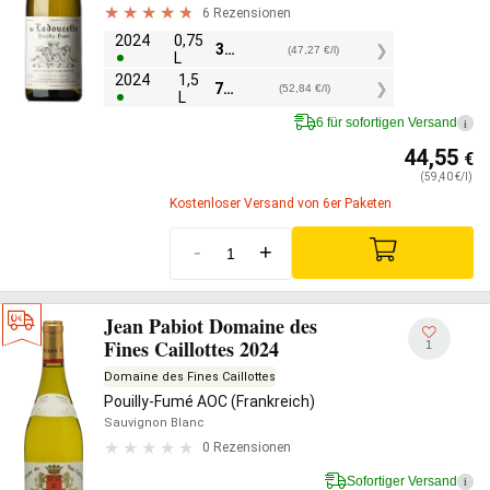
6 Rezensionen
2024
0,75
35,45
€
(47,27 €/l)
L
2024
1,5
79,25
€
(52,84 €/l)
L
6 für sofortigen Versand
i
44,55
€
(59,40 €/l)
Kostenloser Versand von 6er Paketen
-
+
Jean Pabiot Domaine des
Fines Caillottes 2024
1
Domaine des Fines Caillottes
Pouilly-Fumé AOC (Frankreich)
Sauvignon Blanc
0 Rezensionen
Sofortiger Versand
i