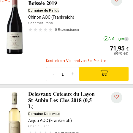
Boissée 2019
Domaine du Pallus
Chinon AOC (Frankreich)
Cabernet Franc
0 Rezensionen
Auf Lager
i
71,95
€
(95,93 €/l)
Kostenloser Versand von 6er Paketen
-
+
Delesvaux Coteaux du Layon
St Aubin Les Clos 2018 (0,5
L)
Domaine Delesvaux
Anjou AOC (Frankreich)
Chenin Blanc