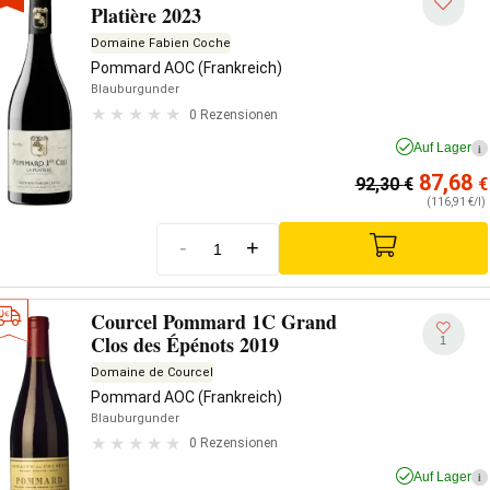
Platière 2023
Domaine Fabien Coche
Pommard AOC (Frankreich)
Blauburgunder
0 Rezensionen
Auf Lager
i
87,68
92,30
€
€
(116,91 €/l)
-
+
Courcel Pommard 1C Grand
Clos des Épénots 2019
1
Domaine de Courcel
Pommard AOC (Frankreich)
Blauburgunder
0 Rezensionen
Auf Lager
i