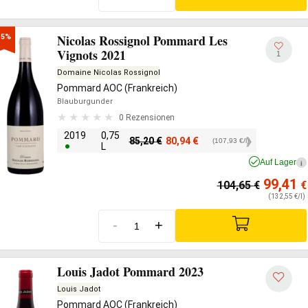
Nicolas Rossignol Pommard Les
-5%
Vignots 2021
1
Domaine Nicolas Rossignol
Pommard AOC (Frankreich)
Blauburgunder
0 Rezensionen
2019
0,75
85,20
€
80,94
€
(107,93 €/l)
L
Auf Lager
i
99,41
104,65
€
€
(132,55 €/l)
-
+
Louis Jadot Pommard 2023
Louis Jadot
Pommard AOC (Frankreich)