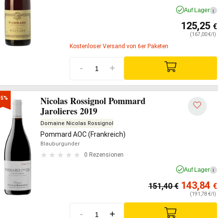
Auf Lager
i
125,25
€
(167,00 €/l)
Kostenloser Versand von 6er Paketen
-
+
Nicolas Rossignol Pommard
-5%
Jarolieres 2019
Domaine Nicolas Rossignol
Pommard AOC (Frankreich)
Blauburgunder
0 Rezensionen
Auf Lager
i
143,84
151,40
€
€
(191,78 €/l)
-
+