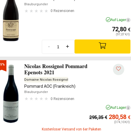
Blauburgunder
0 Rezensionen
Auf Lager
i
72,80
€
(97,07 €/l)
-
+
Nicolas Rossignol Pommard
-5%
Epenots 2021
Domaine Nicolas Rossignol
Pommard AOC (Frankreich)
Blauburgunder
0 Rezensionen
Auf Lager
i
280,58
295,35
€
€
(374,10 €/l)
Kostenloser Versand von 6er Paketen