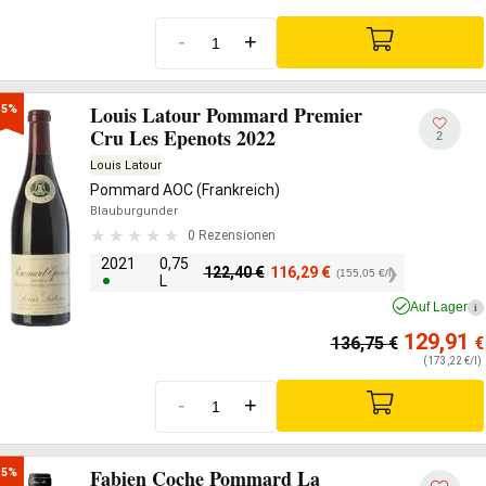
-
+
Louis Latour Pommard Premier
-5%
Cru Les Epenots 2022
2
Louis Latour
Pommard AOC (Frankreich)
Blauburgunder
0 Rezensionen
2021
0,75
122,40
€
116,29
€
(155,05 €/l)
L
Auf Lager
i
129,91
136,75
€
€
(173,22 €/l)
-
+
Fabien Coche Pommard La
-5%