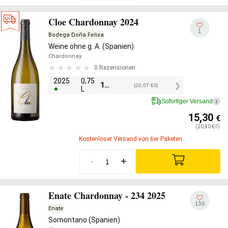
Cloe Chardonnay 2024
1
Bodega Doña Felisa
Weine ohne g. A. (Spanien)
Chardonnay
0 Rezensionen
2025
0,75
15,05
€
(20,07 €/l)
L
Sofortiger Versand
i
15,30
€
(20,40 €/l)
Kostenloser Versand von 6er Paketen
-
+
Enate Chardonnay - 234 2025
130
Enate
Somontano (Spanien)