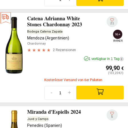
Catena Adrianna White
Stones Chardonnay 2023
21
Bodega Catena Zapata
96+
Mendoza (Argentinien)
PARKER
Chardonnay
2 Rezensionen
1 verfügbar in 1 Tag
i
99,90
€
(133,20 €/l)
Kostenloser Versand von 6er Paketen
-
+
Miranda d'Espiells 2024
5
Juvé y Camps
Penedès (Spanien)