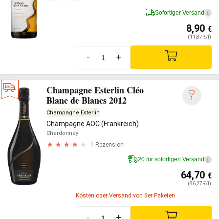
Sofortiger Versand
i
8,90
€
(11,87 €/l)
-
+
Champagne Esterlin Cléo
Blanc de Blancs 2012
1
Champagne Esterlin
Champagne AOC (Frankreich)
Chardonnay
1 Rezension
20 für sofortigen Versand
i
64,70
€
(86,27 €/l)
Kostenloser Versand von 6er Paketen
-
+