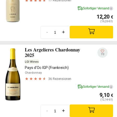
17 Rezensionen
Sofortiger Versand
i
12,20
€
(16,26 €/l)
-
+
Les Argelieres Chardonnay
2025
70
LGI Wines
Pays d'Oc IGP (Frankreich)
Chardonnay
36 Rezensionen
Sofortiger Versand
i
9,10
€
(12,14 €/l)
-
+