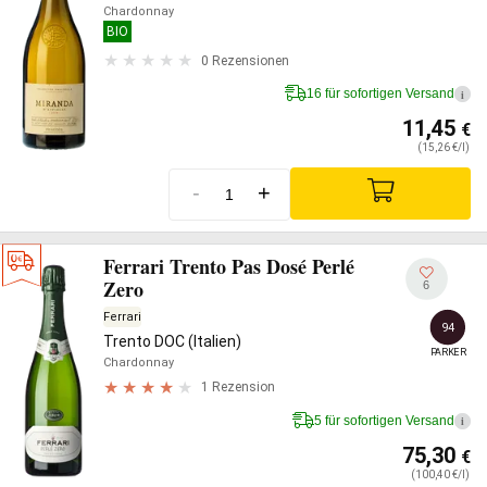
Chardonnay
BIO
0 Rezensionen
16 für sofortigen Versand
i
11,45
€
(15,26 €/l)
-
+
Ferrari Trento Pas Dosé Perlé
Zero
6
Ferrari
94
Trento DOC (Italien)
PARKER
Chardonnay
1 Rezension
5 für sofortigen Versand
i
75,30
€
(100,40 €/l)