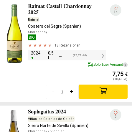
Raimat Castell Chardonnay
2025
14
Raimat
Costers del Segre (Spanien)
Chardonnay
BIO
18 Rezensionen
2024
0,5
8,60
€
(17,21 €/l)
L
Sofortiger Versand
i
7,75
€
(10,33 €/l)
-
+
Soplagaitas 2024
3
Viñas las Colonias de Galeón
Sierra Norte de Sevilla (Spanien)
Chardonnay
/ Viognier