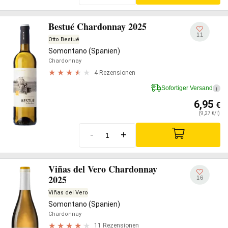
Bestué Chardonnay 2025
11
Otto Bestué
Somontano (Spanien)
Chardonnay
4 Rezensionen
Sofortiger Versand
i
6,95
€
(9,27 €/l)
-
+
Viñas del Vero Chardonnay
2025
16
Viñas del Vero
Somontano (Spanien)
Chardonnay
11 Rezensionen