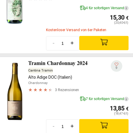
4 für sofortigen Versand
i
15,30
€
(20,40 €/l)
Kostenloser Versand von 6er Paketen
-
+
Tramin Chardonnay 2024
9
Cantina Tramin
Alto Adige DOC (Italien)
Chardonnay
3 Rezensionen
7 für sofortigen Versand
i
13,85
€
(18,47 €/l)
-
+