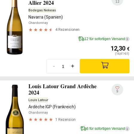
Allier 2024
12
Bodegas Nekeas
Navarra (Spanien)
Chardonnay
4 Rezensionen
12 für sofortigen Versand
i
12,30
€
(16,41 €/l)
-
+
Louis Latour Grand Ardèche
2024
9
Louis Latour
Ardèche IGP (Frankreich)
Chardonnay
1 Rezension
6 für sofortigen Versand
i