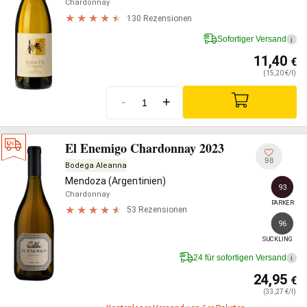
Chardonnay
130 Rezensionen
Sofortiger Versand
i
11,40
€
(15,20 €/l)
-
+
El Enemigo Chardonnay 2023
98
Bodega Aleanna
Mendoza (Argentinien)
93
Chardonnay
PARKER
53 Rezensionen
96
SUCKLING
24 für sofortigen Versand
i
24,95
€
(33,27 €/l)