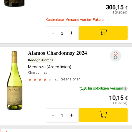
306,15
€
(408,20 €/l)
Kostenloser Versand von 6er Paketen
-
+
Alamos Chardonnay 2024
18
Bodega Alamos
Mendoza (Argentinien)
Chardonnay
20 Rezensionen
6 für sofortigen Versand
i
10,15
€
(13,53 €/l)
-
+