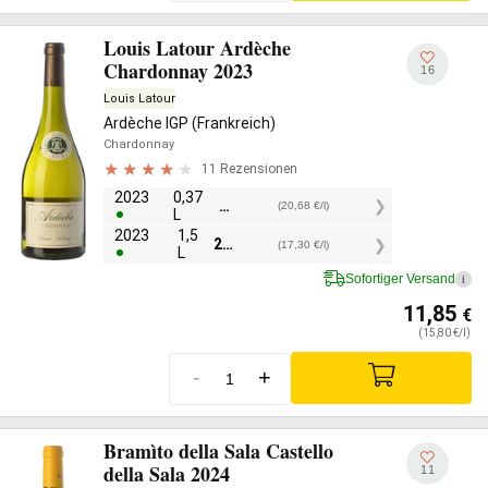
Louis Latour Ardèche
Chardonnay 2023
16
Louis Latour
Ardèche IGP (Frankreich)
Chardonnay
11 Rezensionen
2023
0,37
7,65
€
(20,68 €/l)
L
2023
1,5
25,95
€
(17,30 €/l)
L
Sofortiger Versand
i
11,85
€
(15,80 €/l)
-
+
Bramìto della Sala Castello
della Sala 2024
11