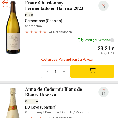
Enate Chardonnay
Fermentado en Barrica 2023
51
Enate
Somontano (Spanien)
Chardonnay
41 Rezensionen
Sofortiger Versand
i
23,21
€
(30,94 €/l)
Kostenloser Versand von 6er Paketen
-
+
Anna de Codorníu Blanc de
Blancs Reserva
14
Codorníu
DO Cava (Spanien)
Chardonnay
/ Parellada
/ Xarel·lo
/ Macabeo