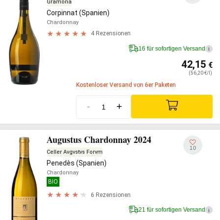
Gramona
Corpinnat (Spanien)
Chardonnay
4 Rezensionen
16 für sofortigen Versand
i
42,15
€
(56,20 €/l)
Kostenloser Versand von 6er Paketen
-
+
Augustus Chardonnay 2024
10
Celler Avgvstvs Forvm
Penedès (Spanien)
Chardonnay
BIO
6 Rezensionen
21 für sofortigen Versand
i