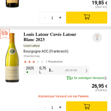
19,85
€
(26,47 €/l)
-
+
Louis Latour Cuvée Latour
Blanc 2023
8
Louis Latour
Bourgogne AOC (Frankreich)
Chardonnay
1 Rezension
2025
0,75
21,90
€
(29,19 €/l)
L
1 für sofortigen Versand
i
26,95
€
(35,94 €/l)
Kostenloser Versand von 6er Paketen
-
+