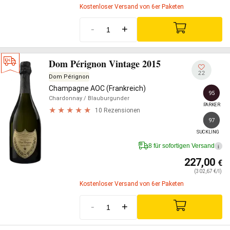
Kostenloser Versand von 6er Paketen
-
+
Dom Pérignon Vintage 2015
22
Dom Pérignon
Champagne AOC (Frankreich)
95
Chardonnay
/ Blauburgunder
PARKER
10 Rezensionen
97
SUCKLING
8 für sofortigen Versand
i
227,00
€
(302,67 €/l)
Kostenloser Versand von 6er Paketen
-
+