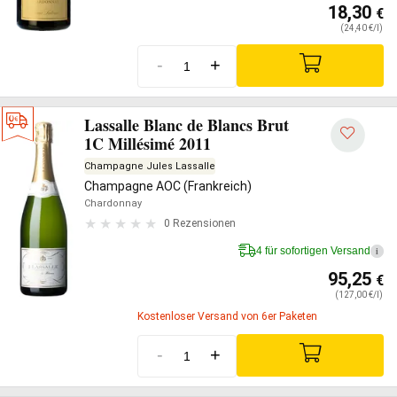
18,30
€
(24,40 €/l)
-
+
Lassalle Blanc de Blancs Brut
1C Millésimé 2011
Champagne Jules Lassalle
Champagne AOC (Frankreich)
Chardonnay
0 Rezensionen
4 für sofortigen Versand
i
95,25
€
(127,00 €/l)
Kostenloser Versand von 6er Paketen
-
+