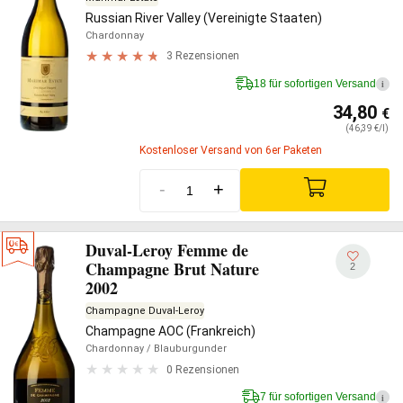
Russian River Valley (Vereinigte Staaten)
Chardonnay
3 Rezensionen
18 für sofortigen Versand
i
34,80
€
(46,39 €/l)
Kostenloser Versand von 6er Paketen
-
+
Duval-Leroy Femme de
Champagne Brut Nature
2
2002
Champagne Duval-Leroy
Champagne AOC (Frankreich)
Chardonnay
/ Blauburgunder
0 Rezensionen
7 für sofortigen Versand
i