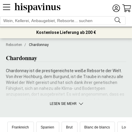
Kostenlose Lieferung ab 200 €
Rebsorten
/
Chardonnay
Chardonnay
Chardonnay ist die prestigereichste weiße Rebsorte der Welt.
Von ihrer Hochburg, dem Burgund, ist die Traube in nahezu alle
Winkel der Welt gereist und hat sich dank ihrer genetischen
Fähigkeit, sich an nahezu alle Klima- und Bodentypen
anzupassen, dort ausgebreitet. Es wird angenommen, dass es
erfahrene Mönche waren, die den verstärkten Anbau der
LESEN SIE MEHR
Traube im Burgund antrieben.
Frankreich
Spanien
Brut
Blanc de blancs
Louis 