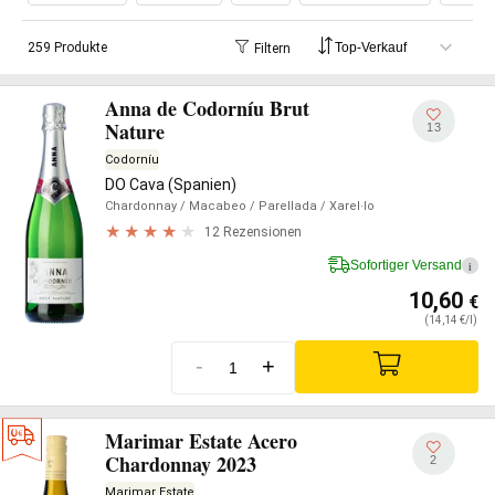
259 Produkte
Filtern
Anna de Codorníu Brut
Nature
13
Codorníu
DO Cava (Spanien)
Chardonnay
/ Macabeo
/ Parellada
/ Xarel·lo
12 Rezensionen
Sofortiger Versand
i
10,60
€
(14,14 €/l)
-
+
Marimar Estate Acero
Chardonnay 2023
2
Marimar Estate