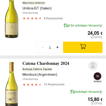
Marchesi Antinori
Umbria IGT (Italien)
Chardonnay
8 Rezensionen
8 für sofortigen Versand
i
24,05
€
(32,07 €/l)
-
+
Catena Chardonnay 2024
32
Bodega Catena Zapata
Mendoza (Argentinien)
90
Chardonnay
PARKER
15 Rezensionen
Sofortiger Versand
i
15,80
€
(21,07 €/l)