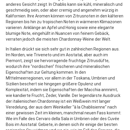
anderes Gesicht zeigt. In Chablis kann sie kühl, mineralisch und
geschmeidig sein, oder aber cremig und angenehm würzig in
Kalifornien. Ihre Aromen können von Zitrusnoten in den kälteren
Regionen bis hin zu tropischen Noten in wärmeren Klimazonen
variieren. Anklänge an Apfel und Honig sowie eine elegante
blumige Note, eingehüllt in Nuancen von feinem Gebäck,
verraten jedoch die meisten Chardonnay-Weine der Welt.
In Italien drückt sie sich sehr gut in zahlreichen Regionen aus.
Im Norden, wie Triveneto und im Aostatal, aber auch im
Piemont, zeigt sie hervorragende fruchtige Zitrusdüfte,
wodurch ihre "nordischen" frischeren und mineralischen
Eigenschaften zur Geltung kommen. In den
MIttelmeerregionen, vor allem in der Toskana, Umbrien und
Sizilien beschert sie hingegen größere Opulenz und
Komplexität, indem sie Eigenschaften der Macchia annnimt,
wie kandierte Frucht, Zeder, Vanille. Der legendärste Ausdruck
der italienischen Chardonnay ist ein Weißwein mit langer
Veredelung, der aus dem Weinkeller "à la Chablisienne" nach
einer gewissen Zeit im kleinen, manchmal neuen Fass kommt:
Wie im Falle des Cervaro della Sala in Umbrien oder des Cuvée
Bois im Aostatal. Gebiete, in denen sich ihr einige der besten