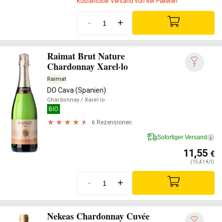
Kostenloser Versand von 6er Paketen
-
+
Raimat Brut Nature
Chardonnay Xarel·lo
7
Raimat
DO Cava (Spanien)
Chardonnay
/ Xarel·lo
BIO
6 Rezensionen
Sofortiger Versand
i
11,55
€
(15,41 €/l)
-
+
Nekeas Chardonnay Cuvée