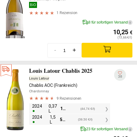
BIO
1 Rezension
8 für sofortigen Versand
i
10,25
€
(13,66 €/l)
-
+
Louis Latour Chablis 2025
38
Louis Latour
Chablis AOC (Frankreich)
Chardonnay
9 Rezensionen
2024
0,37
16,55
€
(44,74 €/l)
L
2024
1,5
59,25
€
(39,50 €/l)
L
23 für sofortigen Versand
i