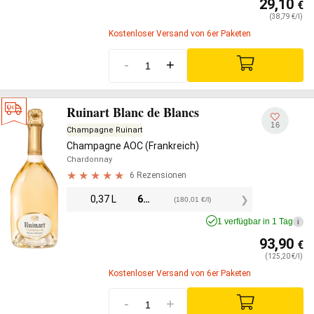
29,10
€
(38,79 €/l)
Kostenloser Versand von 6er Paketen
-
+
Ruinart Blanc de Blancs
16
Champagne Ruinart
Champagne AOC (Frankreich)
Chardonnay
6 Rezensionen
0,37 L
66,60
€
(180,01 €/l)
1 verfügbar in 1 Tag
i
93,90
€
(125,20 €/l)
Kostenloser Versand von 6er Paketen
-
+