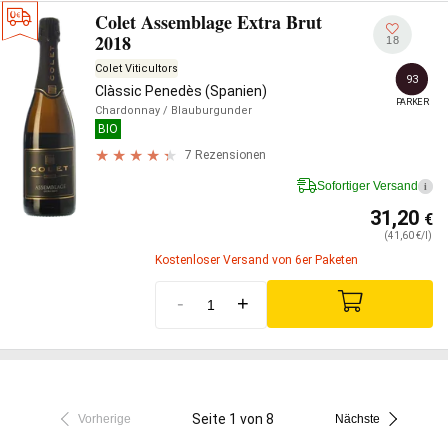
Colet Assemblage Extra Brut
2018
18
Colet Viticultors
93
Clàssic Penedès (Spanien)
PARKER
Chardonnay
/ Blauburgunder
BIO
7 Rezensionen
Sofortiger Versand
i
31,20
€
(41,60 €/l)
Kostenloser Versand von 6er Paketen
-
+
Seite 1 von 8
Vorherige
Nächste