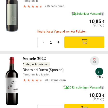
Tempranillo
2 Rezensionen
Sofortiger Versand
i
10,85
€
(14,47 €/l)
Kostenloser Versand von 6er Paketen
-
+
Semele 2022
81
Bodegas Montebaco
Ribera del Duero (Spanien)
91
Tempranillo
/ Merlot
PEÑÍN
90 Rezensionen
20 für sofortigen Versand
i
10,00
€
(13,33 €/l)