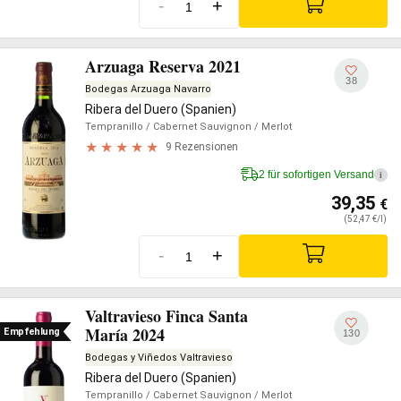
-
+
Arzuaga Reserva 2021
38
Bodegas Arzuaga Navarro
Ribera del Duero (Spanien)
Tempranillo
/ Cabernet Sauvignon
/ Merlot
9 Rezensionen
2 für sofortigen Versand
i
39,35
€
(52,47 €/l)
-
+
Valtravieso Finca Santa
María 2024
Empfehlung
130
Bodegas y Viñedos Valtravieso
Ribera del Duero (Spanien)
Tempranillo
/ Cabernet Sauvignon
/ Merlot