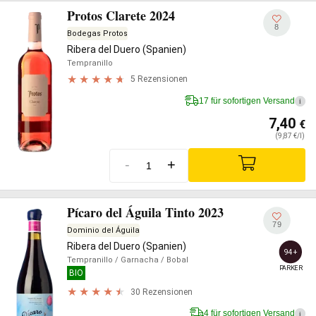
Protos Clarete 2024
8
Bodegas Protos
Ribera del Duero (Spanien)
Tempranillo
5 Rezensionen
17 für sofortigen Versand
i
7,40
€
(9,87 €/l)
-
+
Pícaro del Águila Tinto 2023
79
Dominio del Águila
Ribera del Duero (Spanien)
94+
Tempranillo
/ Garnacha
/ Bobal
PARKER
BIO
30 Rezensionen
4 für sofortigen Versand
i