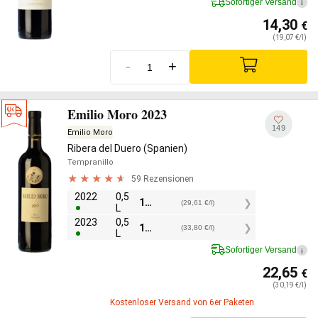
Sofortiger Versand
i
14,30
€
(19,07 €/l)
-
+
Emilio Moro 2023
149
Emilio Moro
Ribera del Duero (Spanien)
Tempranillo
59 Rezensionen
2022
0,5
14,80
€
(29,61 €/l)
L
2023
0,5
16,90
€
(33,80 €/l)
L
Sofortiger Versand
i
22,65
€
(30,19 €/l)
Kostenloser Versand von 6er Paketen