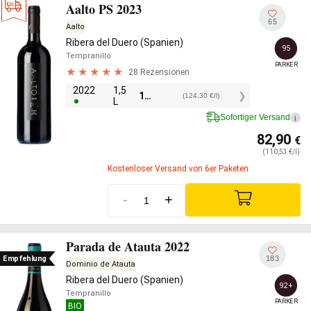
Aalto PS 2023
65
Aalto
Ribera del Duero (Spanien)
95
Tempranillo
PARKER
28 Rezensionen
2022
1,5
186,45
€
(124,30 €/l)
L
Sofortiger Versand
i
82,90
€
(110,53 €/l)
Kostenloser Versand von 6er Paketen
-
+
Parada de Atauta 2022
183
Empfehlung
Dominio de Atauta
Ribera del Duero (Spanien)
92+
Tempranillo
PARKER
BIO