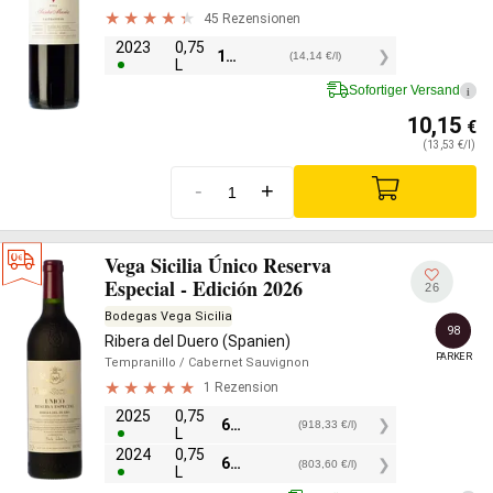
45 Rezensionen
2023
0,75
10,60
€
(14,14 €/l)
L
Sofortiger Versand
i
10,15
€
(13,53 €/l)
-
+
Vega Sicilia Único Reserva
Especial - Edición 2026
26
Bodegas Vega Sicilia
98
Ribera del Duero (Spanien)
PARKER
Tempranillo
/ Cabernet Sauvignon
1 Rezension
2025
0,75
688,75
€
(918,33 €/l)
L
2024
0,75
602,70
€
(803,60 €/l)
L