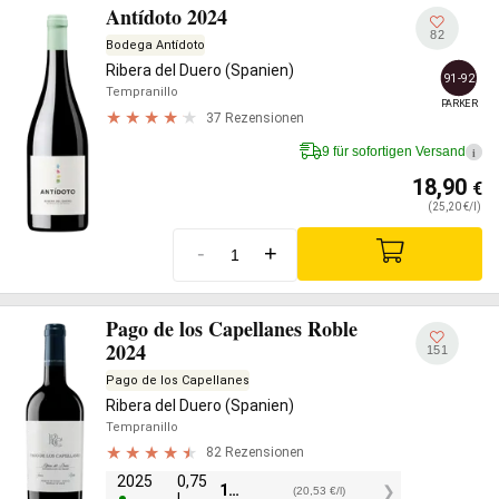
Antídoto 2024
82
Bodega Antídoto
Ribera del Duero (Spanien)
91-92
Tempranillo
PARKER
37 Rezensionen
9 für sofortigen Versand
i
18,90
€
(25,20 €/l)
-
+
Pago de los Capellanes Roble
2024
151
Pago de los Capellanes
Ribera del Duero (Spanien)
Tempranillo
82 Rezensionen
2025
0,75
15,40
€
(20,53 €/l)