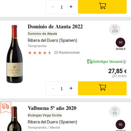
-
+
Dominio de Atauta 2022
129
Dominio de Atauta
Ribera del Duero (Spanien)
93
Tempranillo
PARKER
25 Rezensionen
Sofortiger Versand
i
27,85
€
(37,13 €/l)
-
+
Valbuena 5º año 2020
50
Bodegas Vega Sicilia
Ribera del Duero (Spanien)
95
Tempranillo
/ Merlot