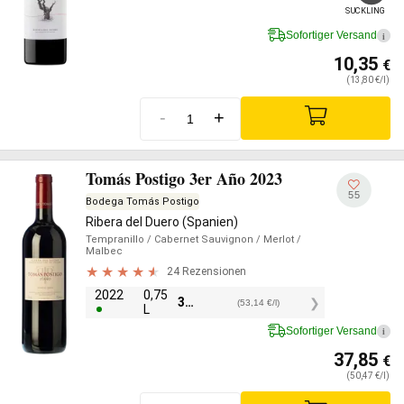
SUCKLING
Sofortiger Versand
i
10,35
€
(13,80 €/l)
-
+
Tomás Postigo 3er Año 2023
55
Bodega Tomás Postigo
Ribera del Duero (Spanien)
Tempranillo
/ Cabernet Sauvignon
/ Merlot
/
Malbec
24 Rezensionen
2022
0,75
39,85
€
(53,14 €/l)
L
Sofortiger Versand
i
37,85
€
(50,47 €/l)