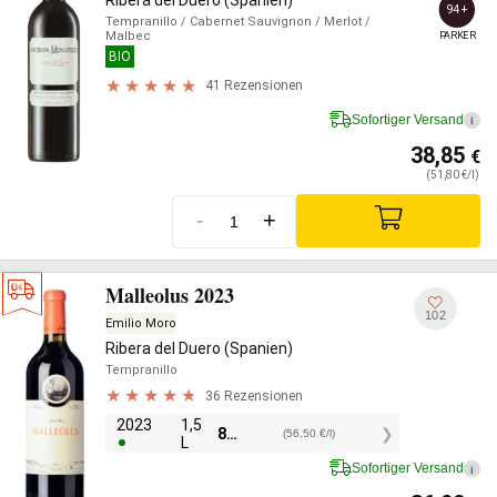
94+
Tempranillo
/ Cabernet Sauvignon
/ Merlot
/
Malbec
PARKER
BIO
41 Rezensionen
Sofortiger Versand
i
38,85
€
(51,80 €/l)
-
+
Malleolus 2023
102
Emilio Moro
Ribera del Duero (Spanien)
Tempranillo
36 Rezensionen
2023
1,5
84,75
€
(56,50 €/l)
L
Sofortiger Versand
i