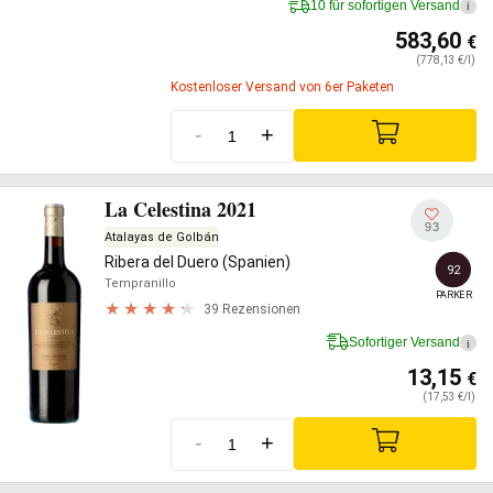
10 für sofortigen Versand
i
583,60
€
(778,13 €/l)
Kostenloser Versand von 6er Paketen
-
+
La Celestina 2021
93
Atalayas de Golbán
Ribera del Duero (Spanien)
92
Tempranillo
PARKER
39 Rezensionen
Sofortiger Versand
i
13,15
€
(17,53 €/l)
-
+