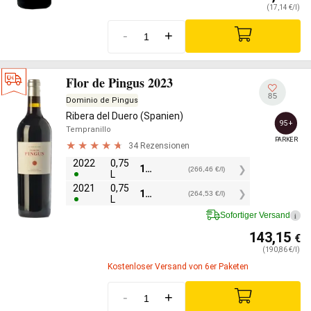
(17,14 €/l)
-
+
Flor de Pingus 2023
85
Dominio de Pingus
Ribera del Duero (Spanien)
95+
Tempranillo
PARKER
34 Rezensionen
2022
0,75
199,85
€
(266,46 €/l)
L
2021
0,75
198,40
€
(264,53 €/l)
L
Sofortiger Versand
i
143,15
€
(190,86 €/l)
Kostenloser Versand von 6er Paketen
-
+