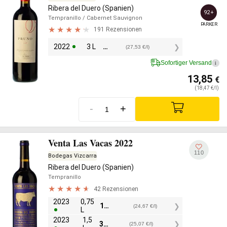
Ribera del Duero (Spanien)
92+
Tempranillo
/ Cabernet Sauvignon
PARKER
191 Rezensionen
2022
3 L
82,60
€
(27,53 €/l)
Sofortiger Versand
i
13,85
€
(18,47 €/l)
-
+
Venta Las Vacas 2022
110
Bodegas Vizcarra
Ribera del Duero (Spanien)
Tempranillo
42 Rezensionen
2023
0,75
18,50
€
(24,67 €/l)
L
2023
1,5
37,60
€
(25,07 €/l)