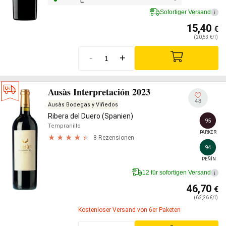
L
Sofortiger Versand
i
15,40
€
(20,53 €/l)
-
+
Ausàs Interpretación 2023
48
Ausàs Bodegas y Viñedos
Ribera del Duero (Spanien)
95
Tempranillo
PARKER
8 Rezensionen
94
PEÑÍN
12 für sofortigen Versand
i
46,70
€
(62,26 €/l)
Kostenloser Versand von 6er Paketen