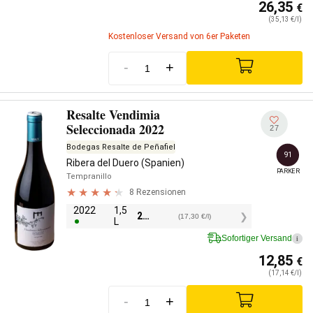
26,35
€
(35,13 €/l)
Kostenloser Versand von 6er Paketen
-
+
Resalte Vendimia
Seleccionada 2022
27
Bodegas Resalte de Peñafiel
91
Ribera del Duero (Spanien)
PARKER
Tempranillo
8 Rezensionen
2022
1,5
25,95
€
(17,30 €/l)
L
Sofortiger Versand
i
12,85
€
(17,14 €/l)
-
+