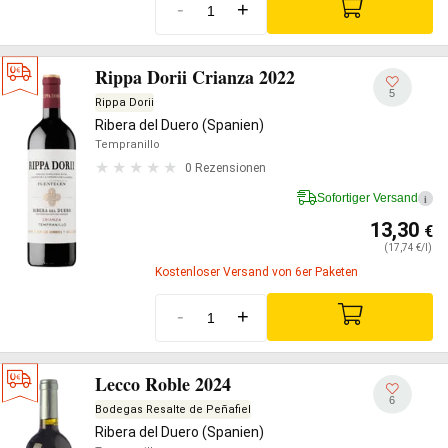
-
+
Rippa Dorii Crianza 2022
5
Rippa Dorii
Ribera del Duero (Spanien)
Tempranillo
0 Rezensionen
Sofortiger Versand
i
13,30
€
(17,74 €/l)
Kostenloser Versand von 6er Paketen
-
+
Lecco Roble 2024
6
Bodegas Resalte de Peñafiel
Ribera del Duero (Spanien)