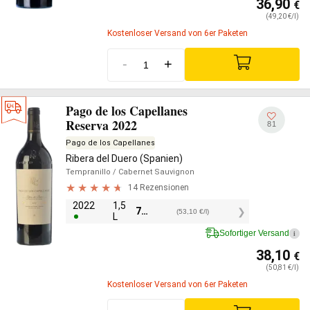
36,90
€
(49,20 €/l)
Kostenloser Versand von 6er Paketen
-
+
Pago de los Capellanes
Reserva 2022
81
Pago de los Capellanes
Ribera del Duero (Spanien)
Tempranillo
/ Cabernet Sauvignon
14 Rezensionen
2022
1,5
79,65
€
(53,10 €/l)
L
Sofortiger Versand
i
38,10
€
(50,81 €/l)
Kostenloser Versand von 6er Paketen