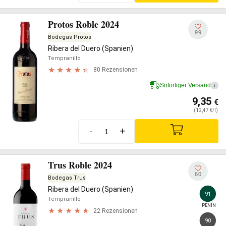
Protos Roble 2024
99
Bodegas Protos
Ribera del Duero (Spanien)
Tempranillo
80 Rezensionen
Sofortiger Versand
i
9,35
€
(12,47 €/l)
-
+
Trus Roble 2024
60
Bodegas Trus
Ribera del Duero (Spanien)
91
Tempranillo
PEÑÍN
22 Rezensionen
90