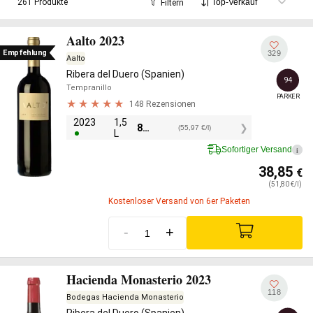
261 Produkte
Filtern
einem deutlich günstigeren Preis. Bei Hispavinus führen wir
über 275 Ribera del Duero Weine, vom zugänglichen Roble ab
Aalto 2023
unter 10 € bis zu den Einzellagen-Ikonen von Vega Sicilia,
Dominio de Pingus und Aalto.
Empfehlung
329
Aalto
Ribera del Duero (Spanien)
94
Tempranillo
PARKER
148 Rezensionen
2023
1,5
83,95
€
(55,97 €/l)
L
Sofortiger Versand
i
38,85
€
(51,80 €/l)
Kostenloser Versand von 6er Paketen
-
+
Hacienda Monasterio 2023
118
Bodegas Hacienda Monasterio
Ribera del Duero (Spanien)