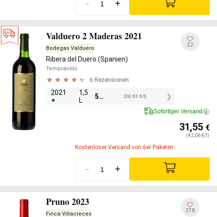
-
+
Valduero 2 Maderas 2021
22
Bodegas Valduero
Ribera del Duero (Spanien)
Tempranillo
6 Rezensionen
2021
1,5
59,45
€
(39,63 €/l)
L
Sofortiger Versand
i
31,55
€
(42,06 €/l)
Kostenloser Versand von 6er Paketen
-
+
Pruno 2023
278
Finca Villacreces