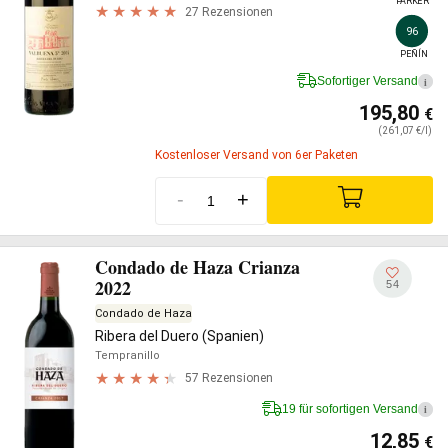
PARKER
27 Rezensionen
96
PEÑÍN
Sofortiger Versand
i
195,80
€
(261,07 €/l)
Kostenloser Versand von 6er Paketen
-
+
Condado de Haza Crianza
2022
54
Condado de Haza
Ribera del Duero (Spanien)
Tempranillo
57 Rezensionen
19 für sofortigen Versand
i
12,85
€