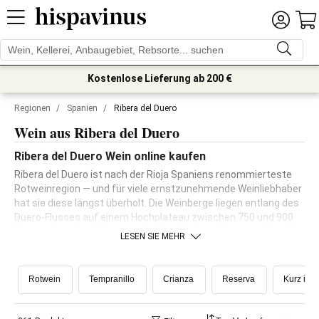
Kostenlose Lieferung ab 200 €
Regionen
/
Spanien
/
Ribera del Duero
Wein aus Ribera del Duero
Ribera del Duero Wein online kaufen
Ribera del Duero ist nach der Rioja Spaniens renommierteste
Rotweinregion — und für viele ernstzunehmende Weinliebhaber
hat sie diese längst überholt. Die Weinberge liegen entlang des
Duero-Flusses auf einem Hochplateau zwischen 750 und 900
Metern über dem Meeresspiegel und bringen Tempranillo — hier
LESEN SIE MEHR
Tinto Fino genannt — von außergewöhnlicher Konzentration
und Struktur hervor. Geprägt wird der Stil durch ein extremes
Kontinentalklima: heiße Sommertage, kalte Nächte und harte
Rotwein
Tempranillo
Crianza
Reserva
Kurz im F
Winter, die den Rebstöcken einiges abverlangen. Das Ergebnis
sind Weine von tiefer Farbe, festen Tanninen und komplexer
dunkler Frucht, die ähnlich wie großer Bordeaux reifen — zu