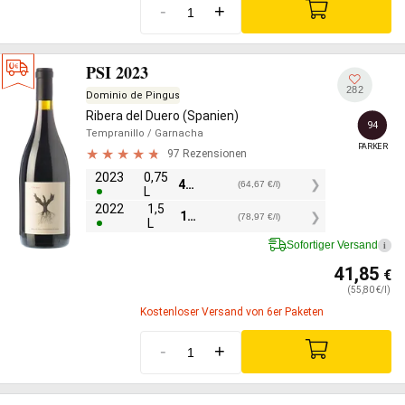
-
+
PSI 2023
282
Dominio de Pingus
Ribera del Duero (Spanien)
94
Tempranillo
/ Garnacha
PARKER
97 Rezensionen
2023
0,75
48,50
€
(64,67 €/l)
L
2022
1,5
118,45
€
(78,97 €/l)
L
Sofortiger Versand
i
41,85
€
(55,80 €/l)
Kostenloser Versand von 6er Paketen
-
+