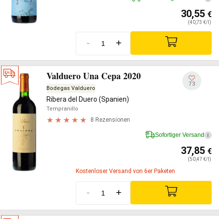
30,55
€
(40,73 €/l)
-
+
Valduero Una Cepa 2020
73
Bodegas Valduero
Ribera del Duero (Spanien)
Tempranillo
8 Rezensionen
Sofortiger Versand
i
37,85
€
(50,47 €/l)
Kostenloser Versand von 6er Paketen
-
+