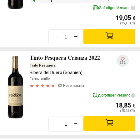
L
Sofortiger Versand
i
19,05
€
(25,40 €/l)
-
+
Tinto Pesquera Crianza 2022
171
Tinto Pesquera
Ribera del Duero (Spanien)
Tempranillo
82 Rezensionen
Sofortiger Versand
i
18,85
€
(25,13 €/l)
-
+