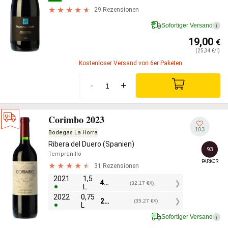
29 Rezensionen
Sofortiger Versand
i
19,00
€
(25,34 €/l)
Kostenloser Versand von 6er Paketen
-
+
Corimbo 2023
103
Bodegas La Horra
Ribera del Duero (Spanien)
93
Tempranillo
PARKER
31 Rezensionen
2021
1,5
48,25
€
(32,17 €/l)
L
2022
0,75
26,45
€
(35,27 €/l)
L
Sofortiger Versand
i