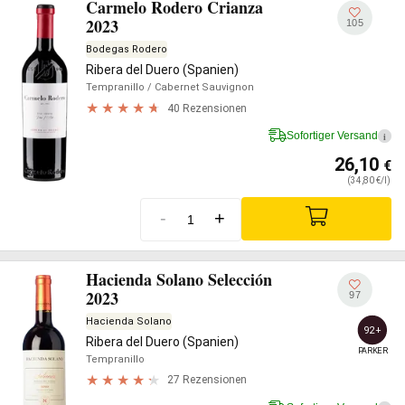
Carmelo Rodero Crianza
2023
105
Bodegas Rodero
Ribera del Duero (Spanien)
Tempranillo
/ Cabernet Sauvignon
40 Rezensionen
Sofortiger Versand
i
26,10
€
(34,80 €/l)
-
+
Hacienda Solano Selección
2023
97
Hacienda Solano
92+
Ribera del Duero (Spanien)
PARKER
Tempranillo
27 Rezensionen