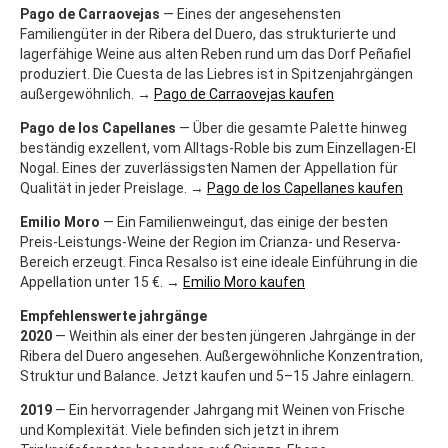
Pago de Carraovejas
— Eines der angesehensten
Familiengüter in der Ribera del Duero, das strukturierte und
lagerfähige Weine aus alten Reben rund um das Dorf Peñafiel
produziert. Die Cuesta de las Liebres ist in Spitzenjahrgängen
außergewöhnlich. →
Pago de Carraovejas kaufen
Pago de los Capellanes
— Über die gesamte Palette hinweg
beständig exzellent, vom Alltags-Roble bis zum Einzellagen-El
Nogal. Eines der zuverlässigsten Namen der Appellation für
Qualität in jeder Preislage. →
Pago de los Capellanes kaufen
Emilio Moro
— Ein Familienweingut, das einige der besten
Preis-Leistungs-Weine der Region im Crianza- und Reserva-
Bereich erzeugt. Finca Resalso ist eine ideale Einführung in die
Appellation unter 15 €. →
Emilio Moro kaufen
Empfehlenswerte jahrgänge
2020
— Weithin als einer der besten jüngeren Jahrgänge in der
Ribera del Duero angesehen. Außergewöhnliche Konzentration,
Struktur und Balance. Jetzt kaufen und 5–15 Jahre einlagern.
2019
— Ein hervorragender Jahrgang mit Weinen von Frische
und Komplexität. Viele befinden sich jetzt in ihrem