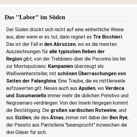
Das "Labor" im Süden
Der Süden drückt sich nicht auf eine einheitliche Weise
aus, aber wenn er es tut, dann regnet es
Tre Bicchieri
.
Das ist der Fall in
den
Abruzzen
, wo es die meisten
Auszeichnungen für
alle typischen Reben der
Region
gibt, von der Trebbiano über die Pecorino bis hin
zur Montepulciano.
Kampanien
überzeugt als
Weißweinhersteller, mit
schönen Überraschungen von
Seiten der Falanghina
: Eine Traube, die es mittlerweile
aufzuwerten gilt. Neues auch aus
Apulien
, wo
Verdeca
und Susumaniello
immer mehr die üblichen Primitivo und
Negroamaro verdrängen. Von den Inseln hingegen kommt
die Bestätigung: Die
großen sardischen Rotweine
, und
aus
Sizilien
, die des
Ätnas
, immer mit dabei der
Ben Ryé
,
der Passito aus Pantelleria "beansprucht" inzwischen die
drei Gläser für sich.