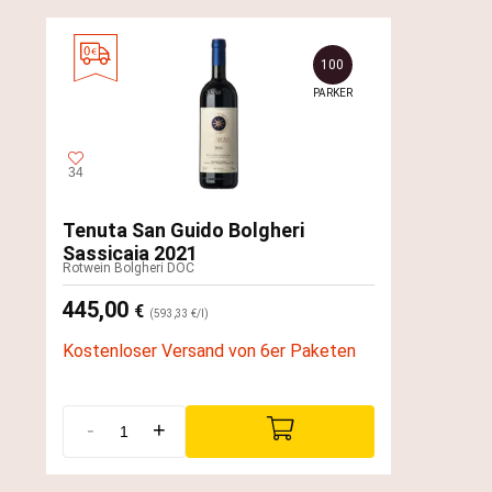
100
PARKER
34
Tenuta San Guido Bolgheri
Sassicaia 2021
Rotwein Bolgheri DOC
445,00
€
(593,33 €/l)
Kostenloser Versand von 6er Paketen
-
+