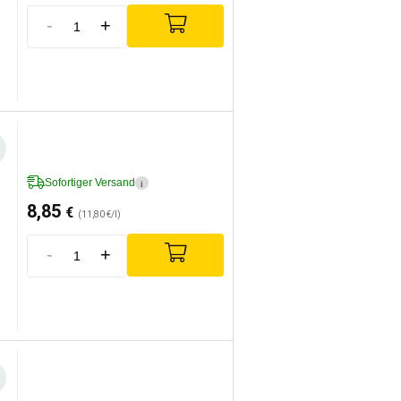
-
+
Sofortiger Versand
i
8,85
€
(11,80 €/l)
-
+