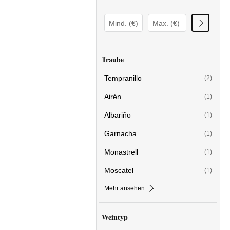
Traube
Tempranillo
(2)
Airén
(1)
Albariño
(1)
Garnacha
(1)
Monastrell
(1)
Moscatel
(1)
Mehr ansehen
Weintyp