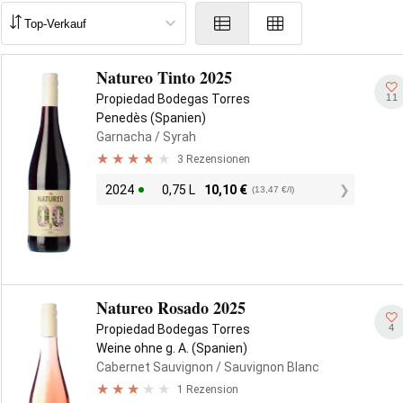
Natureo Tinto 2025
11
Propiedad Bodegas Torres
Penedès (Spanien)
Garnacha
/ Syrah
3 Rezensionen
2024
0,75 L
10,10
€
(13,47 €/l)
Natureo Rosado 2025
4
Propiedad Bodegas Torres
Weine ohne g. A. (Spanien)
Cabernet Sauvignon
/ Sauvignon Blanc
1 Rezension