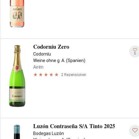
Codorníu Zero
5
Codorníu
Weine ohne g. A. (Spanien)
Airén
2 Rezensionen
Luzón Contraseña S/A Tinto 2025
Bodegas Luzón