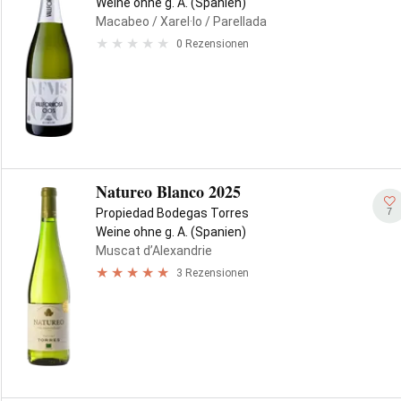
Weine ohne g. A. (Spanien)
Macabeo
/ Xarel·lo
/ Parellada
0 Rezensionen
Natureo Blanco 2025
7
Propiedad Bodegas Torres
Weine ohne g. A. (Spanien)
Muscat d’Alexandrie
3 Rezensionen