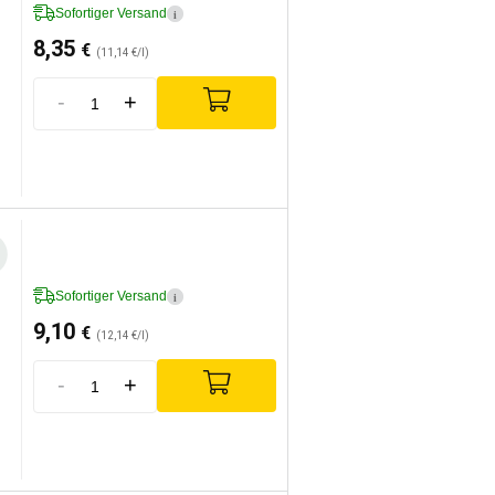
Sofortiger Versand
i
8,35
€
(11,14 €/l)
-
+
Sofortiger Versand
i
9,10
€
(12,14 €/l)
-
+