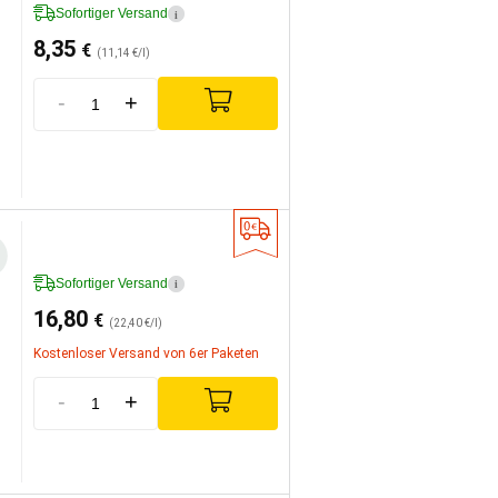
Sofortiger Versand
i
8,35
€
(11,14 €/l)
-
+
Sofortiger Versand
i
16,80
€
(22,40 €/l)
Kostenloser Versand von 6er Paketen
-
+