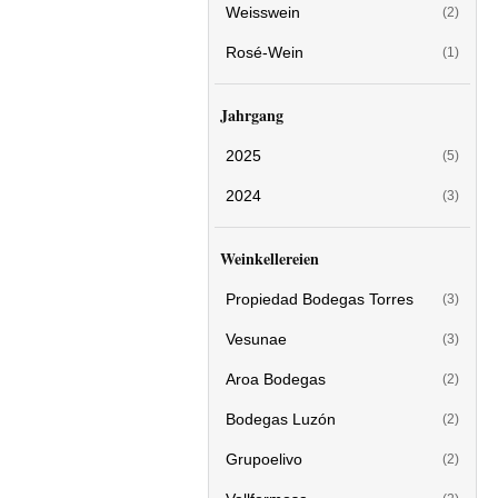
Weisswein
(2)
Rosé-Wein
(1)
Jahrgang
2025
(5)
2024
(3)
Weinkellereien
Propiedad Bodegas Torres
(3)
Vesunae
(3)
Aroa Bodegas
(2)
Bodegas Luzón
(2)
Grupoelivo
(2)