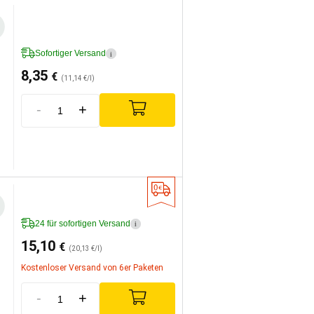
Sofortiger Versand
i
8,35
€
(11,14 €/l)
-
+
24 für sofortigen Versand
i
15,10
€
(20,13 €/l)
Kostenloser Versand von 6er Paketen
-
+