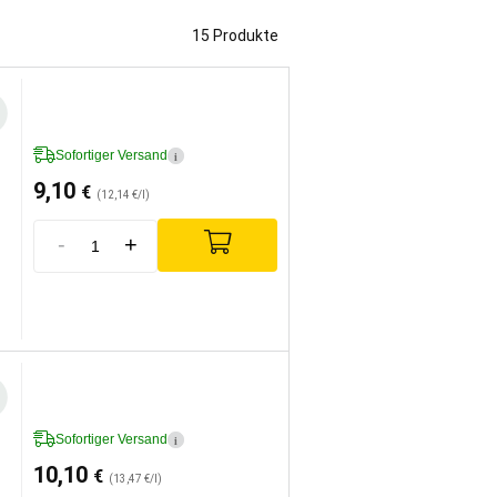
15 Produkte
Sofortiger Versand
i
9,10
€
(12,14 €/l)
-
+
Sofortiger Versand
i
10,10
€
(13,47 €/l)