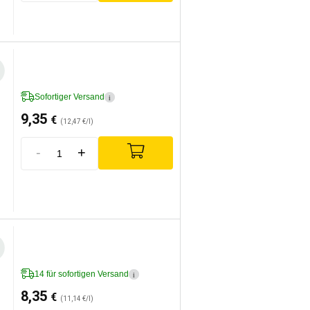
Sofortiger Versand
i
9,35
€
(12,47 €/l)
-
+
14 für sofortigen Versand
i
8,35
€
(11,14 €/l)