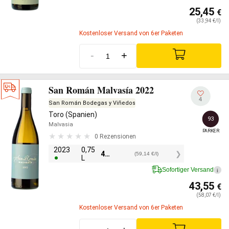
25,45
€
(33,94 €/l)
Kostenloser Versand von 6er Paketen
-
+
San Román Malvasía 2022
4
San Román Bodegas y Viñedos
Toro (Spanien)
93
Malvasia
PARKER
0 Rezensionen
2023
0,75
44,35
€
(59,14 €/l)
L
Sofortiger Versand
i
43,55
€
(58,07 €/l)
Kostenloser Versand von 6er Paketen