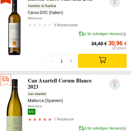
4
Castello di Rubbia
Carso DOC (Italien)
Malvasia
0 Rezensionen
1 für sofortigen Versand
i
30,96
34,40
€
€
(41,29 €/l)
-
+
Can Axartell Corum Blanco
2023
4
Can Axartell
Mallorca (Spanien)
Malvasia
BIO
1 Rezension
3 für sofortigen Versand
i