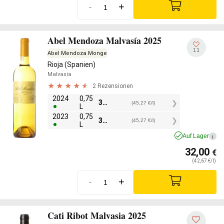
-
+
Abel Mendoza Malvasía 2025
11
Abel Mendoza Monge
Rioja (Spanien)
Malvasia
2 Rezensionen
2024
0,75
33,95
€
(45,27 €/l)
L
2023
0,75
33,95
€
(45,27 €/l)
L
Auf Lager
i
32,00
€
(42,67 €/l)
-
+
Cati Ribot Malvasia 2025