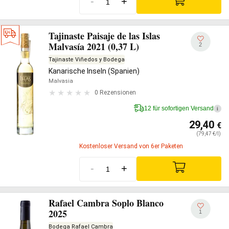
-
+
Tajinaste Paisaje de las Islas
Malvasía 2021 (0,37 L)
2
Tajinaste Viñedos y Bodega
Kanarische Inseln (Spanien)
Malvasia
0 Rezensionen
12 für sofortigen Versand
i
29,40
€
(79,47 €/l)
Kostenloser Versand von 6er Paketen
-
+
Rafael Cambra Soplo Blanco
2025
1
Bodega Rafael Cambra