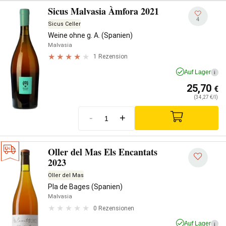
Sicus Malvasia Àmfora 2021
4
Sicus Celler
Weine ohne g. A. (Spanien)
Malvasia
1 Rezension
Auf Lager
i
25,70
€
(34,27 €/l)
-
+
Oller del Mas Els Encantats
2023
Oller del Mas
Pla de Bages (Spanien)
Malvasia
0 Rezensionen
Auf Lager
i