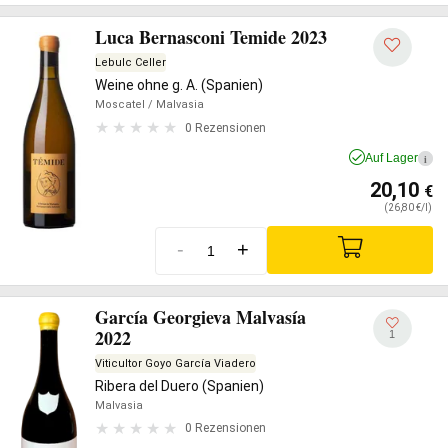
Luca Bernasconi Temide 2023
Lebulc Celler
Weine ohne g. A. (Spanien)
Moscatel
/ Malvasia
0 Rezensionen
Auf Lager
i
20,10
€
(26,80 €/l)
-
+
García Georgieva Malvasía
2022
1
Viticultor Goyo García Viadero
Ribera del Duero (Spanien)
Malvasia
0 Rezensionen