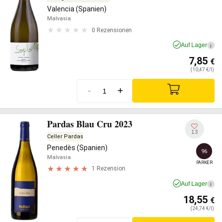
Valencia (Spanien)
Malvasia
0 Rezensionen
Auf Lager
i
7,85
€
(10,47 €/l)
-
+
Pardas Blau Cru 2023
13
Celler Pardas
Penedès (Spanien)
96
Malvasia
PARKER
1 Rezension
Auf Lager
i
18,55
€
(24,74 €/l)