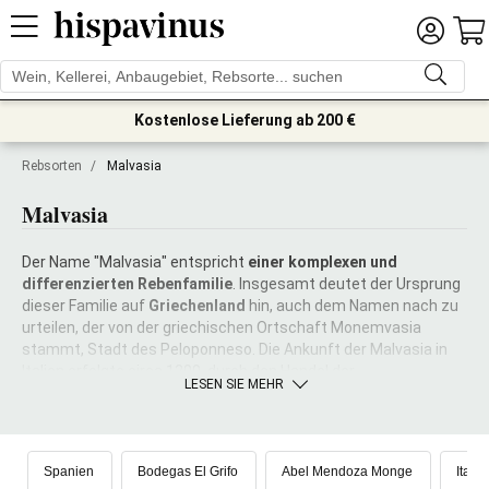
Kostenlose Lieferung ab 200 €
Rebsorten
/
Malvasia
Malvasia
Der Name "Malvasia" entspricht
einer komplexen und
differenzierten Rebenfamilie
. Insgesamt deutet der Ursprung
dieser Familie auf
Griechenland
hin, auch dem Namen nach zu
urteilen, der von der griechischen Ortschaft Monemvasia
stammt, Stadt des Peloponneso. Die Ankunft der Malvasia in
Italien erfolgte circa 1200, durch den Handel der
LESEN SIE MEHR
Republik
Venedig
. Immerhin gab es Mavlasia Trauben bereits in
Triveneto (die Berühmteste ist die
Malvasia Istriens
), und
folglich in der Emilia, mit der
Malvasia di Candia
, in der
Toskana, mit der
Malvasia Bianca Lunga
und der Malvasia des
Spanien
Bodegas El Grifo
Abel Mendoza Monge
Italie
Chianti, im Latium, mit der
Malvasia Puntinata
, und dann noch