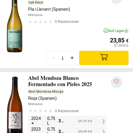
Cati Ribot
Pla i Llevant (Spanien)
Malvasia
0 Rezensionen
Auf Lager
i
23,85
€
(31,80 €/l)
-
+
Abel Mendoza Blanco
Fermentado con Pieles 2025
Abel Mendoza Monge
Rioja (Spanien)
Malvasia
0 Rezensionen
2024
0,75
33,90
€
(45,20 €/l)
L
2023
0,75
36,50
€
(48,66 €/l)