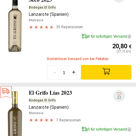
Bodegas El Grifo
Lanzarote (Spanien)
Malvasia
35 Rezensionen
6 für sofortigen Versand
i
20,80
€
(27,73 €/l)
Kostenloser Versand von 6er Paketen
-
+
El Grifo Lías 2023
22
Bodegas El Grifo
Lanzarote (Spanien)
Malvasia
7 Rezensionen
5 für sofortigen Versand
i