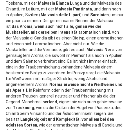
Toskana, mit der
Malvasia Bianca Lunga
und der Malvasia des
Chianti, im Latium, mit der
Malvasia Puntinata
, und dann noch
in Apulien, Sizilien (
Malvasia delle Lipari
) und
Sardinien
, um nur
ein paar zu nennen. Der gemeinsame Nenner der Malvasia
ist
das Aroma, wenn auch nicht alle, genau wie die
Muskateller, mit derselben Intensität aromatisch sind
. Von
der Malvasia di Candia gibt es einen Biotyp, einen aromatischen
und einen nicht aromatischen. Aber nicht nur: Wie die
Muskateller und die Vernacce, gibt es auch
Malvasia Nera
, von
gemäßigtem Aroma, die sowohl im Piemont als auch in Apulien
und dem Salento verbreitet sind. Es ist nicht immer einfach,
eine in der Traubenmischung vorhandene Malvasia einem
bestimmten Biotyp zuzuordnen. Im Prinizp sorgt die Malvasia
für Weißweine mit mäßiger Struktur, wenig Alkohol und
angenehemem Aroma.
Normalerweise leichte Weißweine und
als Aperitif
, in Reinform oder in der Traubenmischung mit
anderen Trauben, generell neutraler und frischer als die der
Gegend. Manchmal
perlend
, eignet sie sich auch gebietsweise
zur
Trocknung
, wie es die Großen der Hügel von Piacenza, des
Chianti beim Vinsanto und der Äolischen Inseln zeigen. Sie
besitzt
Langlebigkeit und Komplexität, vor allem bei den
edelsten Sorten
, wie der aromatischen Malvasia di Candia und