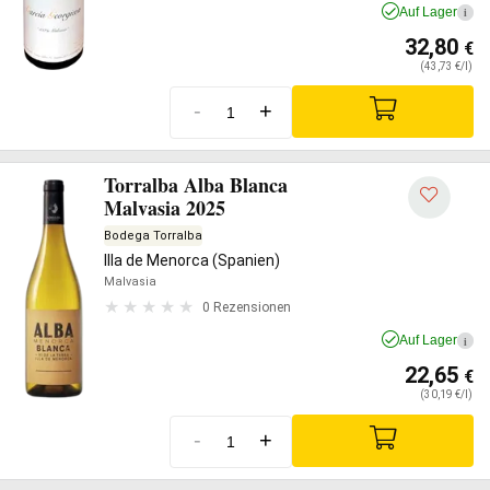
Auf Lager
i
32,80
€
(43,73 €/l)
-
+
Torralba Alba Blanca
Malvasia 2025
Bodega Torralba
Illa de Menorca (Spanien)
Malvasia
0 Rezensionen
Auf Lager
i
22,65
€
(30,19 €/l)
-
+