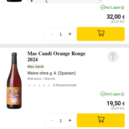
L
Auf Lager
i
32,00
€
(42,67 €/l)
-
+
Mas Candí Orange Rouge
2024
1
Mas Candí
Weine ohne g. A. (Spanien)
Malvasia
/ Mandó
0 Rezensionen
Auf Lager
i
19,50
€
(26,01 €/l)
-
+