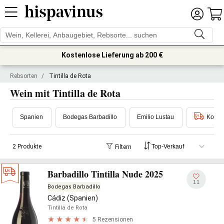
Kostenlose Lieferung ab 200 €
Rebsorten
/
Tintilla de Rota
Wein mit Tintilla de Rota
Spanien
Bodegas Barbadillo
Emilio Lustau
Koste
2 Produkte
Filtern
Barbadillo Tintilla Nude 2025
11
Bodegas Barbadillo
Cádiz (Spanien)
Tintilla de Rota
5 Rezensionen