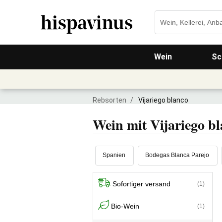
Wein
Sc
Rebsorten
/
Vijariego blanco
Wein mit Vijariego b
Spanien
Bodegas Blanca Parejo
Sofortiger versand
(1)
Bio-Wein
(1)