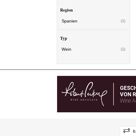
Region
Spanien
(1)
Typ
Wein
(1)
GESC
VON R
Wine A
B