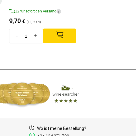
12 für sofortigen Versand
i
9,70
€
(12,93 €/l)
-
+
Wo ist meine Bestellung?