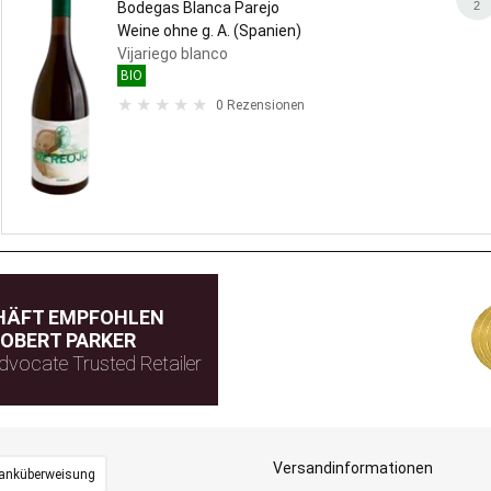
2
Bodegas Blanca Parejo
Weine ohne g. A. (Spanien)
Vijariego blanco
BIO
0 Rezensionen
HÄFT EMPFOHLEN
OBERT PARKER
dvocate Trusted Retailer
Versandinformationen
anküberweisung