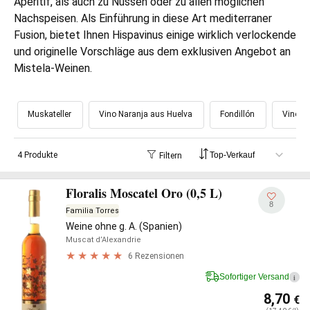
Aperitif, als auch zu Nüssen oder zu allen möglichen
Nachspeisen. Als Einführung in diese Art mediterraner
Fusion, bietet Ihnen Hispavinus einige wirklich verlockende
und originelle Vorschläge aus dem exklusiven Angebot an
Mistela-Weinen.
Muskateller
Vino Naranja aus Huelva
Fondillón
Vino R
4 Produkte
Filtern
Floralis Moscatel Oro (0,5 L)
8
Familia Torres
Weine ohne g. A. (Spanien)
Muscat d’Alexandrie
6 Rezensionen
Sofortiger Versand
i
8,70
€