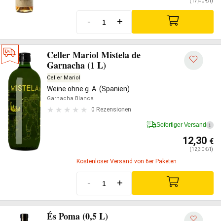
(17,40 €/l)
-
+
Celler Mariol Mistela de
Garnacha (1 L)
Celler Mariol
Weine ohne g. A. (Spanien)
Garnacha Blanca
0 Rezensionen
Sofortiger Versand
i
12,30
€
(12,30 €/l)
Kostenloser Versand von 6er Paketen
-
+
És Poma (0,5 L)