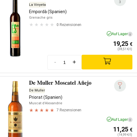
3
La Vinyeta
Empordà (Spanien)
Grenache gris
0 Rezensionen
Auf Lager
i
19,25
€
(38,51 €/l)
-
+
De Muller Moscatel Añejo
5
De Muller
Priorat (Spanien)
Muscat d’Alexandrie
7 Rezensionen
Auf Lager
i
11,25
€
(14,99 €/l)