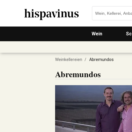
Wein
Sc
Weinkellereien
/
Abremundos
Abremundos