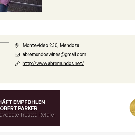
Montevideo 230, Mendoza
abremundoswines@gmail.com
http://www.abremundos.net/
HÄFT EMPFOHLEN
OBERT PARKER
dvocate Trusted Retailer