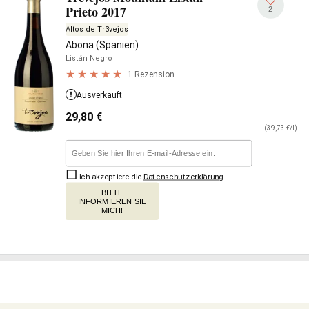
Prieto 2017
2
Altos de Tr3vejos
Abona (Spanien)
Listán Negro
1 Rezension
Ausverkauft
29,80
€
(39,73 €/l)
Ich akzeptiere die
Datenschutzerklärung
.
BITTE
INFORMIEREN SIE
MICH!