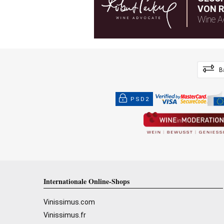
VON R
Wine A
B
PSD2
Internationale Online-Shops
Vinissimus.com
Vinissimus.fr