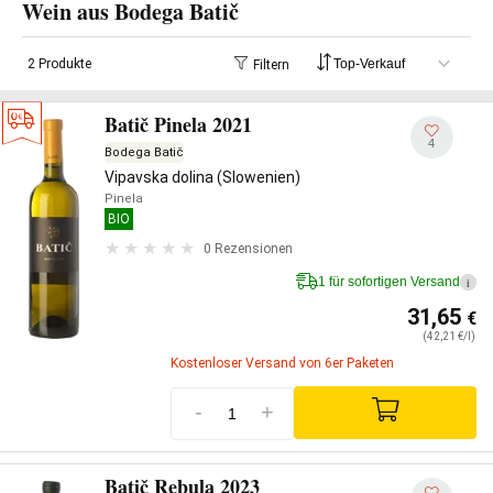
Wein aus Bodega Batič
2 Produkte
Filtern
Batič Pinela 2021
4
Bodega Batič
Vipavska dolina (Slowenien)
Pinela
BIO
0 Rezensionen
1 für sofortigen Versand
i
31,65
€
(42,21 €/l)
Kostenloser Versand von 6er Paketen
-
+
Batič Rebula 2023