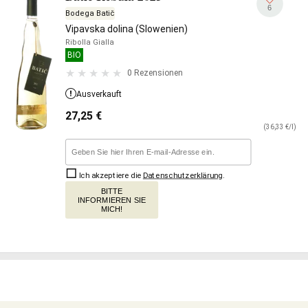
6
Bodega Batič
Vipavska dolina (Slowenien)
Ribolla Gialla
BIO
0 Rezensionen
Ausverkauft
27,25
€
(36,33 €/l)
Ich akzeptiere die
Datenschutzerklärung
.
BITTE
INFORMIEREN SIE
MICH!