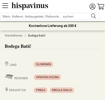
Kostenlose Lieferung ab 200 €
Weinkellereien
/
Bodega Batič
Bodega Batič
SLOWENIEN
LAND
VIPAVSKA DOLINA
REGIONEN
REBSORTEN
PINELA
RIBOLLA GIALLA