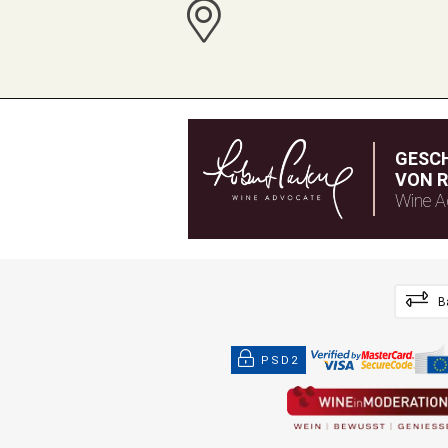
GESC
VON R
Wine A
B
PSD2