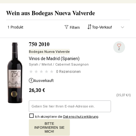
Wein aus Bodegas Nueva Valverde
1 Produkt
Filtern
750 2010
2
Bodegas Nueva Valverde
Vinos de Madrid (Spanien)
Syrah
/ Merlot
/ Cabernet Sauvignon
0 Rezensionen
Ausverkauft
26,30
€
(35,07 €/l)
Ich akzeptiere die
Datenschutzerklärung
.
BITTE
INFORMIEREN SIE
MICH!