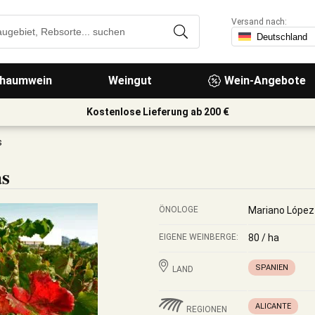
Versand nach:
haumwein
Weingut
Wein-Angebote
Kostenlose Lieferung ab 200 €
s
as
ÖNOLOGE
Mariano López
EIGENE WEINBERGE:
80 / ha
SPANIEN
LAND
ALICANTE
REGIONEN