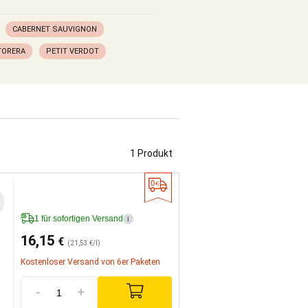
CABERNET SAUVIGNON
TORERA
PETIT VERDOT
1 Produkt
1 für sofortigen Versand
i
16,15
€
(21,53 €/l)
Kostenloser Versand von 6er Paketen
-
+