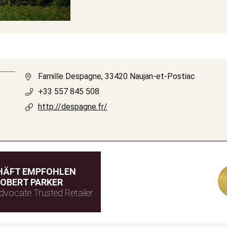
Famille Despagne, 33420 Naujan-et-Postiac
+33 557 845 508
http://despagne.fr/
HÄFT EMPFOHLEN
OBERT PARKER
dvocate Trusted Retailer