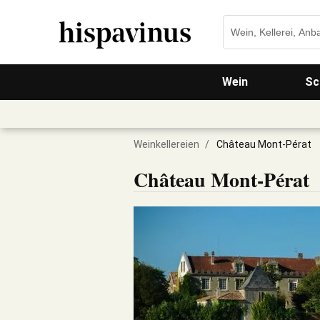
Wein
Sc
Weinkellereien
/
Château Mont-Pérat
Château Mont-Pérat