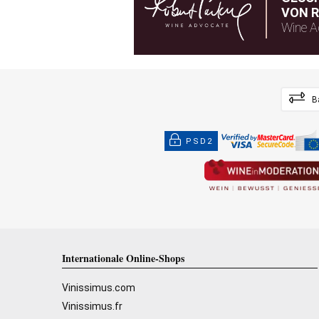
VON R
Wine A
B
PSD2
Internationale Online-Shops
Vinissimus.com
Vinissimus.fr