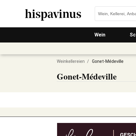
Wein
Sc
Weinkellereien
/
Gonet-Médeville
Gonet-Médeville
GESC