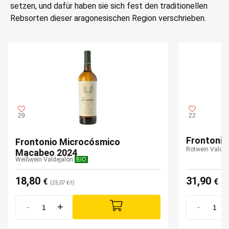
setzen, und dafür haben sie sich fest den traditionellen
Rebsorten dieser aragonesischen Region verschrieben.
29
22
Frontonio
Frontonio Microcósmico
Rotwein Valdej
Macabeo 2024
Weißwein Valdejalón
BIO
18,80
31,90
€
€
(25,07 €/l)
(42
-
+
-