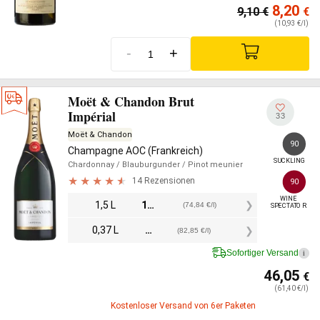
8,20
9,10
€
€
(10,93 €/l)
-
+
Moët & Chandon Brut
Impérial
33
Moët & Chandon
90
Champagne AOC (Frankreich)
SUCKLING
Chardonnay
/ Blauburgunder
/ Pinot meunier
14 Rezensionen
90
WINE

1,5 L
112,25
€
(74,84 €/l)
SPECTATOR
0,37 L
30,65
€
(82,85 €/l)
Sofortiger Versand
i
46,05
€
(61,40 €/l)
Kostenloser Versand von 6er Paketen