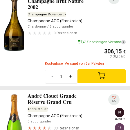
Champagne Brut Nature
2002
Champagne Duval-Leroy
Champagne AOC (Frankreich)
Chardonnay
/ Blauburgunder
0 Rezensionen
7 für sofortigen Versand
i
306,15
€
(408,20 €/l)
Kostenloser Versand von 6er Paketen
-
+
André Clouet Grande
Réserve Grand Cru
65
André Clouet
91
Champagne AOC (Frankreich)
PARKER
Blauburgunder
15
33 Rezensionen