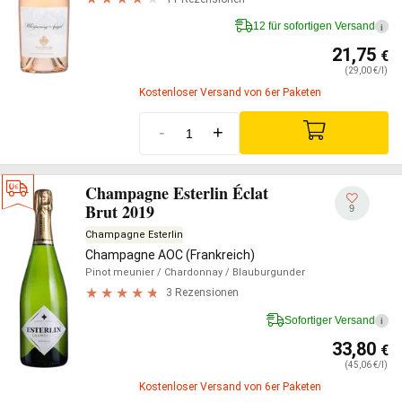
12 für sofortigen Versand
i
21,75
€
(29,00 €/l)
Kostenloser Versand von 6er Paketen
-
+
Champagne Esterlin Éclat
Brut 2019
9
Champagne Esterlin
Champagne AOC (Frankreich)
Pinot meunier
/ Chardonnay
/ Blauburgunder
3 Rezensionen
Sofortiger Versand
i
33,80
€
(45,06 €/l)
Kostenloser Versand von 6er Paketen