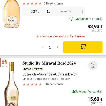
6 Rezensionen
0,37 L
66,60
€
(180,01 €/l)
1 verfügbar in 1 Tag
i
93,90
€
(125,20 €/l)
Kostenloser Versand von 6er Paketen
-
+
Studio By Miraval Rosé 2024
18
Château Miraval
Côtes-de-Provence AOC (Frankreich)
Cinsaut
/ Garnacha
/ Rolle
/ Tibouren
8 Rezensionen
Sofortiger Versand
i
15,60
€
(20,80 €/l)