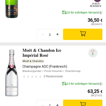
JANCIS

ROBINSON
16 für sofortigen Versand
i
36,50
€
(48,66 €/l)
-
+
Moët & Chandon Ice
Impérial Rosé
8
Moët & Chandon
Champagne AOC (Frankreich)
Blauburgunder
/ Pinot meunier
/ Chardonnay
0 Rezensionen
13 für sofortigen Versand
i
63,25
€
(84,33 €/l)
-
+