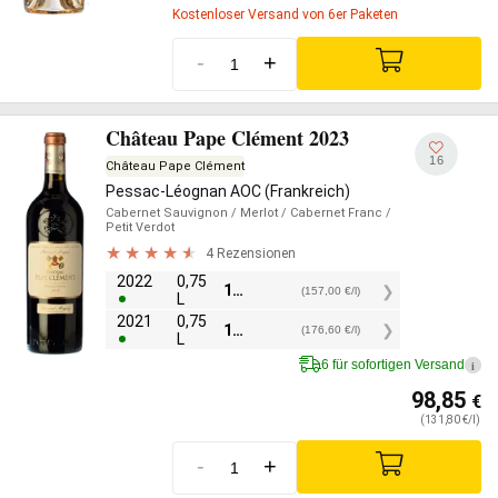
Kostenloser Versand von 6er Paketen
-
+
Château Pape Clément 2023
16
Château Pape Clément
Pessac-Léognan AOC (Frankreich)
Cabernet Sauvignon
/ Merlot
/ Cabernet Franc
/
Petit Verdot
4 Rezensionen
2022
0,75
117,75
€
(157,00 €/l)
L
2021
0,75
132,45
€
(176,60 €/l)
L
6 für sofortigen Versand
i
98,85
€
(131,80 €/l)
-
+