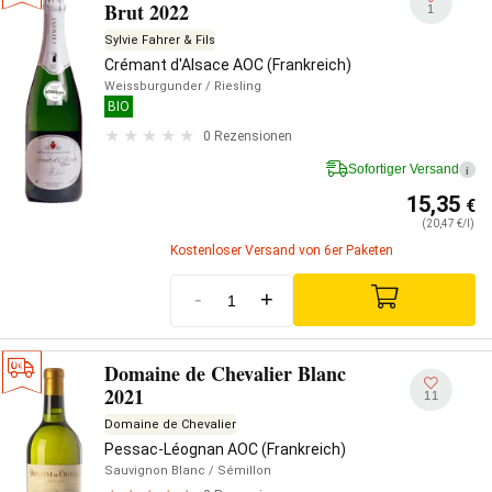
Brut 2022
1
Sylvie Fahrer & Fils
Crémant d'Alsace AOC (Frankreich)
Weissburgunder
/ Riesling
BIO
0 Rezensionen
Sofortiger Versand
i
15,35
€
(20,47 €/l)
Kostenloser Versand von 6er Paketen
-
+
Domaine de Chevalier Blanc
2021
11
Domaine de Chevalier
Pessac-Léognan AOC (Frankreich)
Sauvignon Blanc
/ Sémillon