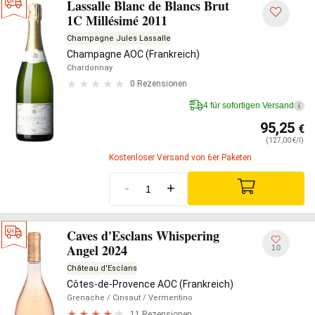
Lassalle Blanc de Blancs Brut
1C Millésimé 2011
Champagne Jules Lassalle
Champagne AOC (Frankreich)
Chardonnay
0 Rezensionen
4 für sofortigen Versand
i
95,25
€
(127,00 €/l)
Kostenloser Versand von 6er Paketen
-
+
Caves d'Esclans Whispering
Angel 2024
10
Château d'Esclans
Côtes-de-Provence AOC (Frankreich)
Grenache
/ Cinsaut
/ Vermentino
11 Rezensionen