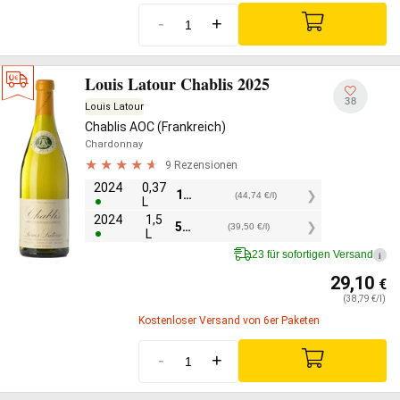
-
+
Louis Latour Chablis 2025
38
Louis Latour
Chablis AOC (Frankreich)
Chardonnay
9 Rezensionen
2024
0,37
16,55
€
(44,74 €/l)
L
2024
1,5
59,25
€
(39,50 €/l)
L
23 für sofortigen Versand
i
29,10
€
(38,79 €/l)
Kostenloser Versand von 6er Paketen
-
+