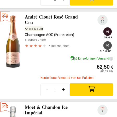
André Clouet Rosé Grand
Cru
28
André Clouet
93
Champagne AOC (Frankreich)
PARKER
Blauburgunder
93
7 Rezensionen
SUCKLING
6 für sofortigen Versand
i
62,50
€
(83,33 €/l)
Kostenloser Versand von 6er Paketen
-
+
Moët & Chandon Ice
Impérial
7