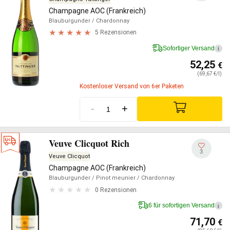
Champagne AOC (Frankreich)
Blauburgunder
/ Chardonnay
5 Rezensionen
Sofortiger Versand
i
52,25
€
(69,67 €/l)
Kostenloser Versand von 6er Paketen
-
+
Veuve Clicquot Rich
3
Veuve Clicquot
Champagne AOC (Frankreich)
Blauburgunder
/ Pinot meunier
/ Chardonnay
0 Rezensionen
6 für sofortigen Versand
i
71,70
€