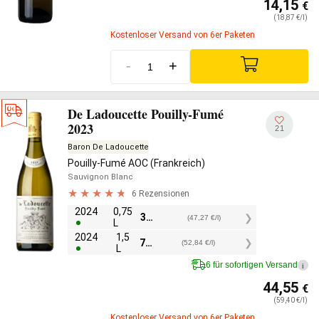
14,15
€
(18,87 €/l)
Kostenloser Versand von 6er Paketen
-
+
De Ladoucette Pouilly-Fumé
2023
21
Baron De Ladoucette
Pouilly-Fumé AOC (Frankreich)
Sauvignon Blanc
6 Rezensionen
2024
0,75
35,45
€
(47,27 €/l)
L
2024
1,5
79,25
€
(52,84 €/l)
L
6 für sofortigen Versand
i
44,55
€
(59,40 €/l)
Kostenloser Versand von 6er Paketen