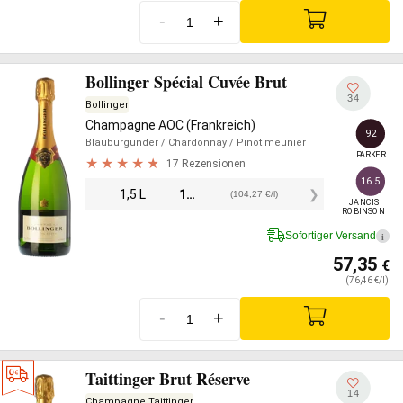
-
+
Bollinger Spécial Cuvée Brut
34
Bollinger
Champagne AOC (Frankreich)
92
Blauburgunder
/ Chardonnay
/ Pinot meunier
PARKER
17 Rezensionen
16.5
1,5 L
156,40
€
(104,27 €/l)
JANCIS

ROBINSON
Sofortiger Versand
i
57,35
€
(76,46 €/l)
-
+
Taittinger Brut Réserve
14
Champagne Taittinger