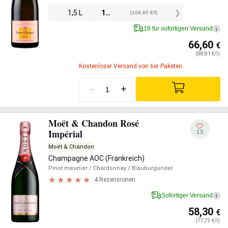
1,5 L
156,90
€
(104,60 €/l)
18 für sofortigen Versand
i
66,60
€
(88,81 €/l)
Kostenloser Versand von 6er Paketen
-
+
Moët & Chandon Rosé
Impérial
13
Moët & Chandon
Champagne AOC (Frankreich)
Pinot meunier
/ Chardonnay
/ Blauburgunder
4 Rezensionen
Sofortiger Versand
i
58,30
€
(77,73 €/l)