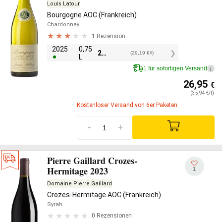
Louis Latour
Bourgogne AOC (Frankreich)
Chardonnay
1 Rezension
2025
0,75
21,90
€
(29,19 €/l)
L
1 für sofortigen Versand
i
26,95
€
(35,94 €/l)
Kostenloser Versand von 6er Paketen
-
+
Pierre Gaillard Crozes-
Hermitage 2023
1
Domaine Pierre Gaillard
Crozes-Hermitage AOC (Frankreich)
Syrah
0 Rezensionen