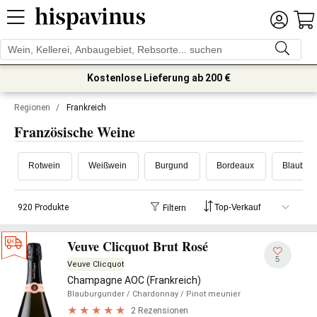
Kostenlose Lieferung ab 200 €
Regionen
/
Frankreich
Französische Weine
Rotwein
Weißwein
Burgund
Bordeaux
Blaubur
920 Produkte
Filtern
Veuve Clicquot Brut Rosé
5
Veuve Clicquot
Champagne AOC (Frankreich)
Blauburgunder
/ Chardonnay
/ Pinot meunier
2 Rezensionen