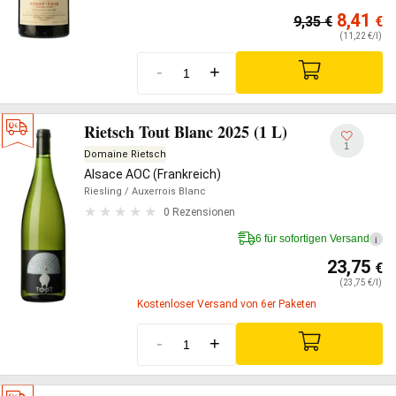
8,41
9,35
€
€
(11,22 €/l)
-
+
Rietsch Tout Blanc 2025 (1 L)
1
Domaine Rietsch
Alsace AOC (Frankreich)
Riesling
/ Auxerrois Blanc
0 Rezensionen
6 für sofortigen Versand
i
23,75
€
(23,75 €/l)
Kostenloser Versand von 6er Paketen
-
+