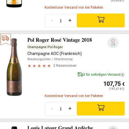
(95,60 €/l)
Kostenloser Versand von 6er Paketen
-
+
Pol Roger Rosé Vintage 2018
13
Champagne Pol Roger
Champagne AOC (Frankreich)
Blauburgunder
/ Chardonnay
2 Rezensionen
3 für sofortigen Versand
i
107,75
€
(143,67 €/l)
Kostenloser Versand von 6er Paketen
-
+
Louis Latour Grand Ardèche