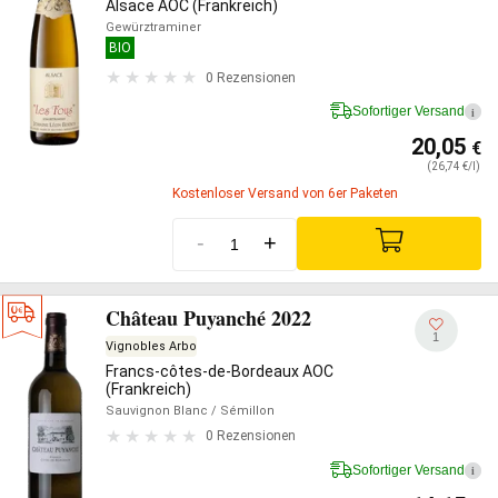
Alsace AOC (Frankreich)
Gewürztraminer
BIO
0 Rezensionen
Sofortiger Versand
i
20,05
€
(26,74 €/l)
Kostenloser Versand von 6er Paketen
-
+
Château Puyanché 2022
1
Vignobles Arbo
Francs-côtes-de-Bordeaux AOC
(Frankreich)
Sauvignon Blanc
/ Sémillon
0 Rezensionen
Sofortiger Versand
i