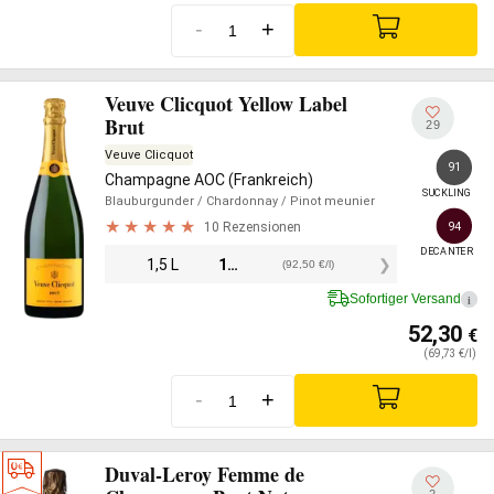
-
+
Veuve Clicquot Yellow Label
Brut
29
Veuve Clicquot
91
Champagne AOC (Frankreich)
SUCKLING
Blauburgunder
/ Chardonnay
/ Pinot meunier
10 Rezensionen
94
DECANTER
1,5 L
138,75
€
(92,50 €/l)
Sofortiger Versand
i
52,30
€
(69,73 €/l)
-
+
Duval-Leroy Femme de
2