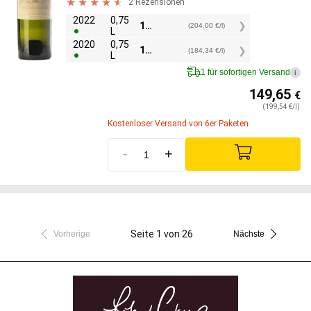
2 Rezensionen
2022
0,75
153,00
€
(204,00 €/l)
L
2020
0,75
138,25
€
(184,34 €/l)
L
1 für sofortigen Versand
i
149,65
€
(199,54 €/l)
Kostenloser Versand von 6er Paketen
-
+
Seite 1 von 26
Vorherige
Nächste