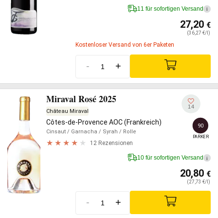
11 für sofortigen Versand
i
27,20
€
(36,27 €/l)
Kostenloser Versand von 6er Paketen
-
+
Miraval Rosé 2025
14
Château Miraval
Côtes-de-Provence AOC (Frankreich)
90
Cinsaut
/ Garnacha
/ Syrah
/ Rolle
PARKER
12 Rezensionen
10 für sofortigen Versand
i
20,80
€
(27,73 €/l)
-
+