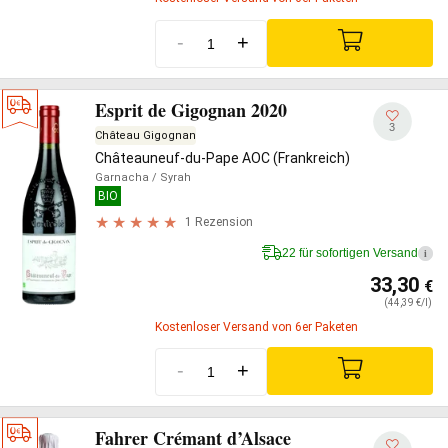
-
+
Esprit de Gigognan 2020
3
Château Gigognan
Châteauneuf-du-Pape AOC (Frankreich)
Garnacha
/ Syrah
BIO
1 Rezension
22 für sofortigen Versand
i
33,30
€
(44,39 €/l)
Kostenloser Versand von 6er Paketen
-
+
Fahrer Crémant d’Alsace