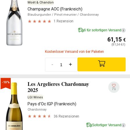
Moët & Chandon
Champagne AOC (Frankreich)
Blauburgunder
/ Pinot meunier
/ Chardonnay
1 Rezension
6 für sofortigen Versand
i
61,15
€
(81,54 €/l)
Kostenloser Versand von 6er Paketen
-
+
Les Argelieres Chardonnay
-10%
2025
71
LGI Wines
Pays d'Oc IGP (Frankreich)
Chardonnay
36 Rezensionen
Sofortiger Versand
i