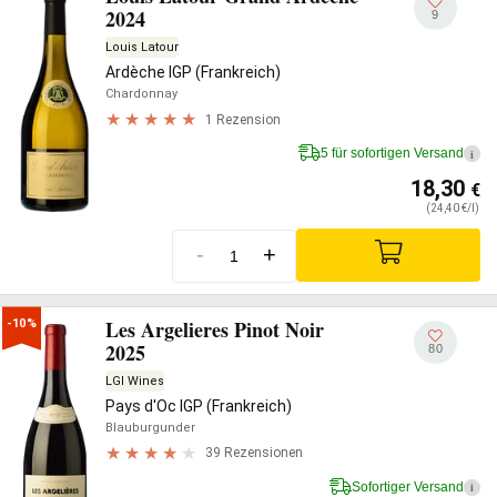
2024
9
Louis Latour
Ardèche IGP (Frankreich)
Chardonnay
1 Rezension
5 für sofortigen Versand
i
18,30
€
(24,40 €/l)
-
+
Les Argelieres Pinot Noir
-10%
2025
80
LGI Wines
Pays d'Oc IGP (Frankreich)
Blauburgunder
39 Rezensionen
Sofortiger Versand
i