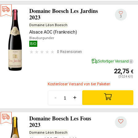
Domaine Boesch Les Jardins
2023
3
Domaine Léon Boesch
Alsace AOC (Frankreich)
Blauburgunder
BIO
0 Rezensionen
Sofortiger Versand
i
22,75
€
(30,34 €/l)
Kostenloser Versand von 6er Paketen
-
+
Domaine Boesch Les Fous
2023
Domaine Léon Boesch