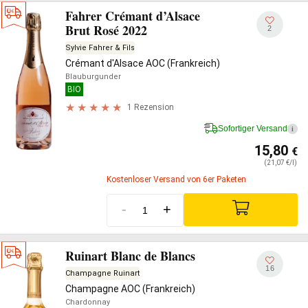
Fahrer Crémant d’Alsace
Brut Rosé 2022
2
Sylvie Fahrer & Fils
Crémant d'Alsace AOC (Frankreich)
Blauburgunder
BIO
1 Rezension
Sofortiger Versand
i
15,80
€
(21,07 €/l)
Kostenloser Versand von 6er Paketen
-
+
Ruinart Blanc de Blancs
16
Champagne Ruinart
Champagne AOC (Frankreich)
Chardonnay