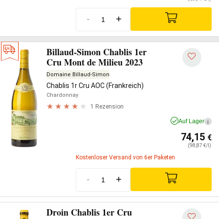
-
+
Billaud-Simon Chablis 1er
Cru Mont de Milieu 2023
Domaine Billaud-Simon
Chablis 1r Cru AOC (Frankreich)
Chardonnay
1 Rezension
Auf Lager
i
74,15
€
(98,87 €/l)
Kostenloser Versand von 6er Paketen
-
+
Droin Chablis 1er Cru