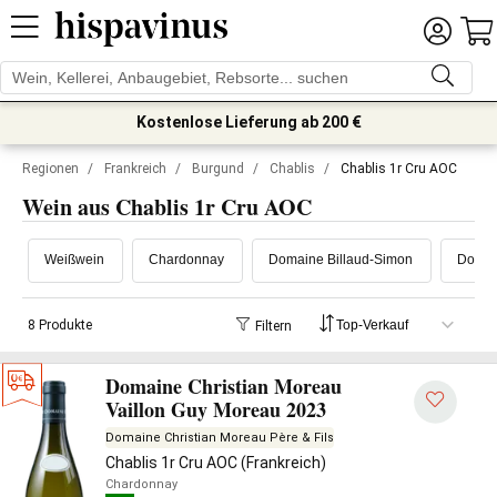
Kostenlose Lieferung ab 200 €
Regionen
/
Frankreich
/
Burgund
/
Chablis
/
Chablis 1r Cru AOC
Wein aus Chablis 1r Cru AOC
Weißwein
Chardonnay
Domaine Billaud-Simon
Domain
8 Produkte
Filtern
Domaine Christian Moreau
Vaillon Guy Moreau 2023
Domaine Christian Moreau Père & Fils
Chablis 1r Cru AOC (Frankreich)
Chardonnay