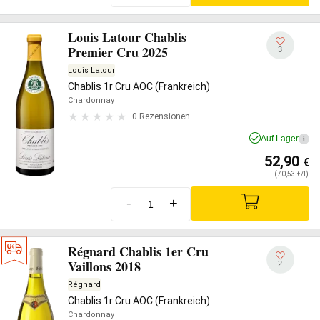
Louis Latour Chablis
Premier Cru 2025
3
Louis Latour
Chablis 1r Cru AOC (Frankreich)
Chardonnay
0 Rezensionen
Auf Lager
i
52,90
€
(70,53 €/l)
-
+
Régnard Chablis 1er Cru
Vaillons 2018
2
Régnard
Chablis 1r Cru AOC (Frankreich)
Chardonnay