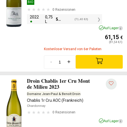
BIO
0 Rezensionen
2022
0,75
53,55
€
(71,40 €/l)
L
Auf Lager
i
61,15
€
(81,54 €/l)
Kostenloser Versand von 6er Paketen
-
+
Droin Chablis 1er Cru Mont
de Milieu 2023
Domaine Jean-Paul & Benoît Droin
Chablis 1r Cru AOC (Frankreich)
Chardonnay
0 Rezensionen
Auf Lager
i