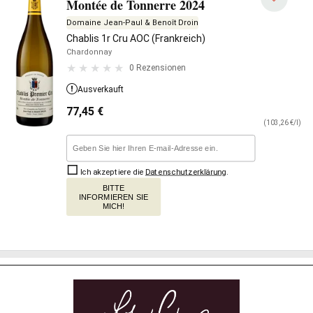
Montée de Tonnerre 2024
Domaine Jean-Paul & Benoît Droin
Chablis 1r Cru AOC (Frankreich)
Chardonnay
0 Rezensionen
Ausverkauft
77,45
€
(103,26 €/l)
Ich akzeptiere die
Datenschutzerklärung
.
BITTE
INFORMIEREN SIE
MICH!