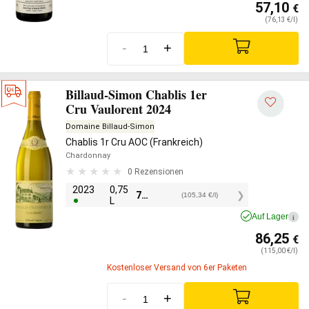
57,10
€
(76,13 €/l)
-
+
Billaud-Simon Chablis 1er
Cru Vaulorent 2024
Domaine Billaud-Simon
Chablis 1r Cru AOC (Frankreich)
Chardonnay
0 Rezensionen
2023
0,75
79,00
€
(105,34 €/l)
L
Auf Lager
i
86,25
€
(115,00 €/l)
Kostenloser Versand von 6er Paketen
-
+