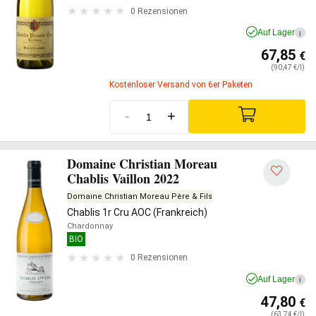
0 Rezensionen
Auf Lager
i
67,85
€
(90,47 €/l)
Kostenloser Versand von 6er Paketen
-
+
Domaine Christian Moreau
Chablis Vaillon 2022
Domaine Christian Moreau Père & Fils
Chablis 1r Cru AOC (Frankreich)
Chardonnay
BIO
0 Rezensionen
Auf Lager
i
47,80
€
(63,74 €/l)