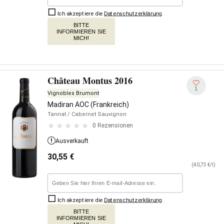
Ich akzeptiere die
Datenschutzerklärung
.
BITTE
INFORMIEREN SIE
MICH!
Château Montus 2016
1
Vignobles Brumont
Madiran AOC (Frankreich)
Tannat
/ Cabernet Sauvignon
0 Rezensionen
Ausverkauft
30,55
€
(40,73 €/l)
Ich akzeptiere die
Datenschutzerklärung
.
BITTE
INFORMIEREN SIE