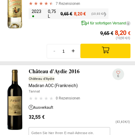
7 Rezensionen
2023
0,75
9,65
€
8,20
€
(10,93 €/l)
L
4 für sofortigen Versand
i
8,20
9,65
€
€
(10,93 €/l)
-
+
Château d'Aydie 2016
6
Château d'Aydie
Madiran AOC (Frankreich)
Tannat
0 Rezensionen
Ausverkauft
32,55
€
(43,40 €/l)