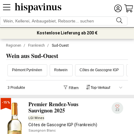
Kostenlose Lieferung ab 200 €
Regionen
/
Frankreich
/
Sud-Ouest
Wein aus Sud-Ouest
Piémont Pyrénéen
Rotwein
Côtes de Gascogne IGP
W
3 Produkte
Filtern
Premier Rendez-Vous
-15%
Sauvignon 2025
22
LGI Wines
Côtes de Gascogne IGP (Frankreich)
Sauvignon Blanc