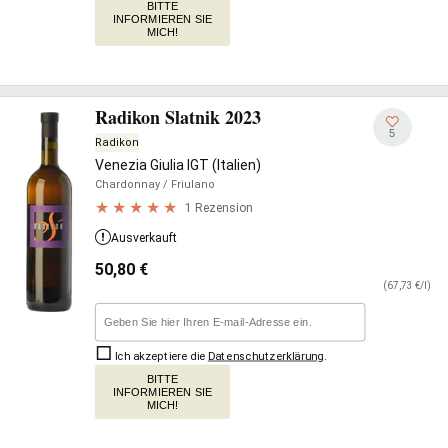
BITTE
INFORMIEREN SIE
MICH!
Radikon Slatnik 2023
5
Radikon
Venezia Giulia IGT (Italien)
Chardonnay
/ Friulano
1 Rezension
Ausverkauft
50,80
€
(67,73 €/l)
Ich akzeptiere die
Datenschutzerklärung
.
BITTE
INFORMIEREN SIE
MICH!