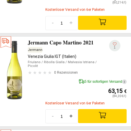
(80,21 €/l)
Kostenloser Versand von 6er Paketen
-
+
Jermann Capo Martino 2021
1
Jermann
Venezia Giulia IGT (Italien)
Friulano
/ Ribolla Gialla
/ Malvasia Istriana
/
Picolit
0 Rezensionen
5 für sofortigen Versand
i
63,15
€
(84,20 €/l)
Kostenloser Versand von 6er Paketen
-
+