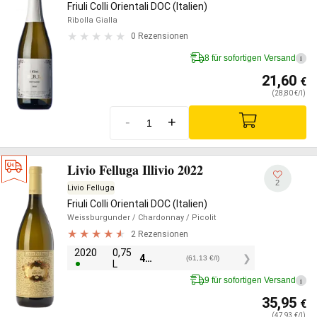
Friuli Colli Orientali DOC (Italien)
Ribolla Gialla
0 Rezensionen
8 für sofortigen Versand
i
21,60
€
(28,80 €/l)
-
+
Livio Felluga Illivio 2022
2
Livio Felluga
Friuli Colli Orientali DOC (Italien)
Weissburgunder
/ Chardonnay
/ Picolit
2 Rezensionen
2020
0,75
45,85
€
(61,13 €/l)
L
9 für sofortigen Versand
i
35,95
€
(47,93 €/l)