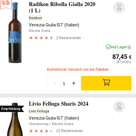
Radikon Ribolla Gialla 2020
(1 L)
10
Radikon
Venezia Giulia IGT (Italien)
Ribolla Gialla
2 Rezensionen
Auf Lager
i
87,45
€
(87,45 €/l)
Kostenloser Versand von 6er Paketen
-
+
Livio Felluga Sharis 2024
33
Empfehlung
Livio Felluga
Venezia Giulia IGT (Italien)
Chardonnay
/ Ribolla Gialla
22 Rezensionen