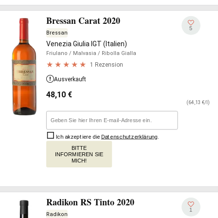
Bressan Carat 2020
5
Bressan
Venezia Giulia IGT (Italien)
Friulano
/ Malvasia
/ Ribolla Gialla
1 Rezension
Ausverkauft
48,10
€
(64,13 €/l)
Ich akzeptiere die
Datenschutzerklärung
.
BITTE
INFORMIEREN SIE
MICH!
Radikon RS Tinto 2020
1
Radikon