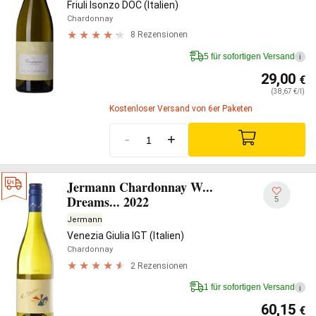
Friuli Isonzo DOC (Italien)
Chardonnay
8 Rezensionen
5 für sofortigen Versand
i
29,00
€
(38,67 €/l)
Kostenloser Versand von 6er Paketen
-
+
Jermann Chardonnay W...
Dreams... 2022
5
Jermann
Venezia Giulia IGT (Italien)
Chardonnay
2 Rezensionen
1 für sofortigen Versand
i
60,15
€