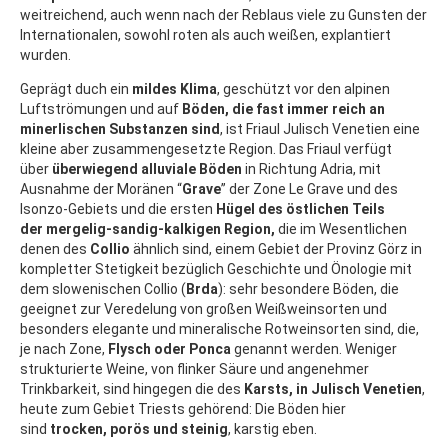
weitreichend, auch wenn nach der Reblaus viele zu Gunsten der
Internationalen, sowohl roten als auch weißen, explantiert
wurden.
Geprägt duch ein
mildes Klima
, geschützt vor den alpinen
Luftströmungen und auf
Böden, die fast immer reich an
minerlischen Substanzen sind
, ist Friaul Julisch Venetien eine
kleine aber zusammengesetzte Region. Das Friaul verfügt
über
überwiegend alluviale Böden
in Richtung Adria, mit
Ausnahme der
Moränen
“
Grave
” der Zone Le Grave und des
Isonzo-Gebiets und die ersten
Hügel des östlichen Teils
der
mergelig-sandig-kalkigen
Region,
die im Wesentlichen
denen des
Collio
ähnlich sind, einem Gebiet der Provinz Görz in
kompletter Stetigkeit bezüglich Geschichte und Önologie mit
dem slowenischen Collio (
Brda
): sehr besondere Böden, die
geeignet zur Veredelung von großen Weißweinsorten und
besonders elegante und mineralische Rotweinsorten sind, die,
je nach Zone,
Flysch oder Ponca
genannt werden. Weniger
strukturierte Weine, von flinker Säure und angenehmer
Trinkbarkeit, sind hingegen die des
Karsts, in Julisch Venetien
,
heute zum Gebiet Triests gehörend: Die Böden hier
sind
trocken, porös und steinig
, karstig eben.