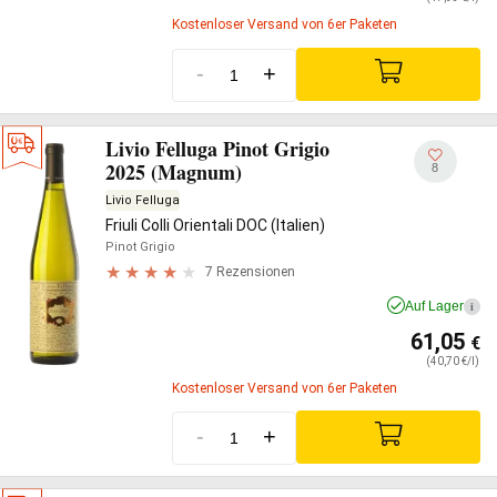
Kostenloser Versand von 6er Paketen
-
+
Livio Felluga Pinot Grigio
2025 (Magnum)
8
Livio Felluga
Friuli Colli Orientali DOC (Italien)
Pinot Grigio
7 Rezensionen
Auf Lager
i
61,05
€
(40,70 €/l)
Kostenloser Versand von 6er Paketen
-
+