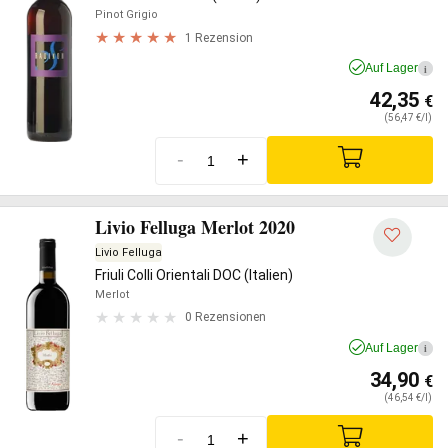
Pinot Grigio
1 Rezension
Auf Lager
i
42,35
€
(56,47 €/l)
-
+
Livio Felluga Merlot 2020
Livio Felluga
Friuli Colli Orientali DOC (Italien)
Merlot
0 Rezensionen
Auf Lager
i
34,90
€
(46,54 €/l)
-
+