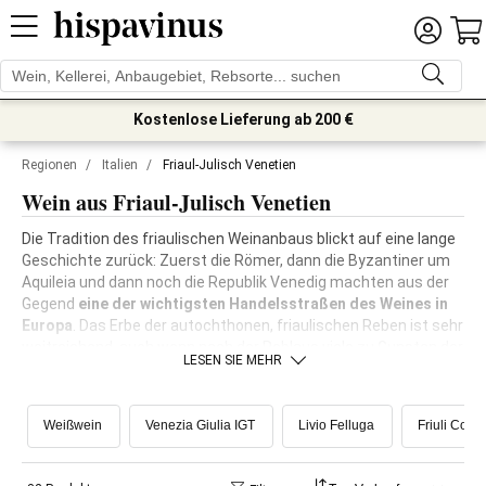
Kostenlose Lieferung ab 200 €
Regionen
/
Italien
/
Friaul-Julisch Venetien
Wein aus Friaul-Julisch Venetien
Die Tradition des friaulischen Weinanbaus blickt auf eine lange
Geschichte zurück: Zuerst die Römer, dann die Byzantiner um
Aquileia und dann noch die Republik Venedig machten aus der
Gegend
eine der wichtigsten Handelsstraßen des Weines in
Europa
. Das Erbe der autochthonen, friaulischen Reben ist sehr
weitreichend, auch wenn nach der Reblaus viele zu Gunsten der
LESEN SIE MEHR
Internationalen, sowohl roten als auch weißen, explantiert
wurden.
Weißwein
Venezia Giulia IGT
Livio Felluga
Friuli Colli