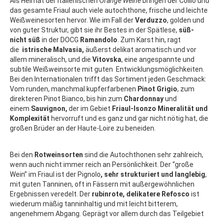
Als Heimat der italienischen O
range Weine
bringen der Collio und
das gesamte Friaul auch viele autochthone, frische und leichte
Weißweinesorten hervor. Wie im Fall der
Verduzzo
, golden und
von guter Struktur, gibt sie ihr Bestes in der Spätlese,
süß-
nicht süß
in der DOCG
Ramandolo
. Zum Karst hin, ragt
die
istrische Malvasia,
äußerst delikat aromatisch und vor
allem mineralisch, und die
Vitovska
, eine angespannte und
subtile Weißweinsorte mit guten Entwicklungsmöglichkeiten.
Bei den Internationalen trifft das Sortiment jeden Geschmack:
Vom runden, manchmal kupferfarbenen
Pinot Grigio
, zum
direkteren Pinot Bianco, bis hin zum
Chardonnay
und
einem
Sauvignon,
der im Gebiet
Friaul-Isonzo
Mineralität und
Komplexität
hervorruft und es ganz und gar nicht nötig hat, die
großen Brüder an der Haute-Loire zu beneiden.
Bei den
Rotweinsorten
sind die Autochthonen sehr zahlreich,
wenn auch nicht immer reich an Persönlichkeit. Der “große
Wein” im Friaul ist der Pignolo
, sehr strukturiert und langlebig
,
mit guten Tanninen, oft in Fässern mit außergewöhnlichen
Ergebnissen veredelt. Der
rubinrote, delikatere Refosco
ist
wiederum mäßig tanninhaltig und mit leicht bitterem,
angenehmem Abgang. Geprägt vor allem durch das Teilgebiet