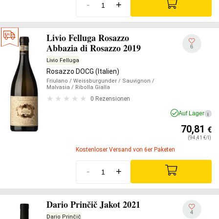
-
+
Livio Felluga Rosazzo
Abbazia di Rosazzo 2019
6
Livio Felluga
Rosazzo DOCG (Italien)
Friulano
/ Weissburgunder
/ Sauvignon
/
Malvasia
/ Ribolla Gialla
0 Rezensionen
Auf Lager
i
70,81
€
(94,41 €/l)
Kostenloser Versand von 6er Paketen
-
+
Dario Prinčič Jakot 2021
4
Dario Prinčič