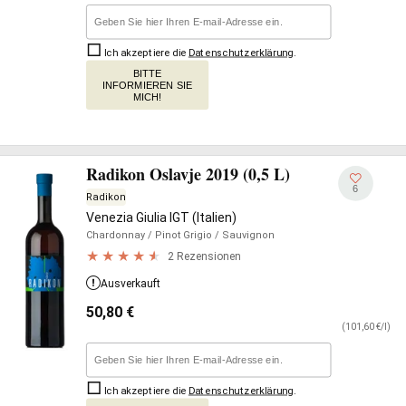
Ich akzeptiere die
Datenschutzerklärung
.
BITTE
INFORMIEREN SIE
MICH!
Radikon Oslavje 2019 (0,5 L)
6
Radikon
Venezia Giulia IGT (Italien)
Chardonnay
/ Pinot Grigio
/ Sauvignon
2 Rezensionen
Ausverkauft
50,80
€
(101,60 €/l)
Ich akzeptiere die
Datenschutzerklärung
.