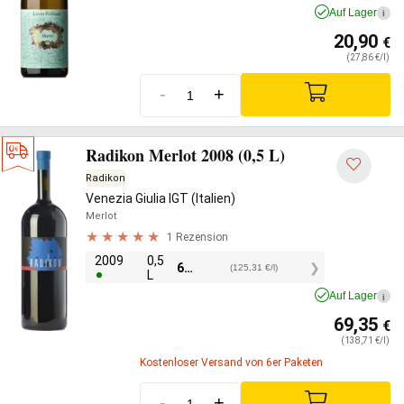
Auf Lager
i
20,90
€
(27,86 €/l)
-
+
Radikon Merlot 2008 (0,5 L)
Radikon
Venezia Giulia IGT (Italien)
Merlot
1 Rezension
2009
0,5
62,65
€
(125,31 €/l)
L
Auf Lager
i
69,35
€
(138,71 €/l)
Kostenloser Versand von 6er Paketen
-
+