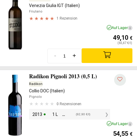
Venezia Giulia IGT (Italien)
Friulano
1 Rezension
Auf Lager
i
49,10
€
(65,47 €/l)
-
+
Radikon Pignoli 2013 (0,5 L)
Radikon
Collio DOC (Italien)
Pignolo
0 Rezensionen
2013
1 L
92,90
€
(92,90 €/l)
Auf Lager
i
54,55
€