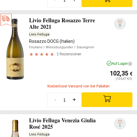
Livio Felluga Rosazzo Terre
Alte 2021
9
Livio Felluga
Rosazzo DOCG (Italien)
Friulano
/ Weissburgunder
/ Sauvignon
2 Rezensionen
Auf Lager
i
102,35
€
(136,47 €/l)
Kostenloser Versand von 6er Paketen
-
+
Livio Felluga Venezia Giulia
Rosé 2025
1
Livio Felluga