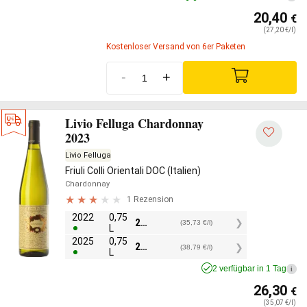
20,40
€
(27,20 €/l)
Kostenloser Versand von 6er Paketen
-
+
Livio Felluga Chardonnay
2023
Livio Felluga
Friuli Colli Orientali DOC (Italien)
Chardonnay
1 Rezension
2022
0,75
26,80
€
(35,73 €/l)
L
2025
0,75
29,10
€
(38,79 €/l)
L
2 verfügbar in 1 Tag
i
26,30
€
(35,07 €/l)