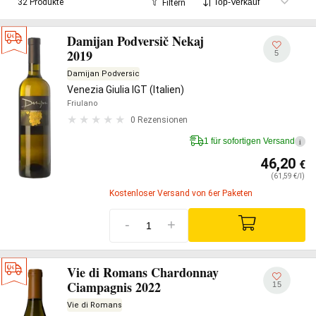
32 Produkte
Filtern
Damijan Podversič Nekaj
2019
5
Damijan Podversic
Venezia Giulia IGT (Italien)
Friulano
0 Rezensionen
1 für sofortigen Versand
i
46,20
€
(61,59 €/l)
Kostenloser Versand von 6er Paketen
-
+
Vie di Romans Chardonnay
Ciampagnis 2022
15
Vie di Romans