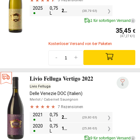
5 Rezensionen
2025
0,75
29,10
€
(38,79 €/l)
L
1 für sofortigen Versand
i
35,45
€
(47,27 €/l)
Kostenloser Versand von 6er Paketen
-
+
Livio Felluga Vertigo 2022
6
Livio Felluga
Delle Venezie DOC (Italien)
Merlot
/ Cabernet Sauvignon
7 Rezensionen
2021
0,75
22,35
€
(29,80 €/l)
L
2020
0,75
19,40
€
(25,86 €/l)
L
9 für sofortigen Versand
i