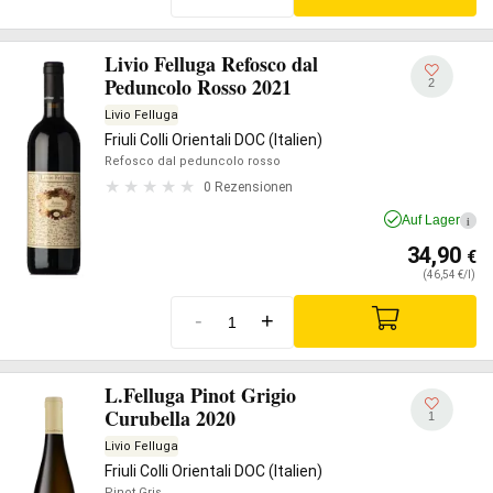
Livio Felluga Refosco dal
Peduncolo Rosso 2021
2
Livio Felluga
Friuli Colli Orientali DOC (Italien)
Refosco dal peduncolo rosso
0 Rezensionen
Auf Lager
i
34,90
€
(46,54 €/l)
-
+
L.Felluga Pinot Grigio
Curubella 2020
1
Livio Felluga
Friuli Colli Orientali DOC (Italien)
Pinot Gris