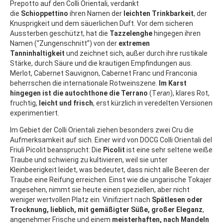
Prepotto auf den Colli Orientali, verdankt
die
Schioppettino
ihren Namen der
leichten Trinkbarkeit
, der
Knusprigkeit und dem säuerlichen Duft. Vor dem sicheren
Aussterben geschützt, hat die
Tazzelenghe
hingegen ihren
Namen (“Zungenschnitt”) von der
extremen
Tanninhaltigkeit
und zeichnet sich, außer durch ihre rustikale
Stärke, durch Säure und die krautigen Empfindungen aus.
Merlot, Cabernet Sauvignon, Cabernet Franc und Franconia
beherrschen die internationale Rotweinszene.
Im Karst
hingegen ist die autochthone die Terrano
(T
eran
), klares Rot,
fruchtig,
leicht und frisch
, erst kürzlich in veredelten Versionen
experimentiert.
Im Gebiet der Colli Orientali ziehen besonders zwei Cru die
Aufmerksamkeit auf sich. Einer wird von DOCG Colli Orientali del
Friuli Picolit beansprucht: Die
Picolit
ist eine sehr seltene weiße
Traube und schwierig zu kultivieren, weil sie unter
Kleinbeerigkeit leidet, was bedeutet, dass nicht alle Beeren der
Traube eine Reifung erreichen. Einst wie die ungarische Tokajer
angesehen, nimmt sie heute einen speziellen, aber nicht
weniger wertvollen Platz ein. Vinifiziert nach
Spätlesen oder
Trocknung, lieblich, mit gemäßigter Süße, großer Eleganz
,
angenehmer Frische und einem
meisterhaften, nach Mandeln