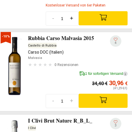
Kostenloser Versand von 6er Paketen
-
+
Rubbia Carso Malvasia 2015
-10%
4
Castello di Rubbia
Carso DOC (Italien)
Malvasia
0 Rezensionen
1 für sofortigen Versand
i
30,96
34,40
€
€
(41,29 €/l)
-
+
I Clivi Brut Nature R_B_L_
3
I Clivi