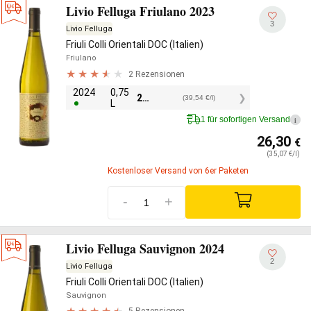
Livio Felluga Friulano 2023
3
Livio Felluga
Friuli Colli Orientali DOC (Italien)
Friulano
2 Rezensionen
2024
0,75
29,65
€
(39,54 €/l)
L
1 für sofortigen Versand
i
26,30
€
(35,07 €/l)
Kostenloser Versand von 6er Paketen
-
+
Livio Felluga Sauvignon 2024
2
Livio Felluga
Friuli Colli Orientali DOC (Italien)
Sauvignon