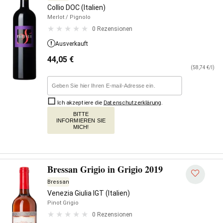
Collio DOC (Italien)
Merlot
/ Pignolo
0 Rezensionen
Ausverkauft
44,05
€
(58,74 €/l)
Ich akzeptiere die
Datenschutzerklärung
.
BITTE
INFORMIEREN SIE
MICH!
Bressan Grigio in Grigio 2019
Bressan
Venezia Giulia IGT (Italien)
Pinot Grigio
0 Rezensionen