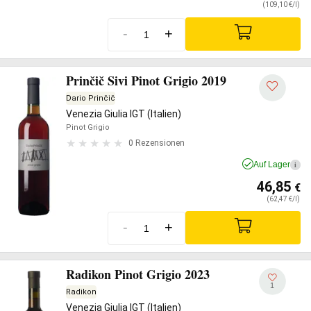
(109,10 €/l)
-
+
Prinčič Sivi Pinot Grigio 2019
Dario Prinčič
Venezia Giulia IGT (Italien)
Pinot Grigio
0 Rezensionen
Auf Lager
i
46,85
€
(62,47 €/l)
-
+
Radikon Pinot Grigio 2023
1
Radikon
Venezia Giulia IGT (Italien)