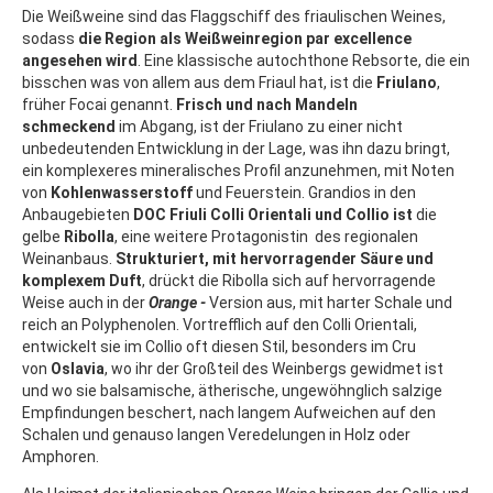
Die Weißweine sind das Flaggschiff des friaulischen Weines,
sodass
die Region als Weißweinregion par excellence
angesehen wird
. Eine klassische autochthone Rebsorte, die ein
bisschen was von allem aus dem Friaul hat, ist die
Friulano
,
früher Focai genannt.
Frisch und nach Mandeln
schmeckend
im Abgang, ist der Friulano zu einer nicht
unbedeutenden Entwicklung in der Lage, was ihn dazu bringt,
ein komplexeres mineralisches Profil anzunehmen, mit Noten
von
Kohlenwasserstoff
und Feuerstein. Grandios in den
Anbaugebieten
DOC Friuli Colli Orientali und Collio ist
die
gelbe
Ribolla
, eine weitere Protagonistin des regionalen
Weinanbaus.
Strukturiert, mit hervorragender Säure und
komplexem Duft
, drückt die Ribolla sich auf hervorragende
Weise auch in der
Orange -
Version aus, mit harter Schale und
reich an Polyphenolen. Vortrefflich auf den Colli Orientali,
entwickelt sie im Collio oft diesen Stil, besonders im Cru
von
Oslavia
, wo ihr der Großteil des Weinbergs gewidmet ist
und wo sie balsamische, ätherische, ungewöhnglich salzige
Empfindungen beschert, nach langem Aufweichen auf den
Schalen und genauso langen Veredelungen in Holz oder
Amphoren.