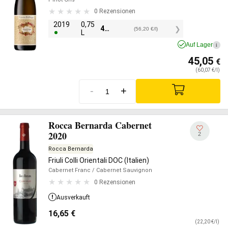
0 Rezensionen
2019
0,75
42,15
€
(56,20 €/l)
L
Auf Lager
i
45,05
€
(60,07 €/l)
-
+
Rocca Bernarda Cabernet
2020
2
Rocca Bernarda
Friuli Colli Orientali DOC (Italien)
Cabernet Franc
/ Cabernet Sauvignon
0 Rezensionen
Ausverkauft
16,65
€
(22,20 €/l)