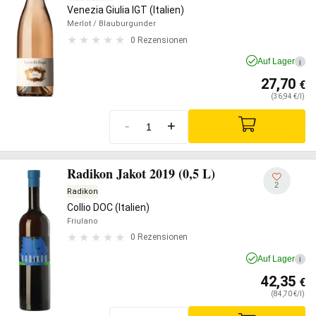
Venezia Giulia IGT (Italien)
Merlot
/ Blauburgunder
0 Rezensionen
Auf Lager
i
27,70
€
(36,94 €/l)
-
+
Radikon Jakot 2019 (0,5 L)
2
Radikon
Collio DOC (Italien)
Friulano
0 Rezensionen
Auf Lager
i
42,35
€
(84,70 €/l)