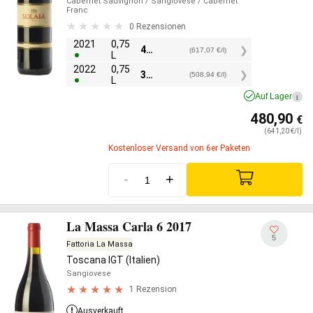
Cabernet Sauvignon
/ Sangiovese
/ Cabernet
Franc
0 Rezensionen
2021
0,75
462,80
€
(617,07 €/l)
L
2022
0,75
381,70
€
(508,94 €/l)
L
Auf Lager
i
480,90
€
(641,20 €/l)
Kostenloser Versand von 6er Paketen
-
+
La Massa Carla 6 2017
5
Fattoria La Massa
Toscana IGT (Italien)
Sangiovese
1 Rezension
Ausverkauft