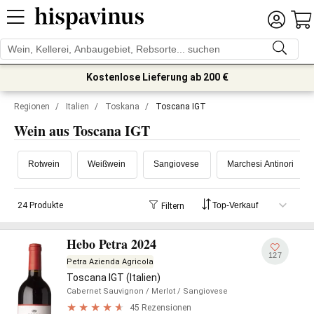
Kostenlose Lieferung ab 200 €
Regionen
/
Italien
/
Toskana
/
Toscana IGT
Wein aus Toscana IGT
Rotwein
Weißwein
Sangiovese
Marchesi Antinori
24 Produkte
Filtern
Hebo Petra 2024
127
Petra Azienda Agricola
Toscana IGT (Italien)
Cabernet Sauvignon
/ Merlot
/ Sangiovese
45 Rezensionen