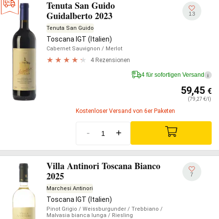
Tenuta San Guido
Guidalberto 2023
13
Tenuta San Guido
Toscana IGT (Italien)
Cabernet Sauvignon
/ Merlot
4 Rezensionen
4 für sofortigen Versand
i
59,45
€
(79,27 €/l)
Kostenloser Versand von 6er Paketen
-
+
Villa Antinori Toscana Bianco
2025
7
Marchesi Antinori
Toscana IGT (Italien)
Pinot Grigio
/ Weissburgunder
/ Trebbiano
/
Malvasia bianca lunga
/ Riesling