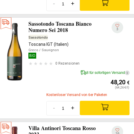
-
+
Sassotondo Toscana Bianco
Numero Sei 2018
3
Sassotondo
Toscana IGT (Italien)
Greco
/ Sauvignon
BIO
0 Rezensionen
8 für sofortigen Versand
i
48,20
€
(64,26 €/l)
Kostenloser Versand von 6er Paketen
-
+
Villa Antinori Toscana Rosso
26