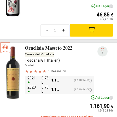
Auf Lager
i
46,85
€
(62,47 €/l)
-
+
Ornellaia Masseto 2022
8
Tenuta dell'Ornellaia
Toscana IGT (Italien)
Merlot
1 Rezension
2021
0,75
1.133,20
€
(1.510,94 €/l)
L
2020
0,75
1.133,20
€
(1.510,94 €/l)
L
Auf Lager
i
1.161,90
€
(1.549,21 €/l)
Kostenloser Versand von 6er Paketen