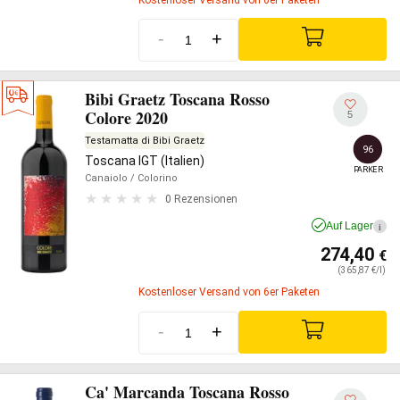
-
+
Bibi Graetz Toscana Rosso
Colore 2020
5
Testamatta di Bibi Graetz
96
Toscana IGT (Italien)
PARKER
Canaiolo
/ Colorino
0 Rezensionen
Auf Lager
i
274,40
€
(365,87 €/l)
Kostenloser Versand von 6er Paketen
-
+
Ca' Marcanda Toscana Rosso