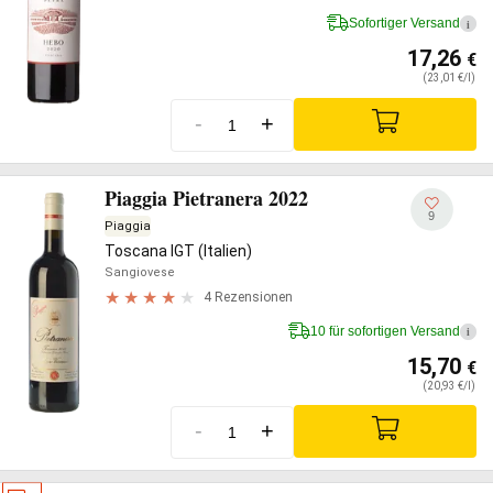
Sofortiger Versand
i
17,26
€
(23,01 €/l)
-
+
Piaggia Pietranera 2022
9
Piaggia
Toscana IGT (Italien)
Sangiovese
4 Rezensionen
10 für sofortigen Versand
i
15,70
€
(20,93 €/l)
-
+