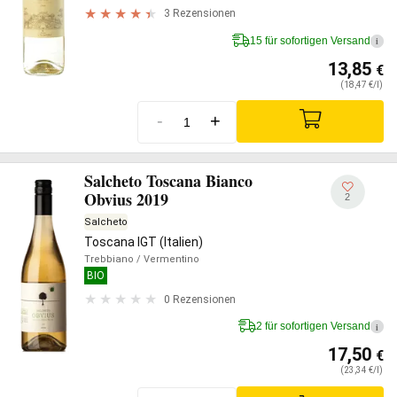
3 Rezensionen
15 für sofortigen Versand
i
13,85
€
(18,47 €/l)
-
+
Salcheto Toscana Bianco
Obvius 2019
2
Salcheto
Toscana IGT (Italien)
Trebbiano
/ Vermentino
BIO
0 Rezensionen
2 für sofortigen Versand
i
17,50
€
(23,34 €/l)