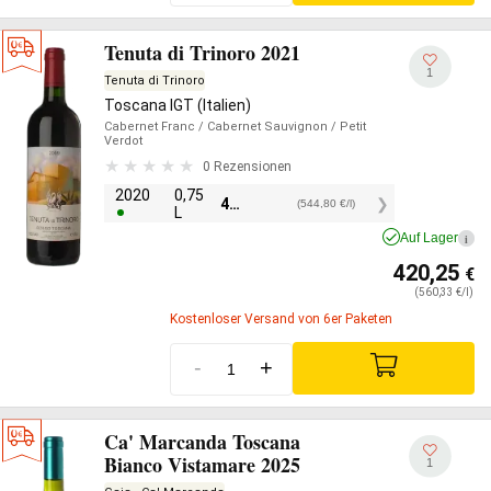
Tenuta di Trinoro 2021
1
Tenuta di Trinoro
Toscana IGT (Italien)
Cabernet Franc
/ Cabernet Sauvignon
/ Petit
Verdot
0 Rezensionen
2020
0,75
408,60
€
(544,80 €/l)
L
Auf Lager
i
420,25
€
(560,33 €/l)
Kostenloser Versand von 6er Paketen
-
+
Ca' Marcanda Toscana
Bianco Vistamare 2025
1