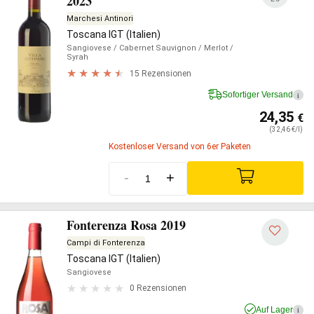
2023
Marchesi Antinori
Toscana IGT (Italien)
Sangiovese
/ Cabernet Sauvignon
/ Merlot
/
Syrah
15 Rezensionen
Sofortiger Versand
i
24,35
€
(32,46 €/l)
Kostenloser Versand von 6er Paketen
-
+
Fonterenza Rosa 2019
Campi di Fonterenza
Toscana IGT (Italien)
Sangiovese
0 Rezensionen
Auf Lager
i