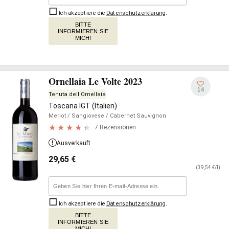
Ich akzeptiere die
Datenschutzerklärung
.
BITTE
INFORMIEREN SIE
MICH!
Ornellaia Le Volte 2023
14
Tenuta dell'Ornellaia
Toscana IGT (Italien)
Merlot
/ Sangiovese
/ Cabernet Sauvignon
7 Rezensionen
Ausverkauft
29,65
€
(39,54 €/l)
Ich akzeptiere die
Datenschutzerklärung
.
BITTE
INFORMIEREN SIE
MICH!