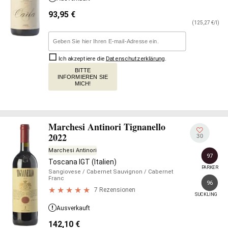
93,95
€
(125,27 €/l)
Ich akzeptiere die
Datenschutzerklärung
.
BITTE
INFORMIEREN SIE
MICH!
Marchesi Antinori Tignanello
2022
30
Marchesi Antinori
97
Toscana IGT (Italien)
PARKER
Sangiovese
/ Cabernet Sauvignon
/ Cabernet
Franc
96
7 Rezensionen
SUCKLING
Ausverkauft
142,10
€