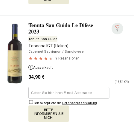
Tenuta San Guido Le Difese
2023
9
Tenuta San Guido
Toscana IGT (Italien)
Cabernet Sauvignon
/ Sangiovese
9 Rezensionen
Ausverkauft
34,90
€
(46,54 €/l)
Ich akzeptiere die
Datenschutzerklärung
.
BITTE
INFORMIEREN SIE
MICH!