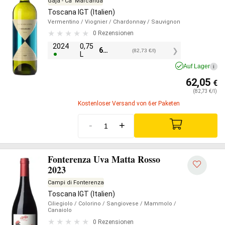
Gaja - Ca' Marcanda
Toscana IGT (Italien)
Vermentino
/ Viognier
/ Chardonnay
/ Sauvignon
0 Rezensionen
2024
0,75
62,05
€
(82,73 €/l)
L
Auf Lager
i
62,05
€
(82,73 €/l)
Kostenloser Versand von 6er Paketen
-
+
Fonterenza Uva Matta Rosso
2023
Campi di Fonterenza
Toscana IGT (Italien)
Ciliegiolo
/ Colorino
/ Sangiovese
/ Mammolo
/
Canaiolo
0 Rezensionen