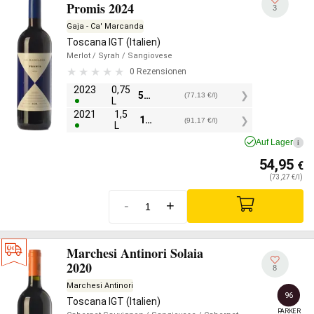
Promis 2024
3
Gaja - Ca' Marcanda
Toscana IGT (Italien)
Merlot
/ Syrah
/ Sangiovese
0 Rezensionen
2023
0,75
57,85
€
(77,13 €/l)
L
2021
1,5
136,75
€
(91,17 €/l)
L
Auf Lager
i
54,95
€
(73,27 €/l)
-
+
Marchesi Antinori Solaia
2020
8
Marchesi Antinori
96
Toscana IGT (Italien)
PARKER