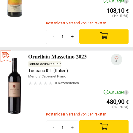
Auf Lager
i
108,10
€
(144,13 €/l)
Kostenloser Versand von 6er Paketen
-
+
Ornellaia Massetino 2023
4
Tenuta dell'Ornellaia
Toscana IGT (Italien)
Merlot
/ Cabernet Franc
0 Rezensionen
Auf Lager
i
480,90
€
(641,20 €/l)
Kostenloser Versand von 6er Paketen
-
+