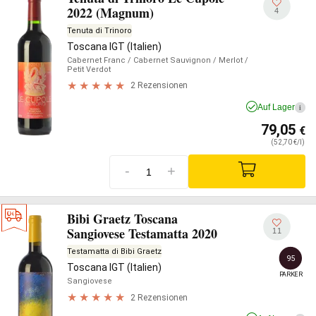
2022 (Magnum)
4
Tenuta di Trinoro
Toscana IGT (Italien)
Cabernet Franc
/ Cabernet Sauvignon
/ Merlot
/
Petit Verdot
2 Rezensionen
Auf Lager
i
79,05
€
(52,70 €/l)
-
+
Bibi Graetz Toscana
Sangiovese Testamatta 2020
11
Testamatta di Bibi Graetz
95
Toscana IGT (Italien)
PARKER
Sangiovese
2 Rezensionen