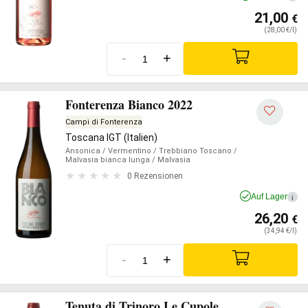
21,00
€
(28,00 €/l)
-
+
Fonterenza Bianco 2022
Campi di Fonterenza
Toscana IGT (Italien)
Ansonica
/ Vermentino
/ Trebbiano Toscano
/
Malvasia bianca lunga
/ Malvasia
0 Rezensionen
Auf Lager
i
26,20
€
(34,94 €/l)
-
+
Tenuta di Trinoro Le Cupole