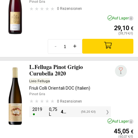
Pinot Gris
0 Rezensionen
Auf Lager
i
29,10
€
(38,79 €/l)
-
+
L.Felluga Pinot Grigio
Curubella 2020
1
Livio Felluga
Friuli Colli Orientali DOC (Italien)
Pinot Gris
0 Rezensionen
2019
0,75
42,15
€
(56,20 €/l)
L
Auf Lager
i
45,05
€
(60,07 €/l)