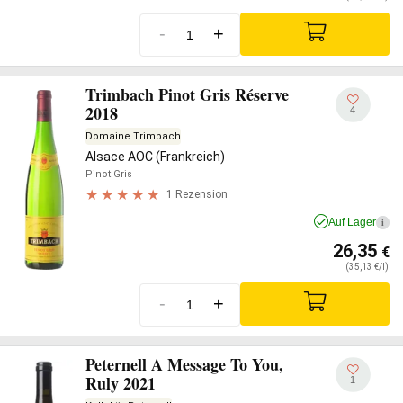
-
+
Trimbach Pinot Gris Réserve
2018
4
Domaine Trimbach
Alsace AOC (Frankreich)
Pinot Gris
1 Rezension
Auf Lager
i
26,35
€
(35,13 €/l)
-
+
Peternell A Message To You,
Ruly 2021
1