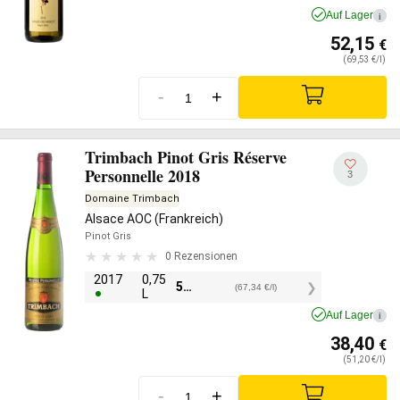
Auf Lager
i
52,15
€
(69,53 €/l)
-
+
Trimbach Pinot Gris Réserve
Personnelle 2018
3
Domaine Trimbach
Alsace AOC (Frankreich)
Pinot Gris
0 Rezensionen
2017
0,75
50,50
€
(67,34 €/l)
L
Auf Lager
i
38,40
€
(51,20 €/l)
-
+