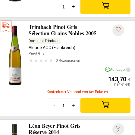
-
+
Trimbach Pinot Gris
Sélection Grains Nobles 2005
Domaine Trimbach
Alsace AOC (Frankreich)
Pinot Gris
0 Rezensionen
Auf Lager
i
143,70
€
(191,61 €/l)
Kostenloser Versand von 6er Paketen
-
+
Léon Beyer Pinot Gris
Réserve 2014
2