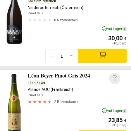
Kollektiv Peternell
Niederösterreich (Österreich)
Pinot Gris
0 Rezensionen
Auf Lager
i
30,00
€
(40,00 €/l)
-
+
Léon Beyer Pinot Gris 2024
8
Léon Beyer
Alsace AOC (Frankreich)
Pinot Gris
2 Rezensionen
Auf Lager
i
23,85
€
(31,80 €/l)