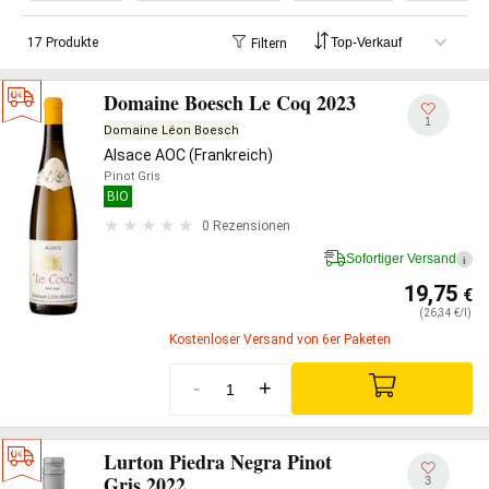
17 Produkte
Filtern
Domaine Boesch Le Coq 2023
1
Domaine Léon Boesch
Alsace AOC (Frankreich)
Pinot Gris
BIO
0 Rezensionen
Sofortiger Versand
i
19,75
€
(26,34 €/l)
Kostenloser Versand von 6er Paketen
-
+
Lurton Piedra Negra Pinot
Gris 2022
3