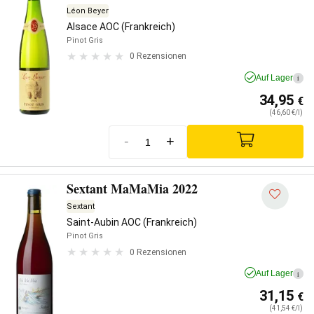
Léon Beyer
Alsace AOC (Frankreich)
Pinot Gris
0 Rezensionen
Auf Lager
i
34,95
€
(46,60 €/l)
-
+
Sextant MaMaMia 2022
Sextant
Saint-Aubin AOC (Frankreich)
Pinot Gris
0 Rezensionen
Auf Lager
i
31,15
€
(41,54 €/l)