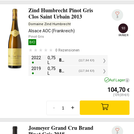
Zind Humbrecht Pinot Gris
Clos Saint Urbain 2013
3
Domaine Zind Humbrecht
93
Alsace AOC (Frankreich)
PARKER
Pinot Gris
BIO
0 Rezensionen
2022
0,75
88,45
€
(117,94 €/l)
L
2019
0,75
88,45
€
(117,94 €/l)
L
Auf Lager
i
104,70
€
(139,59 €/l)
-
+
Josmeyer Grand Cru Brand
Pinot Gris 2018
2