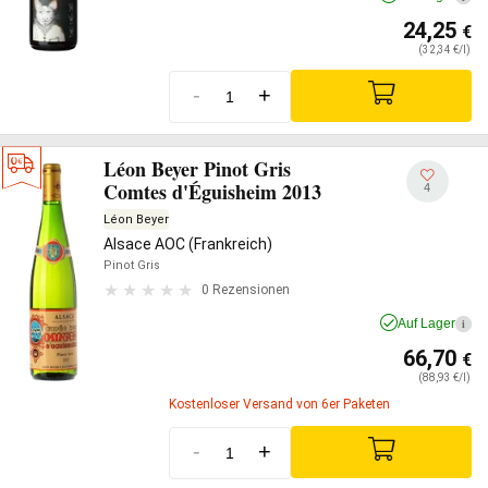
24,25
€
(32,34 €/l)
-
+
Léon Beyer Pinot Gris
Comtes d'Éguisheim 2013
4
Léon Beyer
Alsace AOC (Frankreich)
Pinot Gris
0 Rezensionen
Auf Lager
i
66,70
€
(88,93 €/l)
Kostenloser Versand von 6er Paketen
-
+