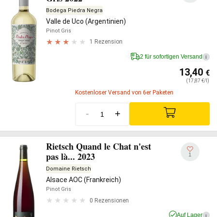
Bodega Piedra Negra
Valle de Uco (Argentinien)
Pinot Gris
1 Rezension
2 für sofortigen Versand
i
13,40
€
(17,87 €/l)
Kostenloser Versand von 6er Paketen
-
+
Rietsch Quand le Chat n'est
pas là... 2023
1
Domaine Rietsch
Alsace AOC (Frankreich)
Pinot Gris
0 Rezensionen
Auf Lager
i