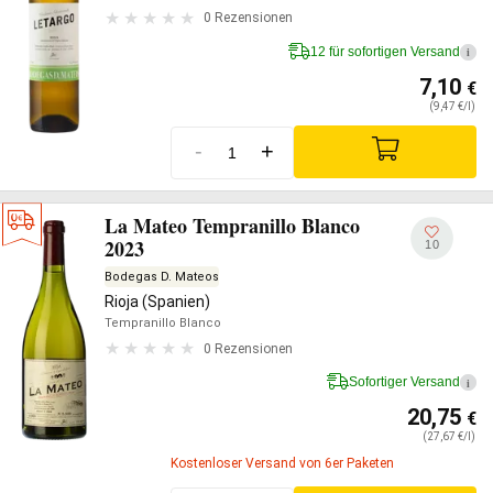
0 Rezensionen
12 für sofortigen Versand
i
7,10
€
(9,47 €/l)
-
+
La Mateo Tempranillo Blanco
2023
10
Bodegas D. Mateos
Rioja (Spanien)
Tempranillo Blanco
0 Rezensionen
Sofortiger Versand
i
20,75
€
(27,67 €/l)
Kostenloser Versand von 6er Paketen