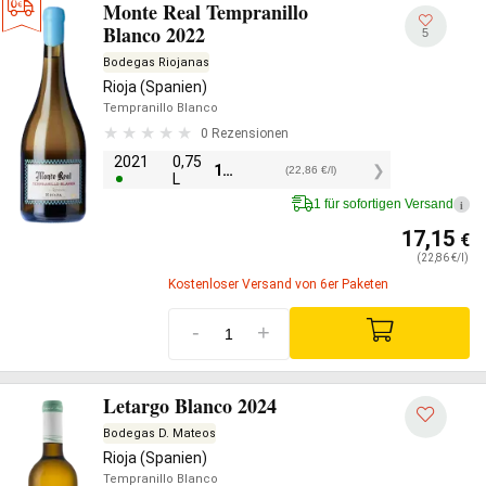
Monte Real Tempranillo
Blanco 2022
5
Bodegas Riojanas
Rioja (Spanien)
Tempranillo Blanco
0 Rezensionen
2021
0,75
17,15
€
(22,86 €/l)
L
1 für sofortigen Versand
i
17,15
€
(22,86 €/l)
Kostenloser Versand von 6er Paketen
-
+
Letargo Blanco 2024
Bodegas D. Mateos
Rioja (Spanien)
Tempranillo Blanco