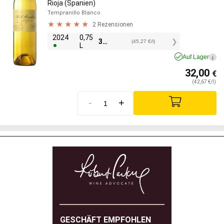
Rioja (Spanien)
Tempranillo Blanco
2 Rezensionen
2024
0,75
33,95
€
(45,27 €/l)
L
Auf Lager
i
32,00
€
(42,67 €/l)
-
+
GESCHÄFT EMPFOHLEN