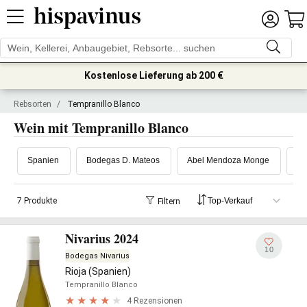
Kostenlose Lieferung ab 200 €
Rebsorten
/
Tempranillo Blanco
Wein mit Tempranillo Blanco
Spanien
Bodegas D. Mateos
Abel Mendoza Monge
Bo
7 Produkte
Filtern
Nivarius 2024
10
Bodegas Nivarius
Rioja (Spanien)
Tempranillo Blanco
4 Rezensionen