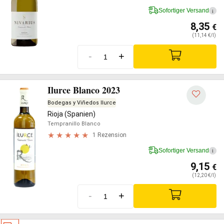
Sofortiger Versand
i
8,35
€
(11,14 €/l)
-
+
Ilurce Blanco 2023
Bodegas y Viñedos Ilurce
Rioja (Spanien)
Tempranillo Blanco
1 Rezension
Sofortiger Versand
i
9,15
€
(12,20 €/l)
-
+