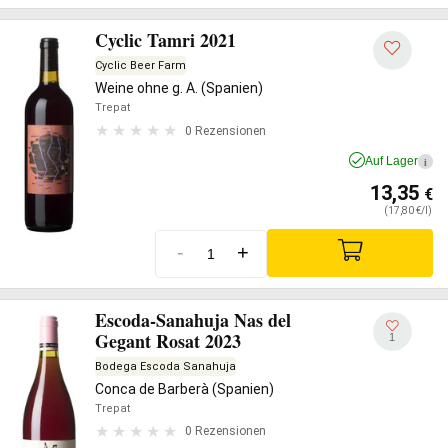
Cyclic Tamri 2021
Cyclic Beer Farm
Weine ohne g. A. (Spanien)
Trepat
0 Rezensionen
Auf Lager
i
13,35
€
(17,80 €/l)
-
+
Escoda-Sanahuja Nas del
Gegant Rosat 2023
1
Bodega Escoda Sanahuja
Conca de Barberà (Spanien)
Trepat
0 Rezensionen