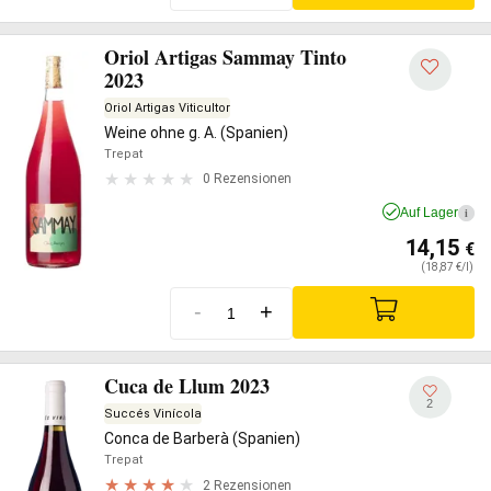
Oriol Artigas Sammay Tinto
2023
Oriol Artigas Viticultor
Weine ohne g. A. (Spanien)
Trepat
0 Rezensionen
Auf Lager
i
14,15
€
(18,87 €/l)
-
+
Cuca de Llum 2023
2
Succés Vinícola
Conca de Barberà (Spanien)
Trepat
2 Rezensionen