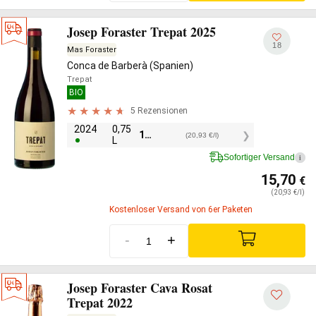
Josep Foraster Trepat 2025
18
Mas Foraster
Conca de Barberà (Spanien)
Trepat
BIO
5 Rezensionen
2024
0,75
15,70
€
(20,93 €/l)
L
Sofortiger Versand
i
15,70
€
(20,93 €/l)
Kostenloser Versand von 6er Paketen
-
+
Josep Foraster Cava Rosat
Trepat 2022