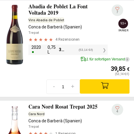
Abadia de Poblet La Font
Voltada 2019
7
Vins Abadia de Poblet
93+
Conca de Barberà (Spanien)
PARKER
Trepat
4 Rezensionen
2020
0,75
39,85
€
(53,14 €/l)
L
1 für sofortigen Versand
i
39,85
€
(53,14 €/l)
-
+
Cara Nord Rosat Trepat 2025
4
Cara Nord
Conca de Barberà (Spanien)
Trepat
1 Rezension