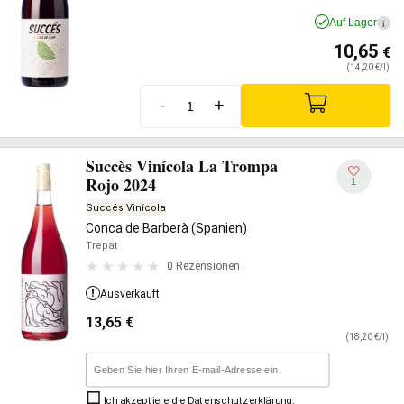
Auf Lager
i
10,65
€
(14,20 €/l)
-
+
Succès Vinícola La Trompa
Rojo 2024
1
Succés Vinícola
Conca de Barberà (Spanien)
Trepat
0 Rezensionen
Ausverkauft
13,65
€
(18,20 €/l)
Ich akzeptiere die
Datenschutzerklärung
.