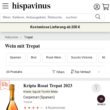
Kostenlose Lieferung ab 200 €
Rebsorten
/
Trepat
Wein mit Trepat
Spanien
Brut
Rosé-Wein
Succés Vinícola
Mas F
20 Produkte
Filtern
Kripta Rosat Trepat 2023
7
Kripta- Agustí Torelló Mata
Corpinnat (Spanien)
90
Trepat
PARKER
8 Rezensionen