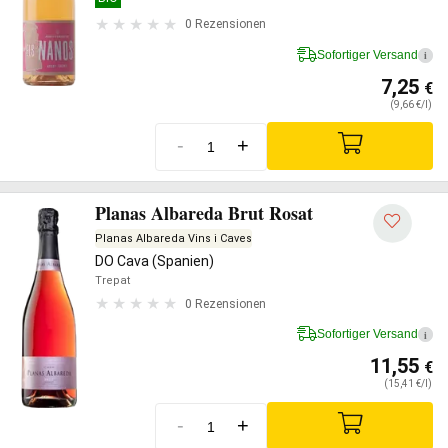
0 Rezensionen
Sofortiger Versand
i
7,25
€
(9,66 €/l)
-
+
Planas Albareda Brut Rosat
Planas Albareda Vins i Caves
DO Cava (Spanien)
Trepat
0 Rezensionen
Sofortiger Versand
i
11,55
€
(15,41 €/l)
-
+