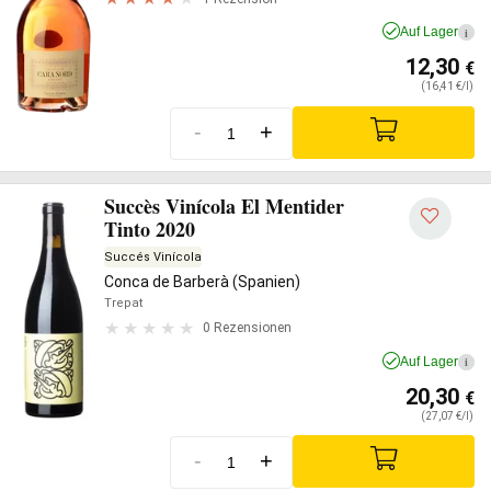
Auf Lager
i
12,30
€
(16,41 €/l)
-
+
Succès Vinícola El Mentider
Tinto 2020
Succés Vinícola
Conca de Barberà (Spanien)
Trepat
0 Rezensionen
Auf Lager
i
20,30
€
(27,07 €/l)
-
+