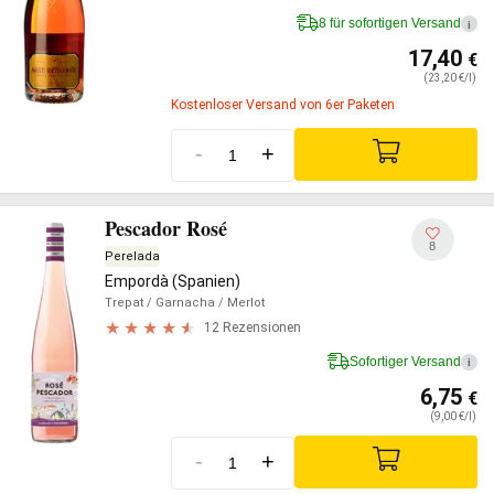
8 für sofortigen Versand
i
17,40
€
(23,20 €/l)
Kostenloser Versand von 6er Paketen
-
+
Pescador Rosé
8
Perelada
Empordà (Spanien)
Trepat
/ Garnacha
/ Merlot
12 Rezensionen
Sofortiger Versand
i
6,75
€
(9,00 €/l)
-
+