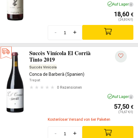
Auf Lager
i
18,60
€
(24,80 €/l)
-
+
Succès Vinícola El Corrià
Tinto 2019
Succés Vinícola
Conca de Barberà (Spanien)
Trepat
0 Rezensionen
Auf Lager
i
57,50
€
(76,67 €/l)
Kostenloser Versand von 6er Paketen
-
+