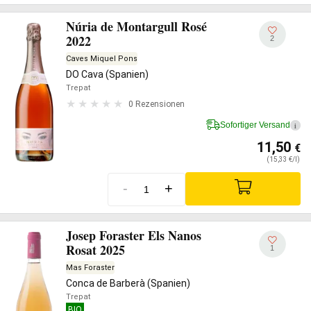
Núria de Montargull Rosé
2022
2
Caves Miquel Pons
DO Cava (Spanien)
Trepat
0 Rezensionen
Sofortiger Versand
i
11,50
€
(15,33 €/l)
-
+
Josep Foraster Els Nanos
Rosat 2025
1
Mas Foraster
Conca de Barberà (Spanien)
Trepat
BIO