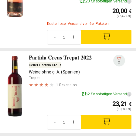
20 für sofortigen Versand
i
20,00
€
(26,67 €/l)
Kostenloser Versand von 6er Paketen
-
+
Partida Creus Trepat 2022
2
Celler Partida Creus
Weine ohne g. A. (Spanien)
Trepat
1 Rezension
2 für sofortigen Versand
i
23,21
€
(30,94 €/l)
-
+