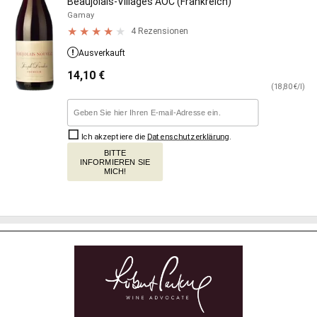
Beaujolais-Villages AOC (Frankreich)
Gamay
4 Rezensionen
Ausverkauft
14,10
€
(18,80 €/l)
Ich akzeptiere die
Datenschutzerklärung
.
BITTE
INFORMIEREN SIE
MICH!