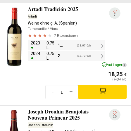
Artadi Tradición 2025
7
Artadi
Weine ohne g. A. (Spanien)
Tempranillo
/ Viura
7 Rezensionen
2023
0,75
17,75
€
(23,67 €/l)
L
2024
0,75
24,55
€
(32,73 €/l)
L
Auf Lager
i
18,25
€
(24,34 €/l)
-
+
Joseph Drouhin Beaujolais
Nouveau Primeur 2025
15
Joseph Drouhin