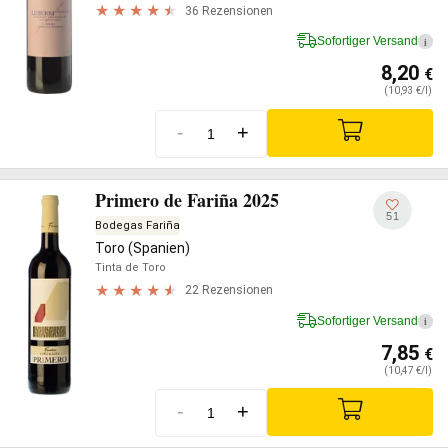
36 Rezensionen
Sofortiger Versand
i
8,20
€
(10,93 €/l)
-
+
Primero de Fariña 2025
51
Bodegas Fariña
Toro (Spanien)
Tinta de Toro
22 Rezensionen
Sofortiger Versand
i
7,85
€
(10,47 €/l)
-
+