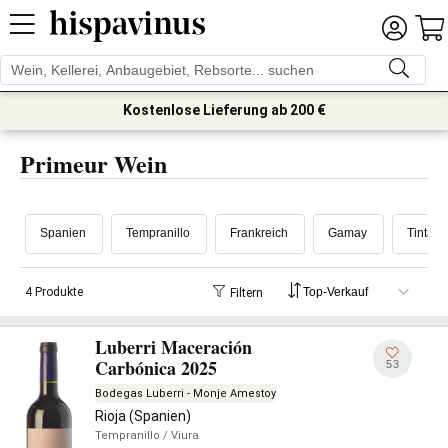
Kostenlose Lieferung ab 200 €
Primeur Wein
Spanien
Tempranillo
Frankreich
Gamay
Tinta d
4 Produkte
Filtern
Luberri Maceración
Carbónica 2025
53
Bodegas Luberri - Monje Amestoy
Rioja (Spanien)
Tempranillo
/ Viura