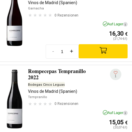
Vinos de Madrid (Spanien)
Garnacha
0 Rezensionen
Auf Lager
i
16,30
€
(21,74 €/l)
-
+
Rompecepas Tempranillo
2022
1
Bodegas Cinco Leguas
Vinos de Madrid (Spanien)
Tempranillo
0 Rezensionen
Auf Lager
i
15,05
€
(20,07 €/l)