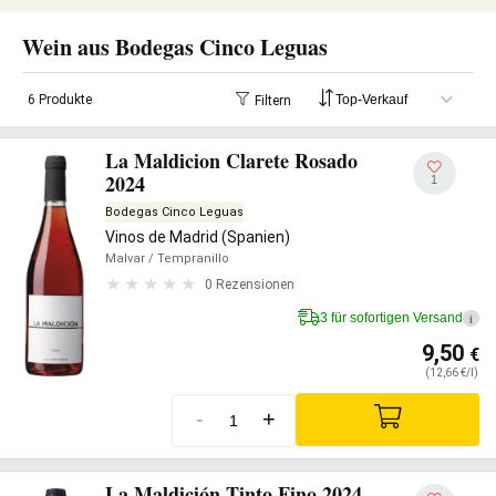
Wein aus Bodegas Cinco Leguas
6 Produkte
Filtern
La Maldicion Clarete Rosado
2024
1
Bodegas Cinco Leguas
Vinos de Madrid (Spanien)
Malvar
/ Tempranillo
0 Rezensionen
3 für sofortigen Versand
i
9,50
€
(12,66 €/l)
-
+
La Maldición Tinto Fino 2024