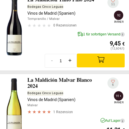
11
Bodegas Cinco Leguas
Vinos de Madrid (Spanien)
92
Tempranillo
/ Malvar
PARKER
0 Rezensionen
1 für sofortigen Versand
i
9,45
€
(12,60 €/l)
-
+
La Maldición Malvar Blanco
2024
6
Bodegas Cinco Leguas
91+
Vinos de Madrid (Spanien)
PARKER
Malvar
1 Rezension
Auf Lager
i