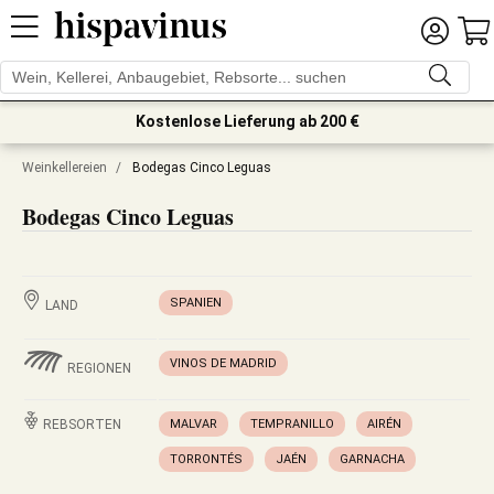
Kostenlose Lieferung ab 200 €
Weinkellereien
/
Bodegas Cinco Leguas
Bodegas Cinco Leguas
SPANIEN
LAND
VINOS DE MADRID
REGIONEN
REBSORTEN
MALVAR
TEMPRANILLO
AIRÉN
TORRONTÉS
JAÉN
GARNACHA