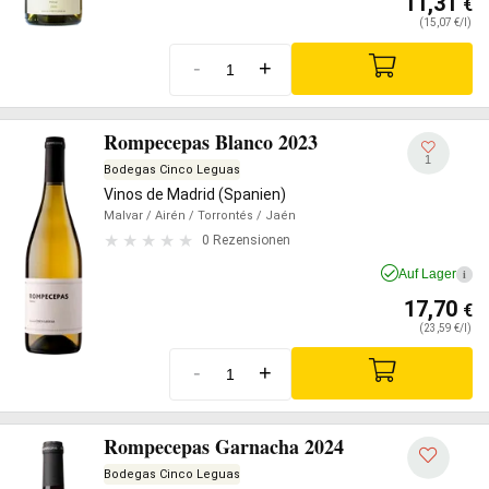
11,31
€
(15,07 €/l)
-
+
Rompecepas Blanco 2023
1
Bodegas Cinco Leguas
Vinos de Madrid (Spanien)
Malvar
/ Airén
/ Torrontés
/ Jaén
0 Rezensionen
Auf Lager
i
17,70
€
(23,59 €/l)
-
+
Rompecepas Garnacha 2024
Bodegas Cinco Leguas