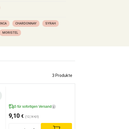
ANCA
CHARDONNAY
SYRAH
MORISTEL
3 Produkte
5 für sofortigen Versand
i
9,10
€
(12,14 €/l)