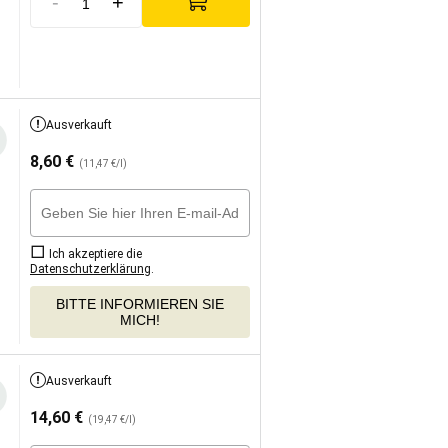
-
+
Ausverkauft
8,60
€
(11,47 €/l)
Ich akzeptiere die
Datenschutzerklärung
.
BITTE INFORMIEREN SIE
MICH!
Ausverkauft
14,60
€
(19,47 €/l)