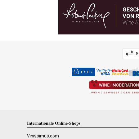
GESC
VON R
Wine A
B
PSD2
Internationale Online-Shops
Vinissimus.com