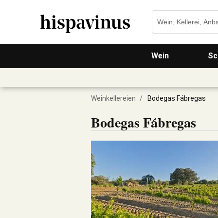
Wein
Sc
Weinkellereien
/
Bodegas Fábregas
Bodegas Fábregas