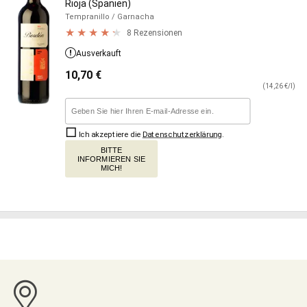
Rioja (Spanien)
Tempranillo
/ Garnacha
8 Rezensionen
Ausverkauft
10,70
€
(14,26 €/l)
Ich akzeptiere die
Datenschutzerklärung
.
BITTE
INFORMIEREN SIE
MICH!