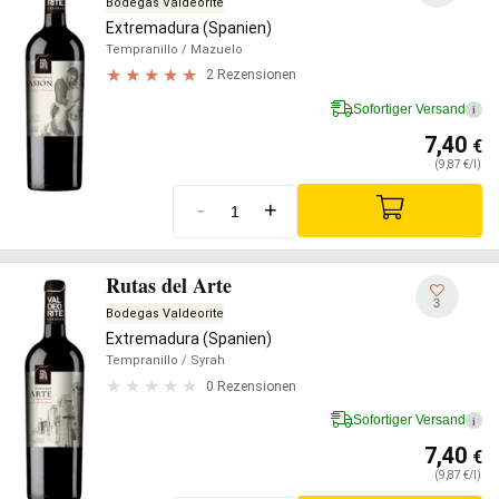
Bodegas Valdeorite
Extremadura (Spanien)
Tempranillo
/ Mazuelo
2 Rezensionen
Sofortiger Versand
i
7,40
€
(9,87 €/l)
-
+
Rutas del Arte
3
Bodegas Valdeorite
Extremadura (Spanien)
Tempranillo
/ Syrah
0 Rezensionen
Sofortiger Versand
i
7,40
€
(9,87 €/l)