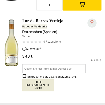
-
+
Lar de Barros Verdejo
1
Bodegas Valdeorite
Extremadura (Spanien)
Verdejo
0 Rezensionen
Ausverkauft
5,40
€
(7,20 €/l)
Ich akzeptiere die
Datenschutzerklärung
.
BITTE
INFORMIEREN SIE
MICH!