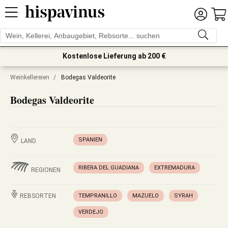
Kostenlose Lieferung ab 200 €
Weinkellereien
/
Bodegas Valdeorite
Bodegas Valdeorite
SPANIEN
LAND
RIBERA DEL GUADIANA
EXTREMADURA
REGIONEN
REBSORTEN
TEMPRANILLO
MAZUELO
SYRAH
VERDEJO