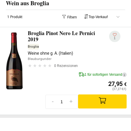
Wein aus Broglia
1 Produkt
Filtern
Broglia Pinot Nero Le Pernici
2019
1
Broglia
Weine ohne g. A. (Italien)
Blauburgunder
0 Rezensionen
1 für sofortigen Versand
i
27,95
€
(37,27 €/l)
-
+