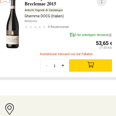
Breclemae 2015
4
Antichi Vigneti di Cantalupo
Ghemme DOCG (Italien)
Nebbiolo
0 Rezensionen
5 für sofortigen Versand
i
53,65
€
(71,53 €/l)
Kostenloser Versand von 6er Paketen
-
+