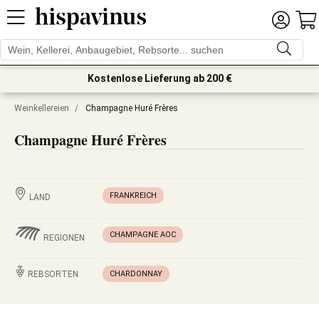
Kostenlose Lieferung ab 200 €
Weinkellereien
/
Champagne Huré Frères
Champagne Huré Frères
FRANKREICH
LAND
CHAMPAGNE AOC
REGIONEN
REBSORTEN
CHARDONNAY