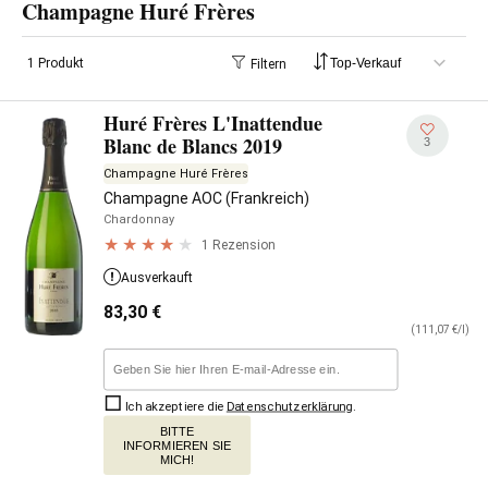
Champagne Huré Frères
1 Produkt
Filtern
Huré Frères L'Inattendue
Blanc de Blancs 2019
3
Champagne Huré Frères
Champagne AOC (Frankreich)
Chardonnay
1 Rezension
Ausverkauft
83,30
€
(111,07 €/l)
Ich akzeptiere die
Datenschutzerklärung
.
BITTE
INFORMIEREN SIE
MICH!