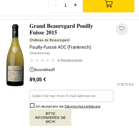
-
+
Grand Beauregard Pouilly
Fuisse 2015
Château de Beauregard
Pouilly-Fuissé AOC (Frankreich)
Chardonnay
0 Rezensionen
Ausverkauft
89,05
€
(118,73 €/l)
Ich akzeptiere die
Datenschutzerklärung
.
BITTE
INFORMIEREN SIE
MICH!