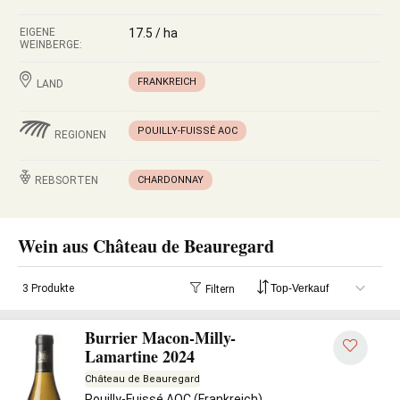
EIGENE
17.5 / ha
WEINBERGE:
FRANKREICH
LAND
POUILLY-FUISSÉ AOC
REGIONEN
REBSORTEN
CHARDONNAY
Wein aus Château de Beauregard
3 Produkte
Filtern
Burrier Macon-Milly-
Lamartine 2024
Château de Beauregard
Pouilly-Fuissé AOC (Frankreich)