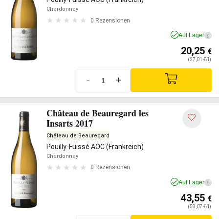
Chardonnay
0 Rezensionen
Auf Lager
i
20,25
€
(27,01 €/l)
-
+
Château de Beauregard les
Insarts 2017
Château de Beauregard
Pouilly-Fuissé AOC (Frankreich)
Chardonnay
0 Rezensionen
Auf Lager
i
43,55
€
(58,07 €/l)